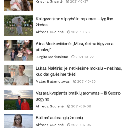
Kristina Grigaitė
2021-10-27
Kai gyvenimo stiprybė ir trapumas – lyg lino
žiedas
Alfreda Gudienė
2021-10-26
Alina Mockevičienė: „Mūsų šeima išgyvena
pilnatvę“
Jurgita Morkūnienė
2021-10-22
Lukas Naktinis: jei netikėsime mokslu – nežinau,
kuo dar galėsime tikėti
Matas Bagamolovas
2021-10-20
Vasara kvepiantis braškių aromatas – iš Suosto
uogyno
Alfreda Gudienė
2021-06-08
Būti arčiau brangių žmonių
Alfreda Gudienė
2021-06-05