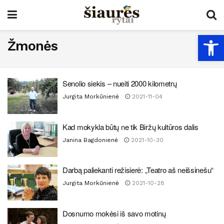
Open
Žmonės
Senolio siekis – nueiti 2000 kilometrų
Jurgita Morkūnienė
2021-11-04
Kad mokykla būtų ne tik Biržų kultūros dalis
Janina Bagdonienė
2021-10-30
Darbą paliekanti režisierė: „Teatro aš neišsinešu“
Jurgita Morkūnienė
2021-10-28
Dosnumo mokėsi iš savo motinų