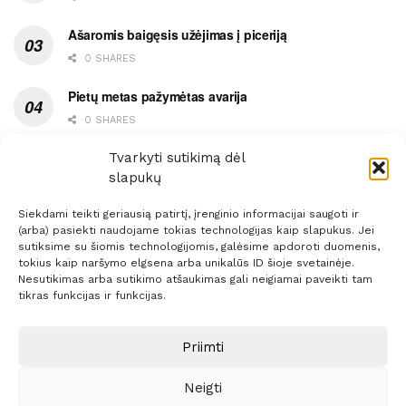
Ašaromis baigęsis užėjimas į piceriją
0 SHARES
Pietų metas pažymėtas avarija
0 SHARES
Ypatingas dviejų medikių likimo ryšys
Tvarkyti sutikimą dėl
slapukų
0 SHARES
Siekdami teikti geriausią patirtį, įrenginio informacijai saugoti ir
(arba) pasiekti naudojame tokias technologijas kaip slapukus. Jei
sutiksime su šiomis technologijomis, galėsime apdoroti duomenis,
tokius kaip naršymo elgsena arba unikalūs ID šioje svetainėje.
Nesutikimas arba sutikimo atšaukimas gali neigiamai paveikti tam
Prenumerata
Reklama
Taisyklės
Kontaktai
tikras funkcijas ir funkcijas.
Sprendimas:
ITBrolis
Priimti
Neigti
© 2021 Visos teisės saugomos
Siaure.lt