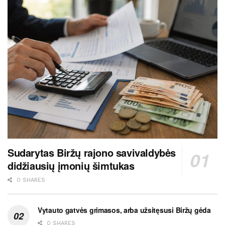
Sudarytas Biržų rajono savivaldybės
didžiausių įmonių šimtukas
0 SHARES
Vytauto gatvės grimasos, arba užsitęsusi Biržų gėda
0 SHARES