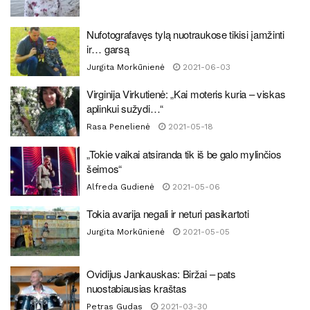
Nufotografavęs tylą nuotraukose tikisi įamžinti
ir… garsą
Jurgita Morkūnienė
2021-06-03
Virginija Virkutienė: „Kai moteris kuria – viskas
aplinkui sužydi…“
Rasa Penelienė
2021-05-18
„Tokie vaikai atsiranda tik iš be galo mylinčios
šeimos“
Alfreda Gudienė
2021-05-06
Tokia avarija negali ir neturi pasikartoti
Jurgita Morkūnienė
2021-05-05
Ovidijus Jankauskas: Biržai – pats
nuostabiausias kraštas
Petras Gudas
2021-03-30