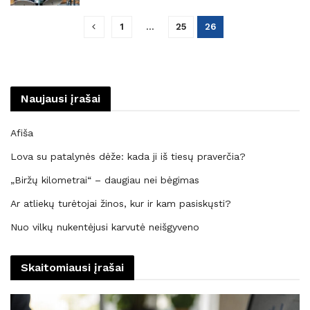
1
…
25
26
Naujausi įrašai
Afiša
Lova su patalynės dėže: kada ji iš tiesų praverčia?
„Biržų kilometrai“ – daugiau nei bėgimas
Ar atliekų turėtojai žinos, kur ir kam pasiskųsti?
Nuo vilkų nukentėjusi karvutė neišgyveno
Skaitomiausi įrašai