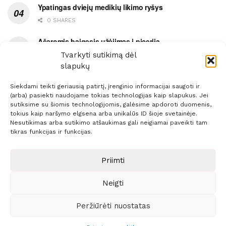
Ypatingas dviejų medikių likimo ryšys
0 SHARES
Ašaromis baigęsis užėjimas į piceriją
Tvarkyti sutikimą dėl
0 SHARES
slapukų
Siekdami teikti geriausią patirtį, įrenginio informacijai saugoti ir
(arba) pasiekti naudojame tokias technologijas kaip slapukus. Jei
sutiksime su šiomis technologijomis, galėsime apdoroti duomenis,
tokius kaip naršymo elgsena arba unikalūs ID šioje svetainėje.
Prenumerata
Reklama
Taisyklės
Kontaktai
Nesutikimas arba sutikimo atšaukimas gali neigiamai paveikti tam
tikras funkcijas ir funkcijas.
Sprendimas:
ITBrolis
Priimti
© 2021 Visos teisės saugomos
Siaure.lt
Neigti
Peržiūrėti nuostatas