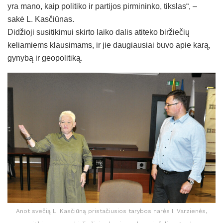
yra mano, kaip politiko ir partijos pirmininko, tikslas“, –
sakė L. Kasčiūnas.
Didžioji susitikimui skirto laiko dalis atiteko biržiečių
keliamiems klausimams, ir jie daugiausiai buvo apie karą,
gynybą ir geopolitiką.
Anot svečią L. Kasčiūną pristačiusios tarybos narės I. Varzienės,