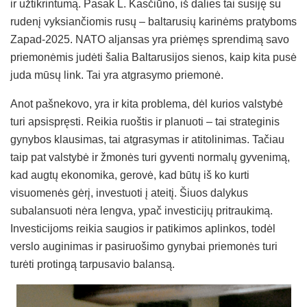
ir užtikrintumą. Pasak L. Kasčiūno, iš dalies tai susiję su
rudenį vyksiančiomis rusų – baltarusių karinėms pratyboms
Zapad-2025. NATO aljansas yra priėmęs sprendimą savo
priemonėmis judėti šalia Baltarusijos sienos, kaip kita pusė
juda mūsų link. Tai yra atgrasymo priemonė.
Anot pašnekovo, yra ir kita problema, dėl kurios valstybė
turi apsispręsti. Reikia ruoštis ir planuoti – tai strateginis
gynybos klausimas, tai atgrasymas ir atitolinimas. Tačiau
taip pat valstybė ir žmonės turi gyventi normalų gyvenimą,
kad augtų ekonomika, gerovė, kad būtų iš ko kurti
visuomenės gėrį, investuoti į ateitį. Šiuos dalykus
subalansuoti nėra lengva, ypač investicijų pritraukimą.
Investicijoms reikia saugios ir patikimos aplinkos, todėl
verslo auginimas ir pasiruošimo gynybai priemonės turi
turėti protingą tarpusavio balansą.