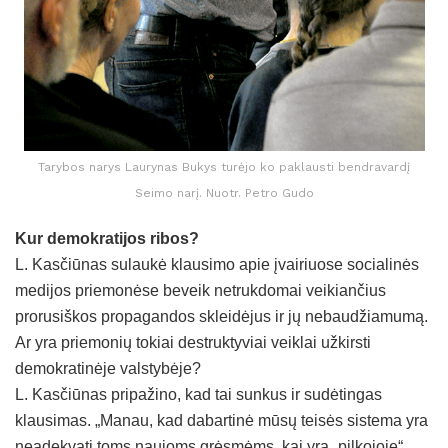
Tarybos narys Laurynas Bukys turėjo ko paklausti bendravardį
Seimo narį. Nuotr. Petro Gudo
Kur demokratijos ribos?
L. Kasčiūnas sulaukė klausimo apie įvairiuose socialinės
medijos priemonėse beveik netrukdomai veikiančius
prorusiškos propagandos skleidėjus ir jų nebaudžiamumą.
Ar yra priemonių tokiai destruktyviai veiklai užkirsti
demokratinėje valstybėje?
L. Kasčiūnas pripažino, kad tai sunkus ir sudėtingas
klausimas. „Manau, kad dabartinė mūsų teisės sistema yra
neadekvati toms naujoms grėsmėms, kai yra „pilkojoje“