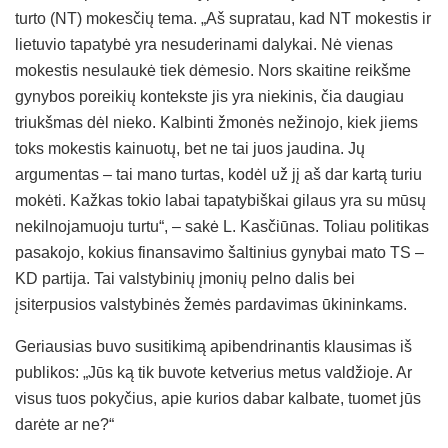
turto (NT) mokesčių tema. „Aš supratau, kad NT mokestis ir
lietuvio tapatybė yra nesuderinami dalykai. Nė vienas
mokestis nesulaukė tiek dėmesio. Nors skaitine reikšme
gynybos poreikių kontekste jis yra niekinis, čia daugiau
triukšmas dėl nieko. Kalbinti žmonės nežinojo, kiek jiems
toks mokestis kainuotų, bet ne tai juos jaudina. Jų
argumentas – tai mano turtas, kodėl už jį aš dar kartą turiu
mokėti. Kažkas tokio labai tapatybiškai gilaus yra su mūsų
nekilnojamuoju turtu“, – sakė L. Kasčiūnas. Toliau politikas
pasakojo, kokius finansavimo šaltinius gynybai mato TS –
KD partija. Tai valstybinių įmonių pelno dalis bei
įsiterpusios valstybinės žemės pardavimas ūkininkams.
Geriausias buvo susitikimą apibendrinantis klausimas iš
publikos: „Jūs ką tik buvote ketverius metus valdžioje. Ar
visus tuos pokyčius, apie kurios dabar kalbate, tuomet jūs
darėte ar ne?“