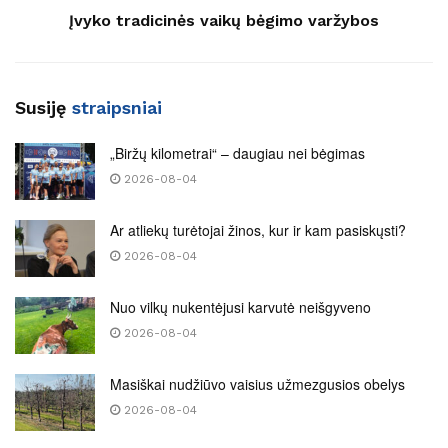
Įvyko tradicinės vaikų bėgimo varžybos
Susiję
straipsniai
„Biržų kilometrai“ – daugiau nei bėgimas
2026-08-04
Ar atliekų turėtojai žinos, kur ir kam pasiskųsti?
2026-08-04
Nuo vilkų nukentėjusi karvutė neišgyveno
2026-08-04
Masiškai nudžiūvo vaisius užmezgusios obelys
2026-08-04