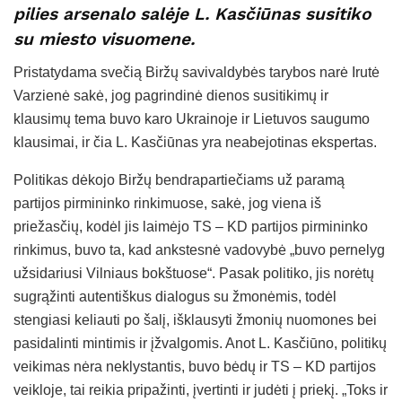
pilies arsenalo salėje L. Kasčiūnas susitiko
su miesto visuomene.
Pristatydama svečią Biržų savivaldybės tarybos narė Irutė
Varzienė sakė, jog pagrindinė dienos susitikimų ir
klausimų tema buvo karo Ukrainoje ir Lietuvos saugumo
klausimai, ir čia L. Kasčiūnas yra neabejotinas ekspertas.
Politikas dėkojo Biržų bendrapartiečiams už paramą
partijos pirmininko rinkimuose, sakė, jog viena iš
priežasčių, kodėl jis laimėjo TS – KD partijos pirmininko
rinkimus, buvo ta, kad ankstesnė vadovybė „buvo pernelyg
užsidariusi Vilniaus bokštuose“. Pasak politiko, jis norėtų
sugrąžinti autentiškus dialogus su žmonėmis, todėl
stengiasi keliauti po šalį, išklausyti žmonių nuomones bei
pasidalinti mintimis ir įžvalgomis. Anot L. Kasčiūno, politikų
veikimas nėra neklystantis, buvo bėdų ir TS – KD partijos
veikloje, tai reikia pripažinti, įvertinti ir judėti į priekį. „Toks ir