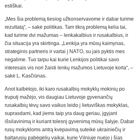
estiškai.
„Mes šia problemą tiesiog užkonservavome ir dabar turime
rezultatą“, – sakė politikas. Tam tikrą problemą kelia tai,
kad turime dvi mažumas – lenkakalbius ir rusakalbius, ir
čia situacija yra skirtinga. „Lenkija yra mūsų kaimynas,
strateginis partneris ir vartai į NATO, su jais pyktis mes
negalime. Tuo tarpu kai kurie Lenkijos politikai savo
interesais vis nori žaisti lenkų mažumos Lietuvoje korta“, –
sakė L. Kasčiūnas.
Anot kalbėtojo, iki karo rusakalbių mokyklų mokinių po
truputį mažėjo, vis daugiau Lietuvoje gyvenančių
rusakalbių tėvų savo vaikus leido į lietuviškas mokyklas,
suprasdami, kad jiems taip yra daug geriau, įgyjant
išsilavinimą ir kuriant tolesnį gyvenimą mūsų šalyje. Dabar
rusų mokykloms antrą kvėpavimą suteikė ukrainiečių ir
baltarusių pabėgėlių vaikai, kurie Vilniuje nuėjo į šias