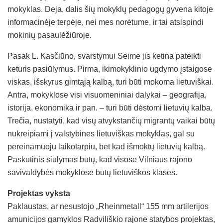
mokyklas. Deja, dalis šių mokyklų pedagogų gyvena kitoje
informacinėje terpėje, nei mes norėtume, ir tai atsispindi
mokinių pasaulėžiūroje.
Pasak L. Kasčiūno, svarstymui Seime jis ketina pateikti
keturis pasiūlymus. Pirma, ikimokyklinio ugdymo įstaigose
viskas, išskyrus gimtąją kalbą, turi būti mokoma lietuviškai.
Antra, mokyklose visi visuomeniniai dalykai – geografija,
istorija, ekonomika ir pan. – turi būti dėstomi lietuvių kalba.
Trečia, nustatyti, kad visų atvykstančių migrantų vaikai būtų
nukreipiami į valstybines lietuviškas mokyklas, gal su
pereinamuoju laikotarpiu, bet kad išmoktų lietuvių kalbą.
Paskutinis siūlymas būtų, kad visose Vilniaus rajono
savivaldybės mokyklose būtų lietuviškos klasės.
Projektas vyksta
Paklaustas, ar nesustojo „Rheinmetall“ 155 mm artilerijos
amunicijos gamyklos Radviliškio rajone statybos projektas,