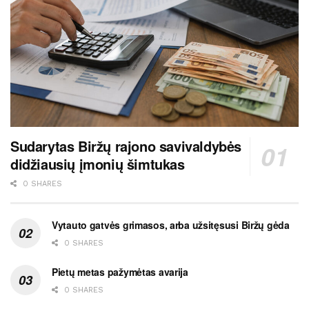
Sudarytas Biržų rajono savivaldybės
didžiausių įmonių šimtukas
0 SHARES
Vytauto gatvės grimasos, arba užsitęsusi Biržų gėda
0 SHARES
Pietų metas pažymėtas avarija
0 SHARES