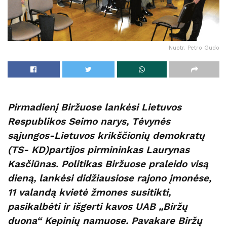
Nuotr. Petro Gudo
Pirmadienį Biržuose lankėsi Lietuvos
Respublikos Seimo narys, Tėvynės
sąjungos-Lietuvos krikščionių demokratų
(TS- KD)partijos pirmininkas Laurynas
Kasčiūnas. Politikas Biržuose praleido visą
dieną, lankėsi didžiausiose rajono įmonėse,
11 valandą kvietė žmones susitikti,
pasikalbėti ir išgerti kavos UAB „Biržų
duona“ Kepinių namuose. Pavakare Biržų