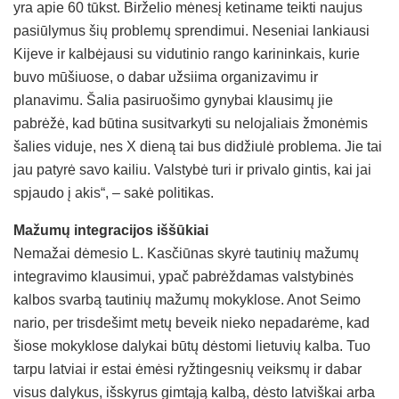
yra apie 60 tūkst. Birželio mėnesį ketiname teikti naujus
pasiūlymus šių problemų sprendimui. Neseniai lankiausi
Kijeve ir kalbėjausi su vidutinio rango karininkais, kurie
buvo mūšiuose, o dabar užsiima organizavimu ir
planavimu. Šalia pasiruošimo gynybai klausimų jie
pabrėžė, kad būtina susitvarkyti su nelojaliais žmonėmis
šalies viduje, nes X dieną tai bus didžiulė problema. Jie tai
jau patyrė savo kailiu. Valstybė turi ir privalo gintis, kai jai
spjaudo į akis“, – sakė politikas.
Mažumų integracijos iššūkiai
Nemažai dėmesio L. Kasčiūnas skyrė tautinių mažumų
integravimo klausimui, ypač pabrėždamas valstybinės
kalbos svarbą tautinių mažumų mokyklose. Anot Seimo
nario, per trisdešimt metų beveik nieko nepadarėme, kad
šiose mokyklose dalykai būtų dėstomi lietuvių kalba. Tuo
tarpu latviai ir estai ėmėsi ryžtingesnių veiksmų ir dabar
visus dalykus, išskyrus gimtąją kalbą, dėsto latviškai arba