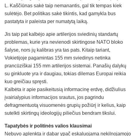
L. Kaščiūnas sakė taip nemanantis, gal tik tempas kiek
sulėtėjo. Bet politikas sakė tikintis, kad gamykla bus
pastatyta ir paleista per numatytą laiką.
Jis taip pat kalbėjo apie artilerijos sviedinių standartų
problemas, kurie yra nevienodi skirtingose NATO bloko
šalyse, nors jų kalibras yra tas pats. Kitaip tariant,
Vokietijoje pagamintas 155 mm sviedinys netinka
prancūziškai 155 mm artilerijos sistemai. Panašių dalykų
su ginkluote yra ir daugiau, tokias dilemas Europai reikia
kuo greičiau spręsti.
Kalbėta ir apie pasikeitusią informacinę erdvę, didžiulius
įvairialypius informacijos srautus, jos pagrindu
defragmentuotą visuomenės grupių požiūrį ir kelius, kaip
sutelkti skirtingų ideologijų piliečius bendram tikslui.
Tapatybės ir politinės valios klausimai
Nebuvo aplenkta ir dabar ypač eskaluojama nekilnojamojo