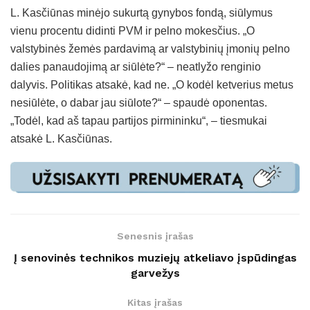
L. Kasčiūnas minėjo sukurtą gynybos fondą, siūlymus
vienu procentu didinti PVM ir pelno mokesčius. „O
valstybinės žemės pardavimą ar valstybinių įmonių pelno
dalies panaudojimą ar siūlėte?“ – neatlyžo renginio
dalyvis. Politikas atsakė, kad ne. „O kodėl ketverius metus
nesiūlėte, o dabar jau siūlote?“ – spaudė oponentas.
„Todėl, kad aš tapau partijos pirmininku“, – tiesmukai
atsakė L. Kasčiūnas.
Senesnis įrašas
Į senovinės technikos muziejų atkeliavo įspūdingas
garvežys
Kitas įrašas