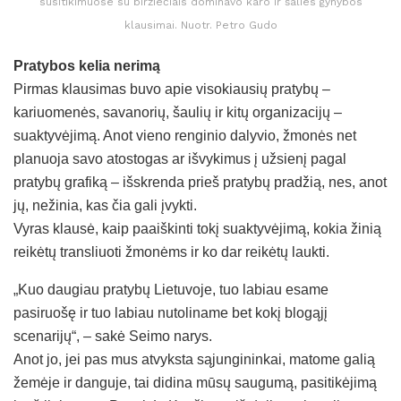
susitikimuose su biržiečiais dominavo karo ir šalies gynybos
klausimai. Nuotr. Petro Gudo
Pratybos kelia nerimą
Pirmas klausimas buvo apie visokiausių pratybų –
kariuomenės, savanorių, šaulių ir kitų organizacijų –
suaktyvėjimą. Anot vieno renginio dalyvio, žmonės net
planuoja savo atostogas ar išvykimus į užsienį pagal
pratybų grafiką – išskrenda prieš pratybų pradžią, nes, anot
jų, nežinia, kas čia gali įvykti.
Vyras klausė, kaip paaiškinti tokį suaktyvėjimą, kokia žinią
reikėtų transliuoti žmonėms ir ko dar reikėtų laukti.
„Kuo daugiau pratybų Lietuvoje, tuo labiau esame
pasiruošę ir tuo labiau nutoliname bet kokį blogąjį
scenarijų“, – sakė Seimo narys.
Anot jo, jei pas mus atvyksta sąjungininkai, matome galią
žemėje ir danguje, tai didina mūsų saugumą, pasitikėjimą