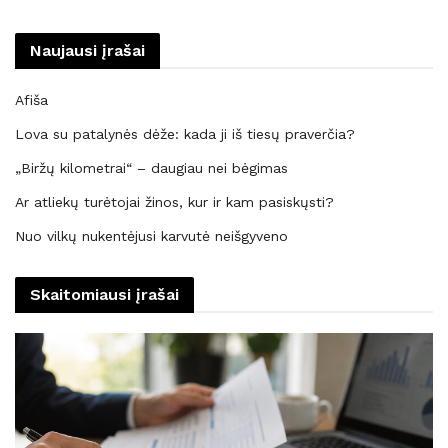
Naujausi įrašai
Afiša
Lova su patalynės dėže: kada ji iš tiesų praverčia?
„Biržų kilometrai“ – daugiau nei bėgimas
Ar atliekų turėtojai žinos, kur ir kam pasiskųsti?
Nuo vilkų nukentėjusi karvutė neišgyveno
Skaitomiausi įrašai