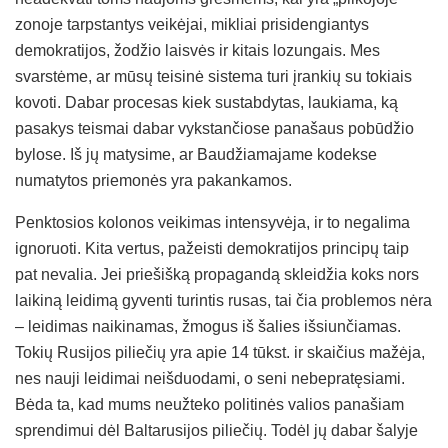
zonoje tarpstantys veikėjai, mikliai prisidengiantys
demokratijos, žodžio laisvės ir kitais lozungais. Mes
svarstėme, ar mūsų teisinė sistema turi įrankių su tokiais
kovoti. Dabar procesas kiek sustabdytas, laukiama, ką
pasakys teismai dabar vykstančiose panašaus pobūdžio
bylose. Iš jų matysime, ar Baudžiamajame kodekse
numatytos priemonės yra pakankamos.
Penktosios kolonos veikimas intensyvėja, ir to negalima
ignoruoti. Kita vertus, pažeisti demokratijos principų taip
pat nevalia. Jei priešišką propagandą skleidžia koks nors
laikiną leidimą gyventi turintis rusas, tai čia problemos nėra
– leidimas naikinamas, žmogus iš šalies išsiunčiamas.
Tokių Rusijos piliečių yra apie 14 tūkst. ir skaičius mažėja,
nes nauji leidimai neišduodami, o seni nebepratęsiami.
Bėda ta, kad mums neužteko politinės valios panašiam
sprendimui dėl Baltarusijos piliečių. Todėl jų dabar šalyje