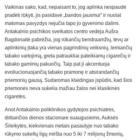
Vaikinas sako, kad, nepaisant to, jog aplinka nespaudė
pradėti rūkyti, jis pasidavė „bandos jausmui“ ir nuolat
matomas pavyzdys nejučia tapo jo gyvenimo dalimi.
Antakalnio psichikos sveikatos centro vedėja Aušra
Bagdonaitė pabrėžia, jog rūkančių bendraamžių, tėvų ar
aplinkinių įtaka yra vienas pagrindinių veiksnių, lemiančių
tabako vartojimą, greta patraukliai pateikiamų cigarečių ir
tabako gaminių pakuočių. Taip pat ji akcentuoja
evoliucionuojančią tabako pramonę ir atsirandančių
priemonių gausą. Sudaromas klaidingas įspūdis, kad šios
priemonės neva sukelia mažiau žalos nei klasikinės
cigaretės.
Anot Antakalnio poliklinikos gydytojos psichiatrės,
dirbančios dienos stacionare suaugusiems, Auksės
Šileikytės, kiekvienais metais pasaulyje nuo tabako
rūkymo sukeltų ligų miršta nuo 5 iki 7 milijonų žmonių,