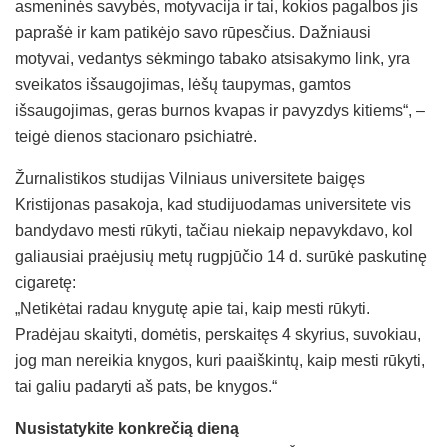
asmeninės savybės, motyvacija ir tai, kokios pagalbos jis
paprašė ir kam patikėjo savo rūpesčius. Dažniausi
motyvai, vedantys sėkmingo tabako atsisakymo link, yra
sveikatos išsaugojimas, lėšų taupymas, gamtos
išsaugojimas, geras burnos kvapas ir pavyzdys kitiems“, –
teigė dienos stacionaro psichiatrė.
Žurnalistikos studijas Vilniaus universitete baigęs
Kristijonas pasakoja, kad studijuodamas universitete vis
bandydavo mesti rūkyti, tačiau niekaip nepavykdavo, kol
galiausiai praėjusių metų rugpjūčio 14 d. surūkė paskutinę
cigaretę:
„Netikėtai radau knygutę apie tai, kaip mesti rūkyti.
Pradėjau skaityti, domėtis, perskaitęs 4 skyrius, suvokiau,
jog man nereikia knygos, kuri paaiškintų, kaip mesti rūkyti,
tai galiu padaryti aš pats, be knygos.“
Nusistatykite konkrečią dieną