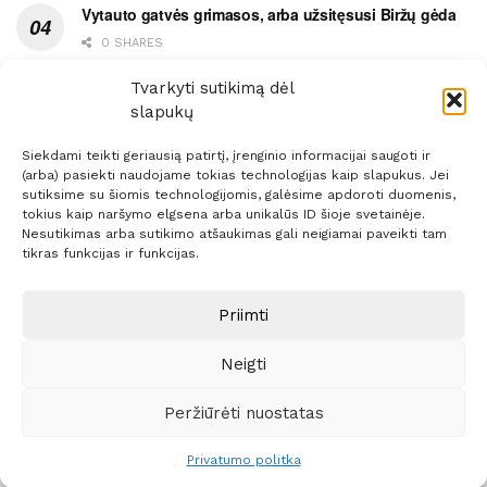
Vytauto gatvės grimasos, arba užsitęsusi Biržų gėda
0 SHARES
Pietų metas pažymėtas avarija
Tvarkyti sutikimą dėl
slapukų
0 SHARES
Siekdami teikti geriausią patirtį, įrenginio informacijai saugoti ir
(arba) pasiekti naudojame tokias technologijas kaip slapukus. Jei
sutiksime su šiomis technologijomis, galėsime apdoroti duomenis,
tokius kaip naršymo elgsena arba unikalūs ID šioje svetainėje.
Nesutikimas arba sutikimo atšaukimas gali neigiamai paveikti tam
Prenumerata
Reklama
Taisyklės
Kontaktai
tikras funkcijas ir funkcijas.
Sprendimas:
ITBrolis
Priimti
Neigti
© 2021 Visos teisės saugomos
Siaure.lt
Peržiūrėti nuostatas
Privatumo politka