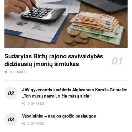
Sudarytas Biržų rajono savivaldybės
didžiausių įmonių šimtukas
0 SHARES
JAV gyvenantis kraštietis Algimantas Karolis Grintalis:
„Ten mūsų namai, o čia mūsų siela“
0 SHARES
Vabalninke – naujos grožio paslaugos
0 SHARES