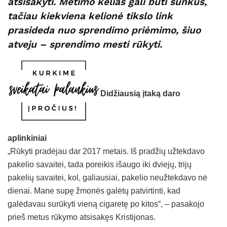
atsisakyti. Metimo kelias gali būti sunkus,
tačiau kiekviena kelionė tikslo link
prasideda nuo sprendimo priėmimo, šiuo
atveju – sprendimo mesti rūkyti.
Didžiausią įtaką daro
aplinkiniai
„Rūkyti pradėjau dar 2017 metais. Iš pradžių užtekdavo
pakelio savaitei, tada poreikis išaugo iki dviejų, trijų
pakelių savaitei, kol, galiausiai, pakelio neužtekdavo nė
dienai. Mane supę žmonės galėtų patvirtinti, kad
galėdavau surūkyti vieną cigaretę po kitos“, – pasakojo
prieš metus rūkymo atsisakęs Kristijonas.