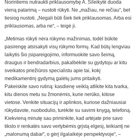
Norintiems nutraukti priklausomybę A. Šileikytė duoda
vieną patarimą – nustoti rūkyti. Ne „mažiau, ne rečiau“, bet
tiesiog nustoti. „Negali būti šiek tiek priklausomas. Arba esi
priklausomas, arba ne“, – teigė ji.
„Metimas rūkyti nėra rūkymo mažinimas, todėl būkite
pasirengę atsisakyti visų rūkymo formų. Kad būtų lengviau
laikytis šio įsipareigojimo, informuokite savo šeimą,
draugus ir bendradarbius, pakalbėkite su gydytoju ar kitu
sveikatos priežiūros specialistu apie tai, kokį
medikamentinį gydymą galėtų jums pritaikyti.
Pakeiskite savo rutiną: kasdienę veiklą atlikite kita tvarka,
kitu dienos metu su žmonėmis, kurie nerūko, kitose
vietose. Venkite situacijų ir aplinkos, kuriose dažniausiai
rūkydavote, nuobodulio, turėkite su savimi knygą, telefoną.
Kiekvieną minutę sau priminkite, kad artėjate prie savo
tikslo ir renkatės savo vertybėmis grįstą elgesį, teikiantį ne
„malonumą dabar“, o gėrį ilgalaikėje perspektyvoje“, –