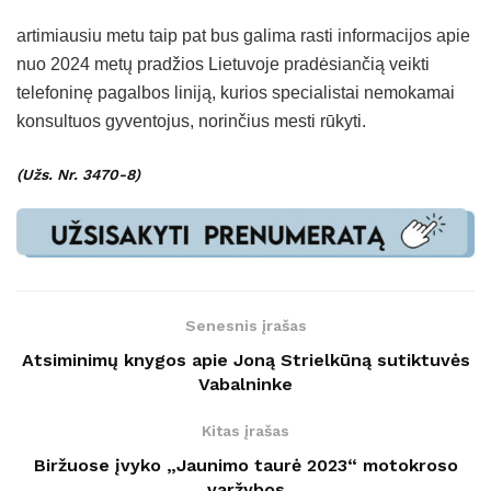
artimiausiu metu taip pat bus galima rasti informacijos apie
nuo 2024 metų pradžios Lietuvoje pradėsiančią veikti
telefoninę pagalbos liniją, kurios specialistai nemokamai
konsultuos gyventojus, norinčius mesti rūkyti.
(Užs. Nr. 3470-8)
Senesnis įrašas
Atsiminimų knygos apie Joną Strielkūną sutiktuvės
Vabalninke
Kitas įrašas
Biržuose įvyko „Jaunimo taurė 2023“ motokroso
varžybos