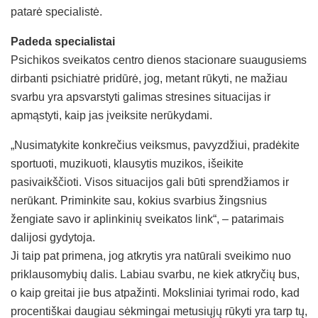
patarė specialistė.
Padeda specialistai
Psichikos sveikatos centro dienos stacionare suaugusiems
dirbanti psichiatrė pridūrė, jog, metant rūkyti, ne mažiau
svarbu yra apsvarstyti galimas stresines situacijas ir
apmąstyti, kaip jas įveiksite nerūkydami.
„Nusimatykite konkrečius veiksmus, pavyzdžiui, pradėkite
sportuoti, muzikuoti, klausytis muzikos, išeikite
pasivaikščioti. Visos situacijos gali būti sprendžiamos ir
nerūkant. Priminkite sau, kokius svarbius žingsnius
žengiate savo ir aplinkinių sveikatos link“, – patarimais
dalijosi gydytoja.
Ji taip pat primena, jog atkrytis yra natūrali sveikimo nuo
priklausomybių dalis. Labiau svarbu, ne kiek atkryčių bus,
o kaip greitai jie bus atpažinti. Moksliniai tyrimai rodo, kad
procentiškai daugiau sėkmingai metusiųjų rūkyti yra tarp tų,