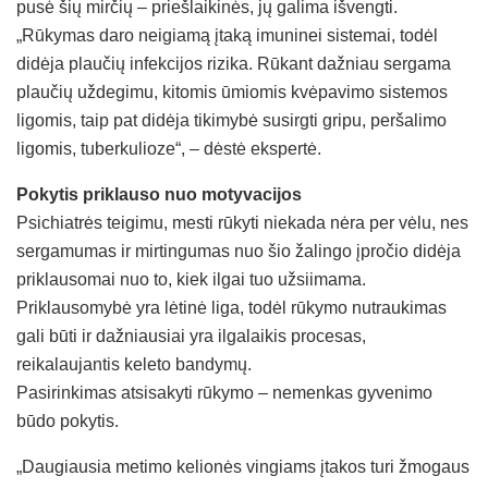
pusė šių mirčių – priešlaikinės, jų galima išvengti.
„Rūkymas daro neigiamą įtaką imuninei sistemai, todėl
didėja plaučių infekcijos rizika. Rūkant dažniau sergama
plaučių uždegimu, kitomis ūmiomis kvėpavimo sistemos
ligomis, taip pat didėja tikimybė susirgti gripu, peršalimo
ligomis, tuberkulioze“, – dėstė ekspertė.
Pokytis priklauso nuo motyvacijos
Psichiatrės teigimu, mesti rūkyti niekada nėra per vėlu, nes
sergamumas ir mirtingumas nuo šio žalingo įpročio didėja
priklausomai nuo to, kiek ilgai tuo užsiimama.
Priklausomybė yra lėtinė liga, todėl rūkymo nutraukimas
gali būti ir dažniausiai yra ilgalaikis procesas,
reikalaujantis keleto bandymų.
Pasirinkimas atsisakyti rūkymo – nemenkas gyvenimo
būdo pokytis.
„Daugiausia metimo kelionės vingiams įtakos turi žmogaus