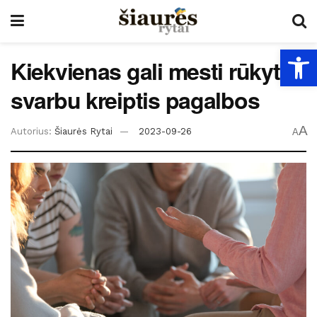
Open
Kiekvienas gali mesti rūkyti –
svarbu kreiptis pagalbos
A
Autorius:
Šiaurės Rytai
2023-09-26
A