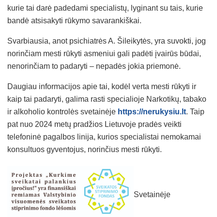
kurie tai darė padedami specialistų, lyginant su tais, kurie
bandė atsisakyti rūkymo savarankiškai.
Svarbiausia, anot psichiatrės A. Šileikytės, yra suvokti, jog
norinčiam mesti rūkyti asmeniui gali padėti įvairūs būdai,
nenorinčiam to padaryti – nepadės jokia priemonė.
Daugiau informacijos apie tai, kodėl verta mesti rūkyti ir
kaip tai padaryti, galima rasti specialioje Narkotikų, tabako
ir alkoholio kontrolės svetainėje
https://nerukysiu.lt
. Taip
pat nuo 2024 metų pradžios Lietuvoje pradės veikti
telefoninė pagalbos linija, kurios specialistai nemokamai
konsultuos gyventojus, norinčius mesti rūkyti.
Svetainėje