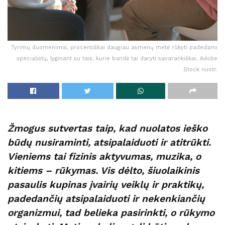
Tyrimų duomenimis, procentiškai daugiau asmenų metė rūkyti padedami
specialistų, lyginant su tais, kurie bandė tai daryti savarankiškai. Adobe
Stock nuotr.
Žmogus sutvertas taip, kad nuolatos ieško
būdų nusiraminti, atsipalaiduoti ir atitrūkti.
Vieniems tai fizinis aktyvumas, muzika, o
kitiems – rūkymas. Vis dėlto, šiuolaikinis
pasaulis kupinas įvairių veiklų ir praktikų,
padedančių atsipalaiduoti ir nekenkiančių
organizmui, tad belieka pasirinkti, o rūkymo