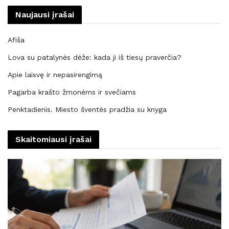
Naujausi įrašai
Afiša
Lova su patalynės dėže: kada ji iš tiesų praverčia?
Apie laisvę ir nepasirengimą
Pagarba krašto žmonėms ir svečiams
Penktadienis. Miesto šventės pradžia su knyga
Skaitomiausi įrašai