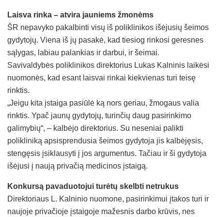
Laisva rinka – atvira jauniems žmonėms
ŠR nepavyko pakalbinti visų iš poliklinikos išėjusių šeimos
gydytojų. Viena iš jų pasakė, kad tiesiog rinkosi geresnes
sąlygas, labiau palankias ir darbui, ir šeimai.
Savivaldybės poliklinikos direktorius Lukas Kalninis laikėsi
nuomonės, kad esant laisvai rinkai kiekvienas turi teisę
rinktis.
„Jeigu kita įstaiga pasiūlė ką nors geriau, žmogaus valia
rinktis. Ypač jaunų gydytojų, turinčių daug pasirinkimo
galimybių“, – kalbėjo direktorius. Su neseniai palikti
polikliniką apsisprendusia šeimos gydytoja jis kalbėjęsis,
stengęsis įsiklausyti į jos argumentus. Tačiau ir ši gydytoja
išėjusi į naują privačią medicinos įstaigą.
Konkursą pavaduotojui turėtų skelbti netrukus
Direktoriaus L. Kalninio nuomone, pasirinkimui įtakos turi ir
naujoje privačioje įstaigoje mažesnis darbo krūvis, nes