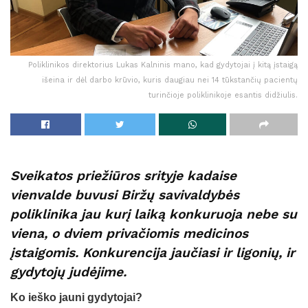
Poliklinikos direktorius Lukas Kalninis mano, kad gydytojai į kitą įstaigą
išeina ir dėl darbo krūvio, kuris daugiau nei 14 tūkstančių pacientų
turinčioje poliklinikoje esantis didžiulis.
Sveikatos priežiūros srityje kadaise
vienvalde buvusi Biržų savivaldybės
poliklinika jau kurį laiką konkuruoja nebe su
viena, o dviem privačiomis medicinos
įstaigomis. Konkurencija jaučiasi ir ligonių, ir
gydytojų judėjime.
Ko ieško jauni gydytojai?