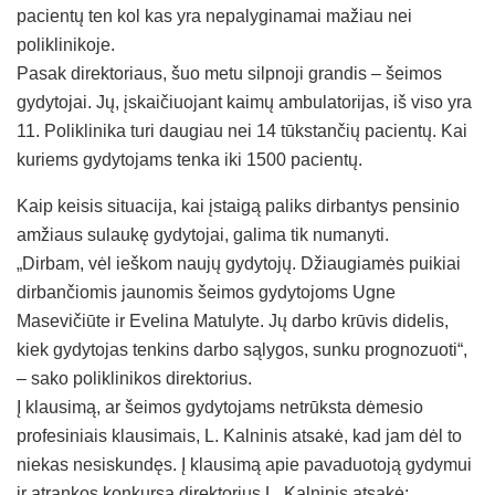
pacientų ten kol kas yra nepalyginamai mažiau nei
poliklinikoje.
Pasak direktoriaus, šuo metu silpnoji grandis – šeimos
gydytojai. Jų, įskaičiuojant kaimų ambulatorijas, iš viso yra
11. Poliklinika turi daugiau nei 14 tūkstančių pacientų. Kai
kuriems gydytojams tenka iki 1500 pacientų.
Kaip keisis situacija, kai įstaigą paliks dirbantys pensinio
amžiaus sulaukę gydytojai, galima tik numanyti.
„Dirbam, vėl ieškom naujų gydytojų. Džiaugiamės puikiai
dirbančiomis jaunomis šeimos gydytojoms Ugne
Masevičiūte ir Evelina Matulyte. Jų darbo krūvis didelis,
kiek gydytojas tenkins darbo sąlygos, sunku prognozuoti“,
– sako poliklinikos direktorius.
Į klausimą, ar šeimos gydytojams netrūksta dėmesio
profesiniais klausimais, L. Kalninis atsakė, kad jam dėl to
niekas nesiskundęs. Į klausimą apie pavaduotoją gydymui
ir atrankos konkursą direktorius L. Kalninis atsakė: