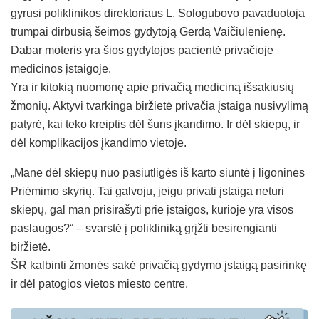
gyrusi poliklinikos direktoriaus L. Sologubovo pavaduotoja
trumpai dirbusią šeimos gydytoją Gerdą Vaičiulėnienę.
Dabar moteris yra šios gydytojos pacientė privačioje
medicinos įstaigoje.
Yra ir kitokią nuomonę apie privačią mediciną išsakiusių
žmonių. Aktyvi tvarkinga biržietė privačia įstaiga nusivylimą
patyrė, kai teko kreiptis dėl šuns įkandimo. Ir dėl skiepų, ir
dėl komplikacijos įkandimo vietoje.
„Mane dėl skiepų nuo pasiutligės iš karto siuntė į ligoninės
Priėmimo skyrių. Tai galvoju, jeigu privati įstaiga neturi
skiepų, gal man prisirašyti prie įstaigos, kurioje yra visos
paslaugos?“ – svarstė į polikliniką grįžti besirengianti
biržietė.
ŠR kalbinti žmonės sakė privačią gydymo įstaigą pasirinkę
ir dėl patogios vietos miesto centre.