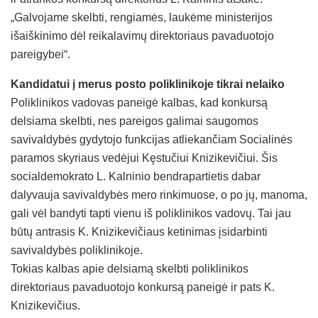
„Galvojame skelbti, rengiamės, laukėme ministerijos
išaiškinimo dėl reikalavimų direktoriaus pavaduotojo
pareigybei“.
Kandidatui į merus posto poliklinikoje tikrai nelaiko
Poliklinikos vadovas paneigė kalbas, kad konkursą
delsiama skelbti, nes pareigos galimai saugomos
savivaldybės gydytojo funkcijas atliekančiam Socialinės
paramos skyriaus vedėjui Kęstučiui Knizikevičiui. Šis
socialdemokrato L. Kalninio bendrapartietis dabar
dalyvauja savivaldybės mero rinkimuose, o po jų, manoma,
gali vėl bandyti tapti vienu iš poliklinikos vadovų. Tai jau
būtų antrasis K. Knizikevičiaus ketinimas įsidarbinti
savivaldybės poliklinikoje.
Tokias kalbas apie delsiamą skelbti poliklinikos
direktoriaus pavaduotojo konkursą paneigė ir pats K.
Knizikevičius.