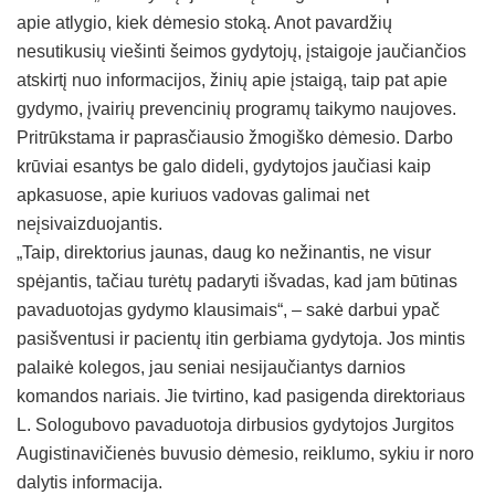
apie atlygio, kiek dėmesio stoką. Anot pavardžių
nesutikusių viešinti šeimos gydytojų, įstaigoje jaučiančios
atskirtį nuo informacijos, žinių apie įstaigą, taip pat apie
gydymo, įvairių prevencinių programų taikymo naujoves.
Pritrūkstama ir paprasčiausio žmogiško dėmesio. Darbo
krūviai esantys be galo dideli, gydytojos jaučiasi kaip
apkasuose, apie kuriuos vadovas galimai net
neįsivaizduojantis.
„Taip, direktorius jaunas, daug ko nežinantis, ne visur
spėjantis, tačiau turėtų padaryti išvadas, kad jam būtinas
pavaduotojas gydymo klausimais“, – sakė darbui ypač
pasišventusi ir pacientų itin gerbiama gydytoja. Jos mintis
palaikė kolegos, jau seniai nesijaučiantys darnios
komandos nariais. Jie tvirtino, kad pasigenda direktoriaus
L. Sologubovo pavaduotoja dirbusios gydytojos Jurgitos
Augistinavičienės buvusio dėmesio, reiklumo, sykiu ir noro
dalytis informacija.