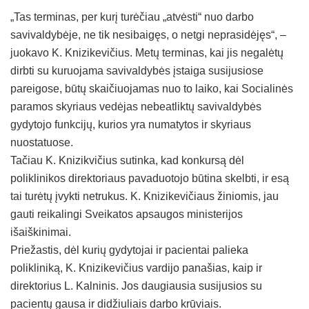
„Tas terminas, per kurį turėčiau „atvėsti“ nuo darbo
savivaldybėje, ne tik nesibaigęs, o netgi neprasidėjęs“, –
juokavo K. Knizikevičius. Metų terminas, kai jis negalėtų
dirbti su kuruojama savivaldybės įstaiga susijusiose
pareigose, būtų skaičiuojamas nuo to laiko, kai Socialinės
paramos skyriaus vedėjas nebeatliktų savivaldybės
gydytojo funkcijų, kurios yra numatytos ir skyriaus
nuostatuose.
Tačiau K. Knizikvičius sutinka, kad konkursą dėl
poliklinikos direktoriaus pavaduotojo būtina skelbti, ir esą
tai turėtų įvykti netrukus. K. Knizikevičiaus žiniomis, jau
gauti reikalingi Sveikatos apsaugos ministerijos
išaiškinimai.
Priežastis, dėl kurių gydytojai ir pacientai palieka
polikliniką, K. Knizikevičius vardijo panašias, kaip ir
direktorius L. Kalninis. Jos daugiausia susijusios su
pacientų gausa ir didžiuliais darbo krūviais.