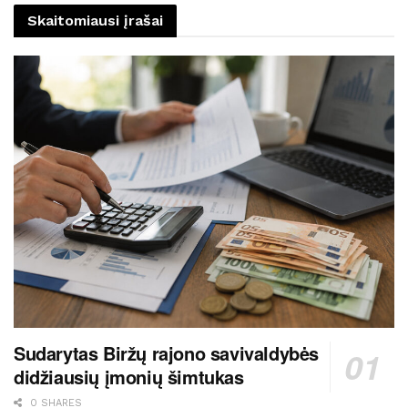
Skaitomiausi įrašai
Sudarytas Biržų rajono savivaldybės
didžiausių įmonių šimtukas
0 SHARES