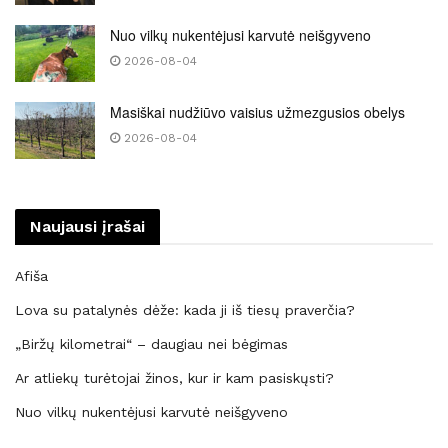
Nuo vilkų nukentėjusi karvutė neišgyveno
2026-08-04
Masiškai nudžiūvo vaisius užmezgusios obelys
2026-08-04
Naujausi įrašai
Afiša
Lova su patalynės dėže: kada ji iš tiesų praverčia?
„Biržų kilometrai“ – daugiau nei bėgimas
Ar atliekų turėtojai žinos, kur ir kam pasiskųsti?
Nuo vilkų nukentėjusi karvutė neišgyveno