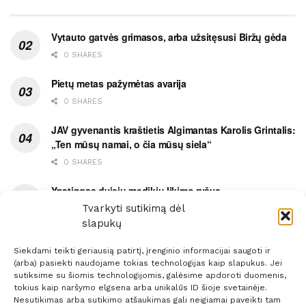
Vytauto gatvės grimasos, arba užsitęsusi Biržų gėda
0 SHARES
Pietų metas pažymėtas avarija
0 SHARES
JAV gyvenantis kraštietis Algimantas Karolis Grintalis:
„Ten mūsų namai, o čia mūsų siela“
0 SHARES
Ypatingas dviejų medikių likimo ryšys
Tvarkyti sutikimą dėl
0 SHARES
slapukų
Siekdami teikti geriausią patirtį, įrenginio informacijai saugoti ir
(arba) pasiekti naudojame tokias technologijas kaip slapukus. Jei
sutiksime su šiomis technologijomis, galėsime apdoroti duomenis,
tokius kaip naršymo elgsena arba unikalūs ID šioje svetainėje.
Prenumerata
Reklama
Taisyklės
Kontaktai
Nesutikimas arba sutikimo atšaukimas gali neigiamai paveikti tam