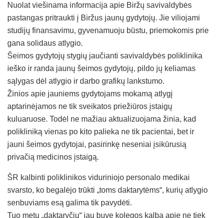
Nuolat viešinama informacija apie Biržų savivaldybės
pastangas pritraukti į Biržus jaunų gydytojų. Jie viliojami
studijų finansavimu, gyvenamuoju būstu, priemokomis prie
gana solidaus atlygio.
Šeimos gydytojų stygių jaučianti savivaldybės poliklinika
ieško ir randa jaunų šeimos gydytojų, pildo jų keliamas
sąlygas dėl atlygio ir darbo grafikų lankstumo.
Žinios apie jauniems gydytojams mokamą atlygį
aptarinėjamos ne tik sveikatos priežiūros įstaigų
kuluaruose. Todėl ne mažiau aktualizuojama žinia, kad
polikliniką vienas po kito palieka ne tik pacientai, bet ir
jauni šeimos gydytojai, pasirinkę neseniai įsikūrusią
privačią medicinos įstaigą.
ŠR kalbinti poliklinikos viduriniojo personalo medikai
svarsto, ko begalėjo trūkti „toms daktarytėms“, kurių atlygio
senbuviams esą galima tik pavydėti.
Tuo metu „daktaryčių“ jau buvę kolegos kalba apie ne tiek