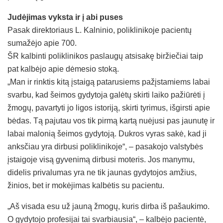
Judėjimas vyksta ir į abi puses
Pasak direktoriaus L. Kalninio, poliklinikoje pacientų
sumažėjo apie 700.
ŠR kalbinti poliklinikos paslaugų atsisakę biržiečiai taip
pat kalbėjo apie dėmesio stoką.
„Man ir rinktis kitą įstaigą patarusiems pažįstamiems labai
svarbu, kad šeimos gydytoja galėtų skirti laiko pažiūrėti į
žmogų, pavartyti jo ligos istoriją, skirti tyrimus, išgirsti apie
bėdas. Tą pajutau vos tik pirmą kartą nuėjusi pas jaunutę ir
labai malonią šeimos gydytoją. Dukros vyras sakė, kad ji
anksčiau yra dirbusi poliklinikoje“, – pasakojo valstybės
įstaigoje visą gyvenimą dirbusi moteris. Jos manymu,
didelis privalumas yra ne tik jaunas gydytojos amžius,
žinios, bet ir mokėjimas kalbėtis su pacientu.
„Aš visada esu už jauną žmogų, kuris dirba iš pašaukimo.
O gydytojo profesijai tai svarbiausia“, – kalbėjo pacientė,