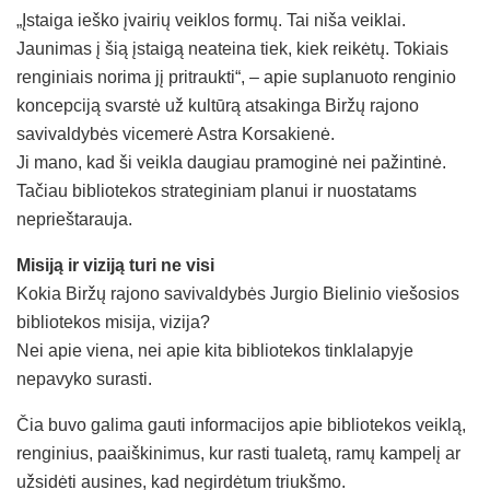
„Įstaiga ieško įvairių veiklos formų. Tai niša veiklai.
Jaunimas į šią įstaigą neateina tiek, kiek reikėtų. Tokiais
renginiais norima jį pritraukti“, – apie suplanuoto renginio
koncepciją svarstė už kultūrą atsakinga Biržų rajono
savivaldybės vicemerė Astra Korsakienė.
Ji mano, kad ši veikla daugiau pramoginė nei pažintinė.
Tačiau bibliotekos strateginiam planui ir nuostatams
neprieštarauja.
Misiją ir viziją turi ne visi
Kokia Biržų rajono savivaldybės Jurgio Bielinio viešosios
bibliotekos misija, vizija?
Nei apie viena, nei apie kita bibliotekos tinklalapyje
nepavyko surasti.
Čia buvo galima gauti informacijos apie bibliotekos veiklą,
renginius, paaiškinimus, kur rasti tualetą, ramų kampelį ar
užsidėti ausines, kad negirdėtum triukšmo.