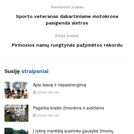
Senesnis įrašas
Sporto veteranas dabartiniame motokrose
pasigenda aistros
Kitas įrašas
Pirmosios namų rungtynės pažymėtos rekordu
Susiję
straipsniai
Apie laisvę ir nepasirengimą
2026-08-04
Pagarba krašto žmonėms ir svečiams
2026-08-04
Į rytinę mankštą susirinko gausybė žmonių