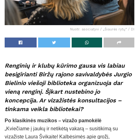
Nuotr. asociatyvi / „Šiaurės rytų“ / DI
Renginių ir klubų kūrimo gausa vis labiau
besigirianti Biržų rajono savivaldybės Jurgio
Bielinio viešoji biblioteka organizuoja dar
vieną renginį. Šįkart nustebino jo
koncepcija. Ar vizažistės konsultacijos –
tinkama veikla bibliotekai?
Po klasikinės muzikos – vizažo pamokėlė
„Kviečiame į jaukų ir netikėtą vakarą – susitikimą su
vizažiste Laura Švikaite! Kalbėsimės apie grožį,