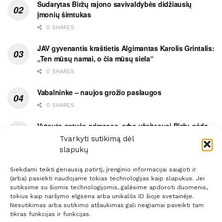
Sudarytas Biržų rajono savivaldybės didžiausių
įmonių šimtukas
0 SHARES
JAV gyvenantis kraštietis Algimantas Karolis Grintalis:
„Ten mūsų namai, o čia mūsų siela“
0 SHARES
Vabalninke – naujos grožio paslaugos
0 SHARES
Vytauto gatvės grimasos, arba užsitęsusi Biržų gėda
Tvarkyti sutikimą dėl
0 SHARES
slapukų
Siekdami teikti geriausią patirtį, įrenginio informacijai saugoti ir
(arba) pasiekti naudojame tokias technologijas kaip slapukus. Jei
sutiksime su šiomis technologijomis, galėsime apdoroti duomenis,
tokius kaip naršymo elgsena arba unikalūs ID šioje svetainėje.
Prenumerata
Reklama
Taisyklės
Kontaktai
Nesutikimas arba sutikimo atšaukimas gali neigiamai paveikti tam
tikras funkcijas ir funkcijas.