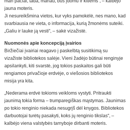
man pačiai, tada, manau, bus įdomu ir kitiems“, – kalbėjo
jauna moteris.
Ji nesureikšmina vietos, kur vyks pamokėlė, nes mano, kad
svarbiausia ne vieta, o informacija, kurią žmonėms suteiki.
„Galiu ir lauke ją vesti“, – sakė vizažistė.
Nuomonės apie koncepciją įvairios
Biržiečiai įvairiai reagavo į paskelbtą susitikimą su
vizažiste bibliotekos salėje. Vieni žadėjo būtinai renginyje
apsilankyti, kiti svarstė, jog tokios paskaitos gali būti
rengiamos privačioje erdvėje, o viešosios bibliotekos
misija yra kita.
„Nederama erdvė tokioms veikloms vystyti. Pritraukti
jaunimą tokia forma – trumparegiškas mąstymas. Jaunimas
po tokio renginio niekada nesugrįš dėl knygos. Bibliotekos
darbuotojai turėtų pasakyti, koks jų renginio tikslas“, –
kalbėjo viena valstybės tarnyboje dirbanti moteris.