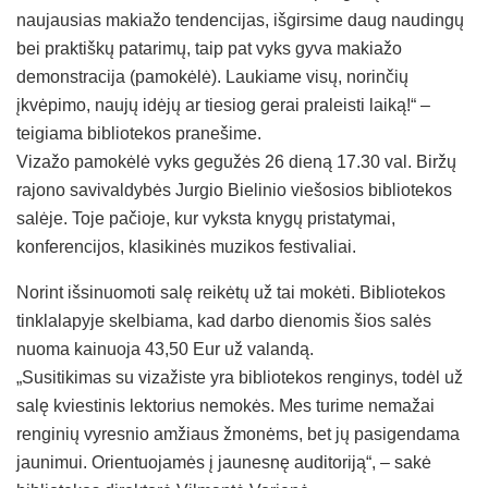
naujausias makiažo tendencijas, išgirsime daug naudingų
bei praktiškų patarimų, taip pat vyks gyva makiažo
demonstracija (pamokėlė). Laukiame visų, norinčių
įkvėpimo, naujų idėjų ar tiesiog gerai praleisti laiką!“ –
teigiama bibliotekos pranešime.
Vizažo pamokėlė vyks gegužės 26 dieną 17.30 val. Biržų
rajono savivaldybės Jurgio Bielinio viešosios bibliotekos
salėje. Toje pačioje, kur vyksta knygų pristatymai,
konferencijos, klasikinės muzikos festivaliai.
Norint išsinuomoti salę reikėtų už tai mokėti. Bibliotekos
tinklalapyje skelbiama, kad darbo dienomis šios salės
nuoma kainuoja 43,50 Eur už valandą.
„Susitikimas su vizažiste yra bibliotekos renginys, todėl už
salę kviestinis lektorius nemokės. Mes turime nemažai
renginių vyresnio amžiaus žmonėms, bet jų pasigendama
jaunimui. Orientuojamės į jaunesnę auditoriją“, – sakė