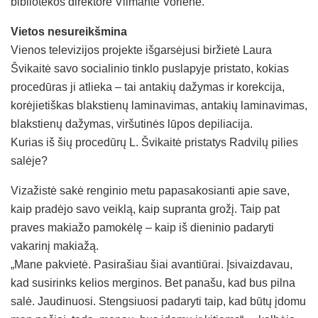
bibliotekos direktorė Vilmantė Vorienė.
Vietos nesureikšmina
Vienos televizijos projekte išgarsėjusi biržietė Laura
Švikaitė savo socialinio tinklo puslapyje pristato, kokias
procedūras ji atlieka – tai antakių dažymas ir korekcija,
korėjietiškas blakstienų laminavimas, antakių laminavimas,
blakstienų dažymas, viršutinės lūpos depiliacija.
Kurias iš šių procedūrų L. Švikaitė pristatys Radvilų pilies
salėje?
Vizažistė sakė renginio metu papasakosianti apie save,
kaip pradėjo savo veiklą, kaip supranta grožį. Taip pat
praves makiažo pamokėlę – kaip iš dieninio padaryti
vakarinį makiažą.
„Mane pakvietė. Pasirašiau šiai avantiūrai. Įsivaizdavau,
kad susirinks kelios merginos. Bet panašu, kad bus pilna
salė. Jaudinuosi. Stengsiuosi padaryti taip, kad būtų įdomu