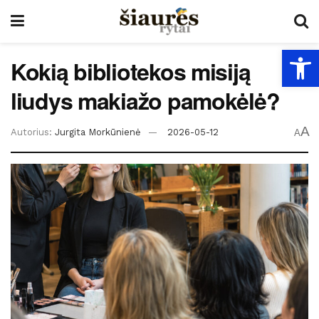
Open
Kokią bibliotekos misiją
liudys makiažo pamokėlė?
A
Autorius:
Jurgita Morkūnienė
2026-05-12
A