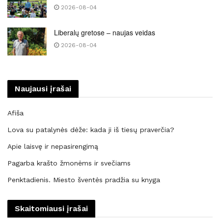
2026-08-04
Liberalų gretose – naujas veidas
2026-08-04
Naujausi įrašai
Afiša
Lova su patalynės dėže: kada ji iš tiesų praverčia?
Apie laisvę ir nepasirengimą
Pagarba krašto žmonėms ir svečiams
Penktadienis. Miesto šventės pradžia su knyga
Skaitomiausi įrašai