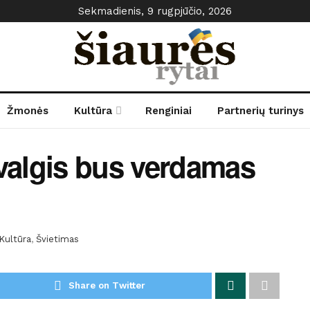
Sekmadienis, 9 rugpjūčio, 2026
Žmonės
Kultūra
Renginiai
Partnerių turinys
 valgis bus verdamas
Kultūra
,
Švietimas
Share on Twitter