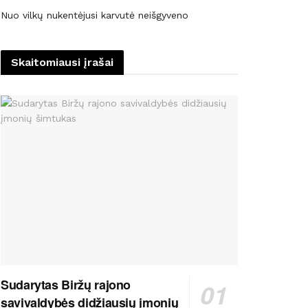
Nuo vilkų nukentėjusi karvutė neišgyveno
Skaitomiausi įrašai
Sudarytas Biržų rajono
savivaldybės didžiausių įmonių