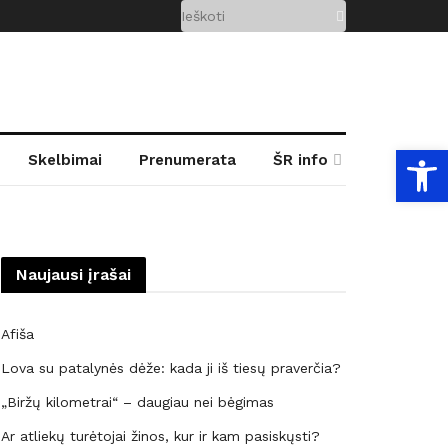
Open
Skelbimai
Prenumerata
ŠR info
Naujausi įrašai
Afiša
Lova su patalynės dėže: kada ji iš tiesų praverčia?
„Biržų kilometrai“ – daugiau nei bėgimas
Ar atliekų turėtojai žinos, kur ir kam pasiskųsti?