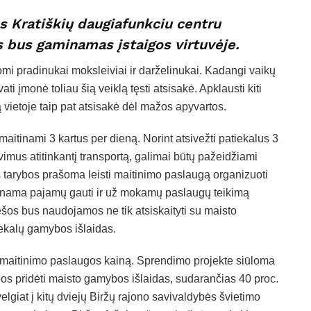
s Kratiškių daugiafunkciu centru
s bus gaminamas įstaigos virtuvėje.
mi pradinukai moksleiviai ir darželinukai. Kadangi vaikų
ati įmonė toliau šią veiklą tęsti atsisakė. Apklausti kiti
 vietoje taip pat atsisakė dėl mažos apyvartos.
aitinami 3 kartus per dieną. Norint atsivežti patiekalus 3
avimus atitinkantį transportą, galimai būtų pažeidžiami
 tarybos prašoma leisti maitinimo paslaugą organizuoti
tinama pajamų gauti ir už mokamų paslaugų teikimą
šos bus naudojamos ne tik atsiskaityti su maisto
tiekalų gamybos išlaidas.
s maitinimo paslaugos kainą. Sprendimo projekte siūloma
os pridėti maisto gamybos išlaidas, sudarančias 40 proc.
elgiat į kitų dviejų Biržų rajono savivaldybės švietimo