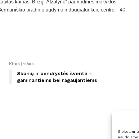
tatytas kainas: Biržų „Atžalyno“ pagrindinės mokyklos –
Germaniškio pradinio ugdymo ir daugiafunkcio centro – 40
Kitas įrašas
Skonių ir bendrystės šventė –
gaminantiems bei ragaujantiems
Siekdami tei
naudojame t