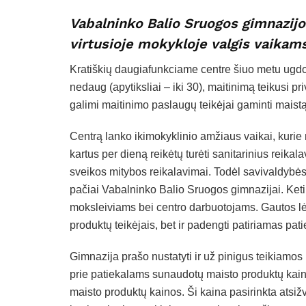
Vabalninko Balio Sruogos gimnazijo
virtusioje mokykloje valgis vaikam
Kratiškių daugiafunkciame centre šiuo metu ugdo
nedaug (apytiksliai – iki 30), maitinimą teikusi priv
galimi maitinimo paslaugų teikėjai gaminti maistą
Centrą lanko ikimokyklinio amžiaus vaikai, kurie m
kartus per dieną reikėtų turėti sanitarinius reikal
sveikos mitybos reikalavimai. Todėl savivaldybės
pačiai Vabalninko Balio Sruogos gimnazijai. Ke
moksleiviams bei centro darbuotojams. Gautos lė
produktų teikėjais, bet ir padengti patiriamas pa
Gimnazija prašo nustatyti ir už pinigus teikiamo
prie patiekalams sunaudotų maisto produktų kain
maisto produktų kainos. Ši kaina pasirinkta atsižv