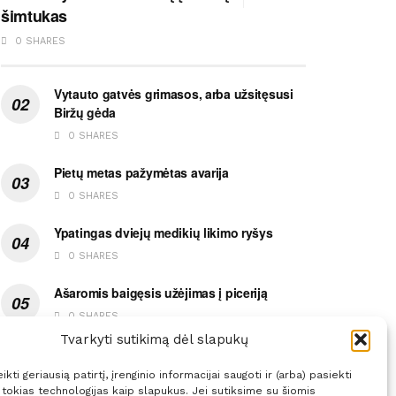
šimtukas
0 SHARES
Vytauto gatvės grimasos, arba užsitęsusi
Biržų gėda
0 SHARES
Pietų metas pažymėtas avarija
0 SHARES
Ypatingas dviejų medikių likimo ryšys
0 SHARES
Ašaromis baigęsis užėjimas į piceriją
0 SHARES
Tvarkyti sutikimą dėl slapukų
kti geriausią patirtį, įrenginio informacijai saugoti ir (arba) pasiekti
okias technologijas kaip slapukus. Jei sutiksime su šiomis