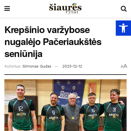
Open
Krepšinio varžybose
nugalėjo Pačeriaukštės
seniūnija
A
Autorius:
Simonas Gudas
2025-12-12
A