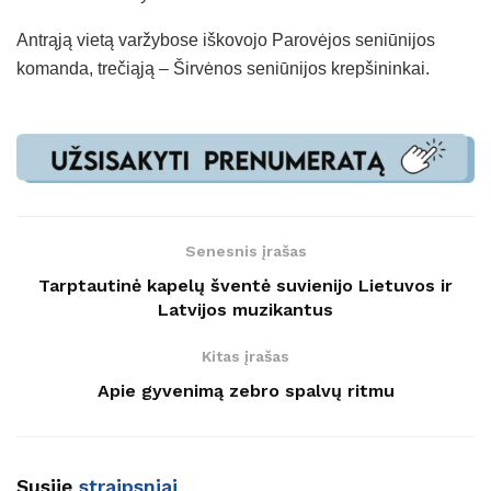
Antrąją vietą varžybose iškovojo Parovėjos seniūnijos
komanda, trečiąją – Širvėnos seniūnijos krepšininkai.
Senesnis įrašas
Tarptautinė kapelų šventė suvienijo Lietuvos ir
Latvijos muzikantus
Kitas įrašas
Apie gyvenimą zebro spalvų ritmu
Susiję
straipsniai