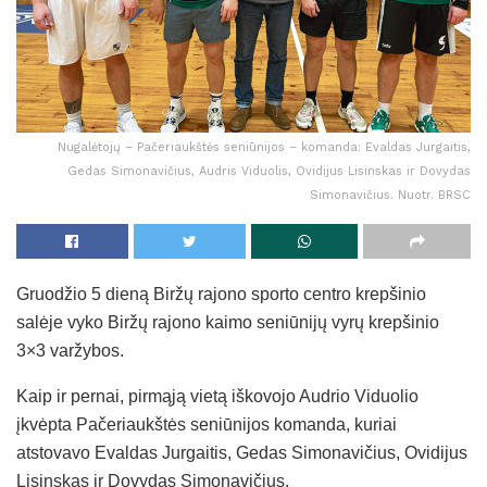
Nugalėtojų – Pačeriaukštės seniūnijos – komanda: Evaldas Jurgaitis,
Gedas Simonavičius, Audris Viduolis, Ovidijus Lisinskas ir Dovydas
Simonavičius. Nuotr. BRSC
Gruodžio 5 dieną Biržų rajono sporto centro krepšinio
salėje vyko Biržų rajono kaimo seniūnijų vyrų krepšinio
3×3 varžybos.
Kaip ir pernai, pirmąją vietą iškovojo Audrio Viduolio
įkvėpta Pačeriaukštės seniūnijos komanda, kuriai
atstovavo Evaldas Jurgaitis, Gedas Simonavičius, Ovidijus
Lisinskas ir Dovydas Simonavičius.