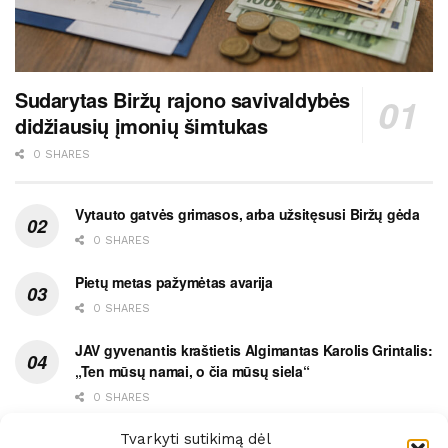
Sudarytas Biržų rajono savivaldybės
didžiausių įmonių šimtukas
0 SHARES
Vytauto gatvės grimasos, arba užsitęsusi Biržų gėda
0 SHARES
Pietų metas pažymėtas avarija
0 SHARES
JAV gyvenantis kraštietis Algimantas Karolis Grintalis:
„Ten mūsų namai, o čia mūsų siela“
0 SHARES
Ypatingas dviejų medikių likimo ryšys
Tvarkyti sutikimą dėl