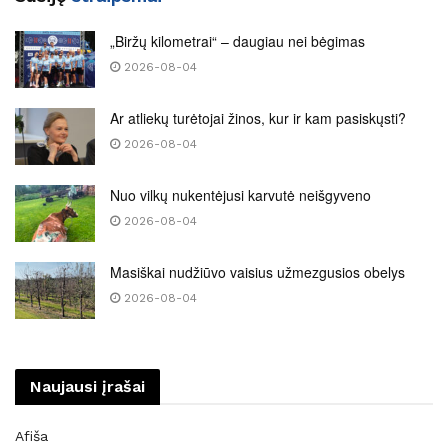
„Biržų kilometrai“ – daugiau nei bėgimas
2026-08-04
Ar atliekų turėtojai žinos, kur ir kam pasiskųsti?
2026-08-04
Nuo vilkų nukentėjusi karvutė neišgyveno
2026-08-04
Masiškai nudžiūvo vaisius užmezgusios obelys
2026-08-04
Naujausi įrašai
Afiša