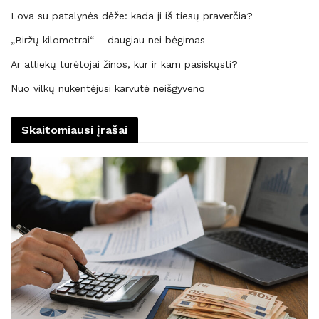
Lova su patalynės dėže: kada ji iš tiesų praverčia?
„Biržų kilometrai“ – daugiau nei bėgimas
Ar atliekų turėtojai žinos, kur ir kam pasiskųsti?
Nuo vilkų nukentėjusi karvutė neišgyveno
Skaitomiausi įrašai