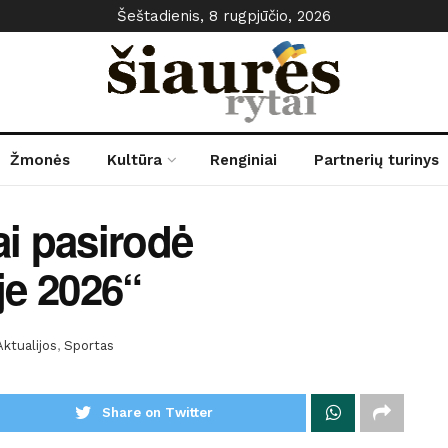
Šeštadienis, 8 rugpjūčio, 2026
Žmonės
Kultūra
Renginiai
Partnerių turinys
ai pasirodė
je 2026“
Aktualijos
,
Sportas
Share on Twitter