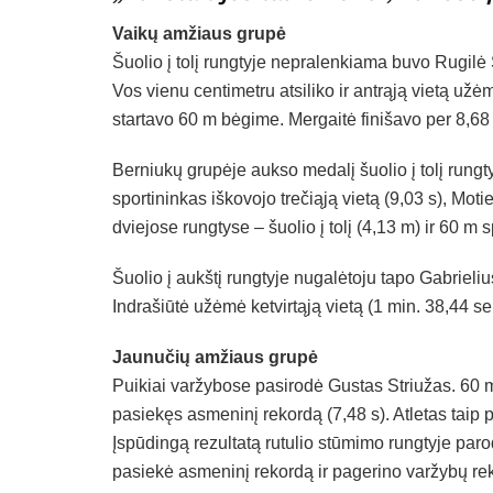
Vaikų amžiaus grupė
Šuolio į tolį rungtyje nepralenkiama buvo Rugilė S
Vos vienu centimetru atsiliko ir antrąją vietą už
startavo 60 m bėgime. Mergaitė finišavo per 8,68 s
Berniukų grupėje aukso medalį šuolio į tolį rung
sportininkas iškovojo trečiąją vietą (9,03 s), Mot
dviejose rungtyse – šuolio į tolį (4,13 m) ir 60 m s
Šuolio į aukštį rungtyje nugalėtoju tapo Gabriel
Indrašiūtė užėmė ketvirtąją vietą (1 min. 38,44 se
Jaunučių amžiaus grupė
Puikiai varžybose pasirodė Gustas Striužas. 60 m
pasiekęs asmeninį rekordą (7,48 s). Atletas taip pa
Įspūdingą rezultatą rutulio stūmimo rungtyje par
pasiekė asmeninį rekordą ir pagerino varžybų re