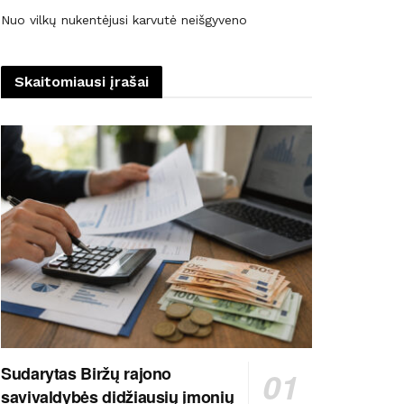
Nuo vilkų nukentėjusi karvutė neišgyveno
Skaitomiausi įrašai
Sudarytas Biržų rajono
savivaldybės didžiausių įmonių