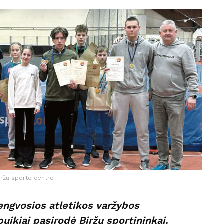
iržų sporto centro
engvosios atletikos varžybos
puikiai pasirodė Biržų sportininkai.