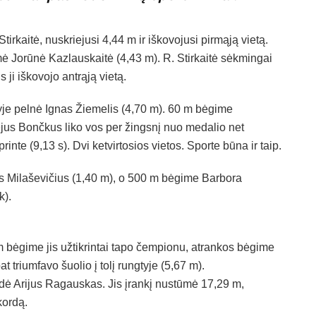
tirkaitė, nuskriejusi 4,44 m ir iškovojusi pirmąją vietą.
ėmė Jorūnė Kazlauskaitė (4,43 m). R. Stirkaitė sėkmingai
 ji iškovojo antrąją vietą.
tyje pelnė Ignas Žiemelis (4,70 m). 60 m bėgime
iejus Bončkus liko vos per žingsnį nuo medalio net
printe (9,13 s). Dvi ketvirtosios vietos. Sporte būna ir taip.
ius Milaševičius (1,40 m), o 500 m bėgime Barbora
k).
 bėgime jis užtikrintai tapo čempionu, atrankos bėgime
t triumfavo šuolio į tolį rungtyje (5,67 m).
odė Arijus Ragauskas. Jis įrankį nustūmė 17,29 m,
kordą.