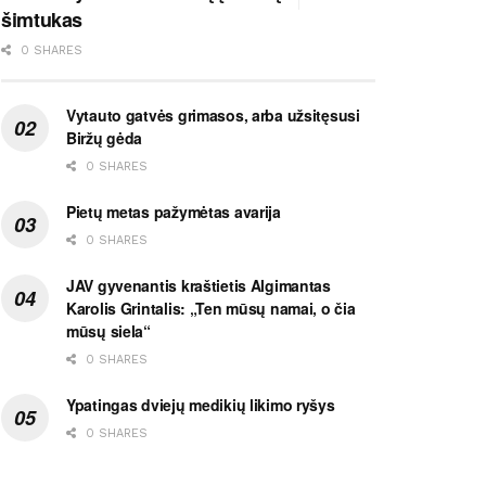
šimtukas
0 SHARES
Vytauto gatvės grimasos, arba užsitęsusi
Biržų gėda
0 SHARES
Pietų metas pažymėtas avarija
0 SHARES
JAV gyvenantis kraštietis Algimantas
Karolis Grintalis: „Ten mūsų namai, o čia
mūsų siela“
0 SHARES
Ypatingas dviejų medikių likimo ryšys
0 SHARES