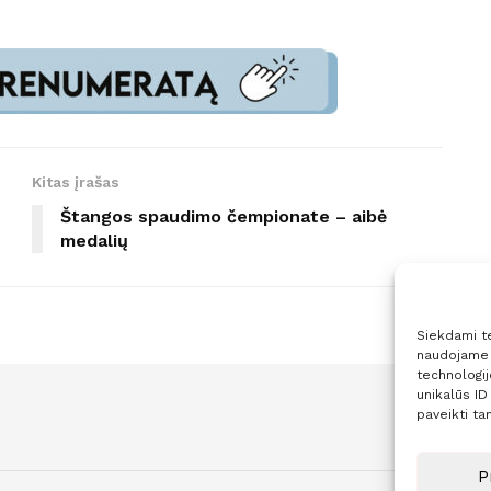
Kitas įrašas
Štangos spaudimo čempionate – aibė
medalių
Siekdami tei
naudojame t
technologi
unikalūs ID
paveikti tam
P