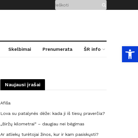
Open
Skelbimai
Prenumerata
ŠR info
Naujausi įrašai
Afiša
Lova su patalynės dėže: kada ji iš tiesų praverčia?
„Biržų kilometrai“ – daugiau nei bėgimas
Ar atliekų turėtojai žinos, kur ir kam pasiskųsti?