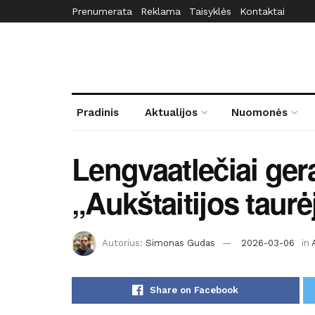
Prenumerata
Reklama
Taisyklės
Kontaktai
Pradinis
Aktualijos
Nuomonės
Lengvaatlečiai ger
„Aukštaitijos taurė
Autorius:
Simonas Gudas
2026-03-06
in
Share on Facebook