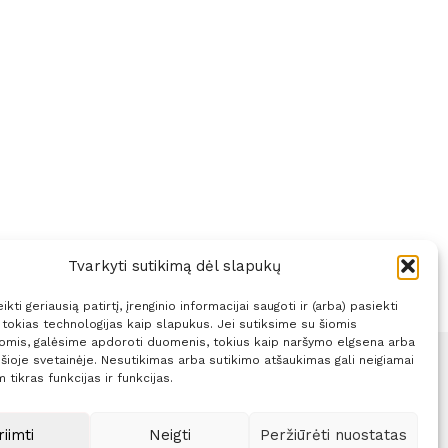
Tvarkyti sutikimą dėl slapukų
kti geriausią patirtį, įrenginio informacijai saugoti ir (arba) pasiekti
okias technologijas kaip slapukus. Jei sutiksime su šiomis
jomis, galėsime apdoroti duomenis, tokius kaip naršymo elgsena arba
 šioje svetainėje. Nesutikimas arba sutikimo atšaukimas gali neigiamai
 tikras funkcijas ir funkcijas.
Sprendimas:
ITBrolis
riimti
Neigti
Peržiūrėti nuostatas