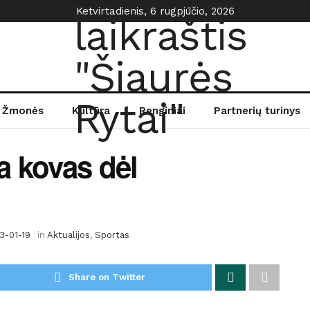
Ketvirtadienis, 6 rugpjūčio, 2026
Žmonės
Kultūra
Renginiai
Partnerių turinys
a kovas dėl
3-01-19
in
Aktualijos
,
Sportas
Share on Twitter