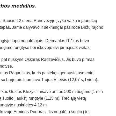
rabos medalius.
s. Sausio 12 dieną Panevėžyje įvyko vaikų ir jaunučių
 etapas. Jame dalyvavo ir sėkmingai pasirodė Biržų rajono
ungtyje tapo nugalėtojais. Deimantas Ričkus buvo
bėgimo rungtyse bei iškovojo dvi pirmąsias vietas.
 pat nuskynė Oskaras Radzevičius. Jis buvo pirmas
ungtyse.
rijus Ragauskas, kuris pasiekęs geriausią asmeninį
 barjerais triumfavo Trojus Vileišis (12,07 s, I vieta).
nkai. Gustas Klezys finišavo antras 500 m bėgime (1 min
šuolio į aukštį rungtyje (1,25 m). Trečiąją vietą
rungtyje nuskriejęs 4,12 m.
kovojo Erminas Dudoras. Jis nugalėjo šuolio į tolį