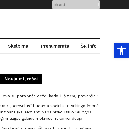
Open
Skelbimai
Prenumerata
ŠR info
Naujausi įrašai
Lova su patalynės dėže: kada ji iš tiesų praverčia?
UAB „Remvalus“ būdama socialiai atsakinga įmonė
ir finansiškai remianti Vabalninko Balio Sruogos
gimnazijos gabius mokinius, rekomenduoja:
Kaip lengvai pasiruošti svarbių sporto rungtynių