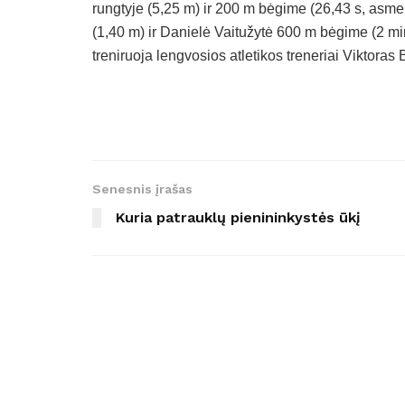
rungtyje (5,25 m) ir 200 m bėgime (26,43 s, asmeni
(1,40 m) ir Danielė Vaitužytė 600 m bėgime (2 min
treniruoja lengvosios atletikos treneriai Viktora
Senesnis įrašas
Kuria patrauklų pienininkystės ūkį