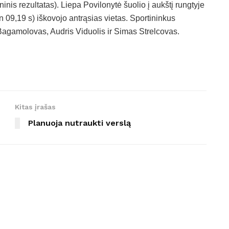
nis rezultatas). Liepa Povilonytė šuolio į aukštį rungtyje
 09,19 s) iškovojo antrąsias vietas. Sportininkus
s Bagamolovas, Audris Viduolis ir Simas Strelcovas.
Kitas įrašas
Planuoja nutraukti verslą