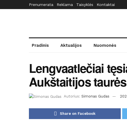
Prenumerata
Reklama
Taisyklės
Kontaktai
Pradinis
Aktualijos
Nuomonės
Lengvaatlečiai tęsi
Aukštaitijos taurės
Autorius:
Simonas Gudas
202
Share on Facebook