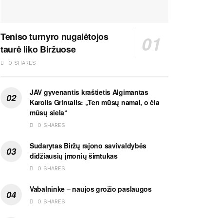
Teniso turnyro nugalėtojos
taurė liko Biržuose
0 SHARES
JAV gyvenantis kraštietis Algimantas
Karolis Grintalis: „Ten mūsų namai, o čia
mūsų siela“
0 SHARES
Sudarytas Biržų rajono savivaldybės
didžiausių įmonių šimtukas
0 SHARES
Vabalninke – naujos grožio paslaugos
0 SHARES