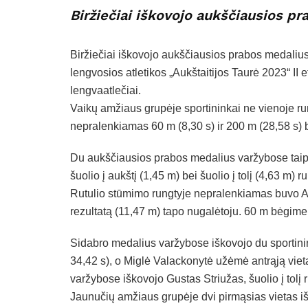
Biržiečiai iškovojo aukščiausios p
Biržiečiai iškovojo aukščiausios prabos medaliu
lengvosios atletikos „Aukštaitijos Taurė 2023“ II
lengvaatlečiai.
Vaikų amžiaus grupėje sportininkai ne vienoje r
nepralenkiamas 60 m (8,30 s) ir 200 m (28,58 s) 
Du aukščiausios prabos medalius varžybose taip
šuolio į aukštį (1,45 m) bei šuolio į tolį (4,63 m) r
Rutulio stūmimo rungtyje nepralenkiamas buvo A
rezultatą (11,47 m) tapo nugalėtoju. 60 m bėgime su
Sidabro medalius varžybose iškovojo du sportini
34,42 s), o Miglė Valackonytė užėmė antrąją vietą 
varžybose iškovojo Gustas Striužas, šuolio į tolį 
Jaunučių amžiaus grupėje dvi pirmąsias vietas iš