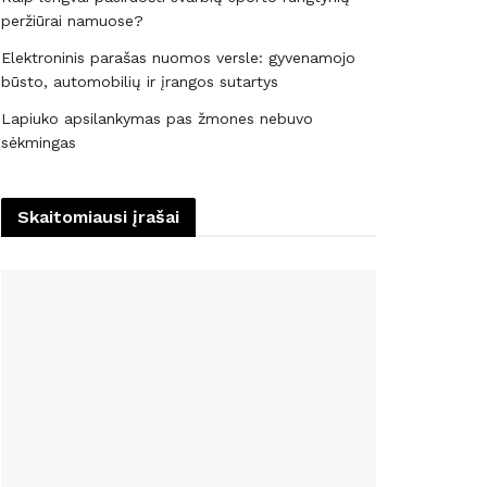
peržiūrai namuose?
Elektroninis parašas nuomos versle: gyvenamojo
būsto, automobilių ir įrangos sutartys
Lapiuko apsilankymas pas žmones nebuvo
sėkmingas
Skaitomiausi įrašai