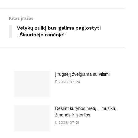
Kitas įrašas
Velykų zuikį bus galima paglostyti
„Šiaurinėje rančoje“
Į rugsėjį žvelgiama su viltimi
2026-07-24
Dešimt kūrybos metų – muzika,
žmonės ir istorijos
2026-07-21