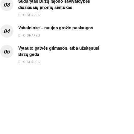
Sudarytas Biržų rajono savivaldybės
didžiausių įmonių šimtukas
0 SHARES
Vabalninke – naujos grožio paslaugos
0 SHARES
Vytauto gatvės grimasos, arba užsitęsusi
Biržų gėda
0 SHARES