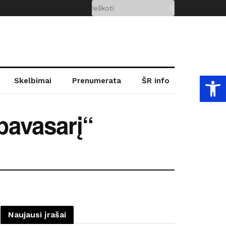
Open
Skelbimai
Prenumerata
ŠR info
 pavasarį“
Naujausi įrašai