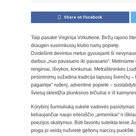
Share on Facebook
Taip pasakė Virginija Virkutienė, Biržų rajono li
draugėn susirinkusių klubo narių popietę.
Dvidešimt devintus metus gyvuojanti ši nevyriau
darbus „nuo pavasario iki pavasario“. Metiniame dar
renginiai, išvykos, konkursai. Metraštininkės L
prisiminimų sužadina tradicija tapusių švenčių –
pagairėje“ rudenį, adventinė popietė – sustabdyt
šviesą skleidžia plunksnos bičiuliai ir iš kaimynin
Kūrybinį šurmuliuką sukėlė vadovės pasiūlymas k
keliaujančiai naujo eilėraščio „armonikai“ ir iškla
poezijos skaitymus. Būti favoritu suteikta teisė J
proga jo veidą nušvietė geltonų narcizų puokštė, be