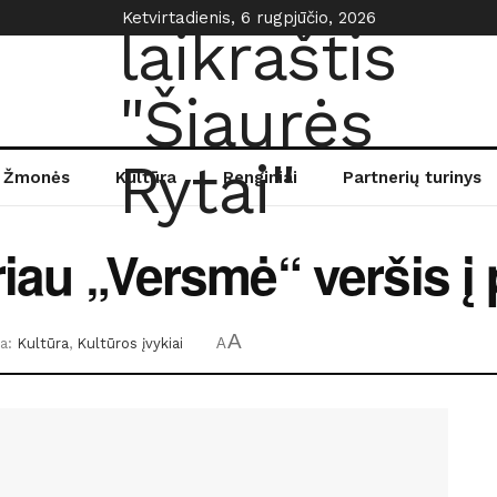
Ketvirtadienis, 6 rugpjūčio, 2026
Žmonės
Kultūra
Renginiai
Partnerių turinys
riau „Versmė“ veršis į
A
a:
Kultūra
,
Kultūros įvykiai
A