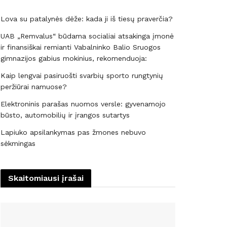
Lova su patalynės dėže: kada ji iš tiesų praverčia?
UAB „Remvalus“ būdama socialiai atsakinga įmonė
ir finansiškai remianti Vabalninko Balio Sruogos
gimnazijos gabius mokinius, rekomenduoja:
Kaip lengvai pasiruošti svarbių sporto rungtynių
peržiūrai namuose?
Elektroninis parašas nuomos versle: gyvenamojo
būsto, automobilių ir įrangos sutartys
Lapiuko apsilankymas pas žmones nebuvo
sėkmingas
Skaitomiausi įrašai