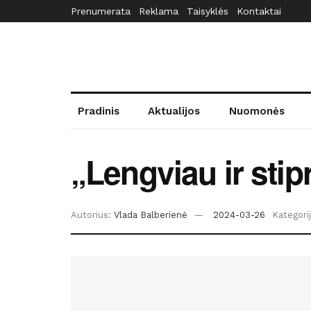
Prenumerata
Reklama
Taisyklės
Kontaktai
Pradinis
Aktualijos
Nuomonės
„Lengviau ir stip
Autorius:
Vlada Balberienė
2024-03-26
Kategorij