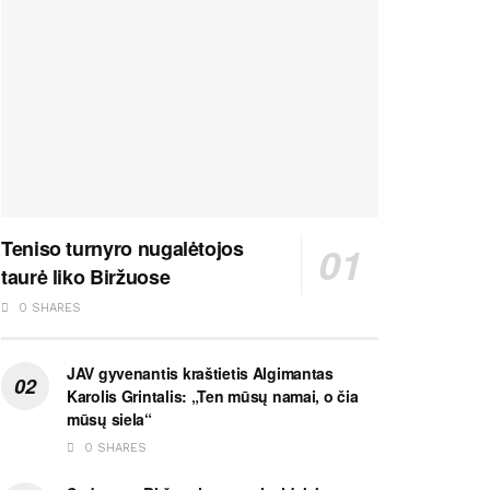
Teniso turnyro nugalėtojos
taurė liko Biržuose
0 SHARES
JAV gyvenantis kraštietis Algimantas
Karolis Grintalis: „Ten mūsų namai, o čia
mūsų siela“
0 SHARES