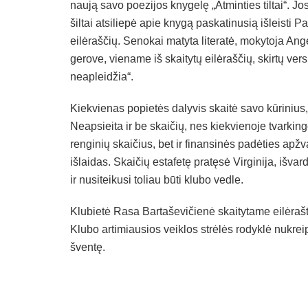
naują savo poezijos knygelę „Atminties tiltai“. 
šiltai atsiliepė apie knygą paskatinusią išleisti 
eilėraščių. Senokai matyta literatė, mokytoja An
gerove, viename iš skaitytų eilėraščių, skirtų ver
neapleidžia“.
Kiekvienas popietės dalyvis skaitė savo kūrinius, s
Neapsieita ir be skaičių, nes kiekvienoje tvarkingo
renginių skaičius, bet ir finansinės padėties ap
išlaidas. Skaičių estafetę pratęsė Virginija, išva
ir nusiteikusi toliau būti klubo vedle.
Klubietė Rasa Bartaševičienė skaitytame eilėraštyj
Klubo artimiausios veiklos strėlės rodyklė nukre
šventę.