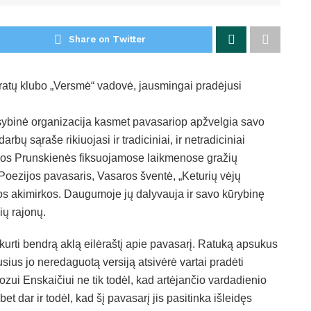
Share on Twitter
teratų klubo „Versmė“ vadovė, jausmingai pradėjusi
sybinė organizacija kasmet pavasariop apžvelgia savo
bų sąraše rikiuojasi ir tradiciniai, ir netradiciniai
iudos Prunskienės fiksuojamose laikmenose gražių
 Poezijos pavasaris, Vasaros šventė, „Keturių vėjų
os akimirkos. Daugumoje jų dalyvauja ir savo kūrybinę
ių rajonų.
urti bendrą aklą eilėraštį apie pavasarį. Ratuką apsukus
usius jo neredaguotą versiją atsivėrė vartai pradėti
uozui Enskaičiui ne tik todėl, kad artėjančio vardadienio
t dar ir todėl, kad šį pavasarį jis pasitinka išleidęs