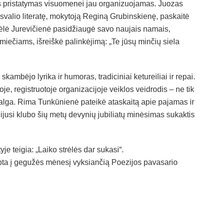
Jos pristatymas visuomenei jau organizuojamas. Juozas
Pasvalio literatę, mokytoją Reginą Grubinskienę, paskaitė
gėlė Jurevičienė pasidžiaugė savo naujais namais,
smiečiams, išreiškė palinkėjimą: „Te jūsų minčių siela
kambėjo lyrika ir humoras, tradiciniai ketureiliai ir repai.
je, registruotoje organizacijoje veiklos veidrodis – ne tik
žvalga. Rima Tunkūnienė pateikė ataskaitą apie pajamas ir
rdijusi klubo šių metų devynių jubiliatų minėsimas sukaktis
e teigia: „Laiko strėlės dar sukasi“.
ipta į gegužės mėnesį vyksiančią Poezijos pavasario