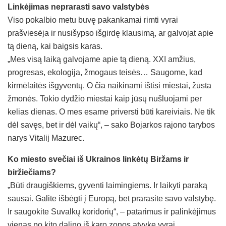
Linkėjimas neprarasti savo valstybės
Viso pokalbio metu buvę pakankamai rimti vyrai
prašviesėja ir nusišypso išgirdę klausimą, ar galvojat apie
tą dieną, kai baigsis karas.
„Mes visą laiką galvojame apie tą dieną. XXI amžius,
progresas, ekologija, žmogaus teisės… Saugome, kad
kirmėlaitės išgyventų. O čia naikinami ištisi miestai, žūsta
žmonės. Tokio dydžio miestai kaip jūsų nušluojami per
kelias dienas. O mes esame priversti būti kareiviais. Ne tik
dėl savęs, bet ir dėl vaikų“, – sako Bojarkos rajono tarybos
narys Vitalij Mazurec.
Ko miesto svečiai iš Ukrainos linkėtų Biržams ir
biržiečiams?
„Būti draugiškiems, gyventi laimingiems. Ir laikyti paraką
sausai. Galite išbėgti į Europą, bet prarasite savo valstybę.
Ir saugokite Suvalkų koridorių“, – patarimus ir palinkėjimus
vienas po kito dalino iš karo zonos atvykę vyrai.