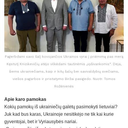
Pagerbdami savo šalį kovojančios Ukrainos vyrai į priėmimą pas merą
Kęstutį Knizikevičių atėjo vilkėdami tautinėmis „vyšivankomis“. Deja,
šiems ukrainiečiams, kaip ir kitų šalių bei savivaldybių svečiams,
viešos pagarbos ir pristatymo Biržai pasigedo. Nuotr. Tomos
Rožėnienės
Apie karo pamokas
Kokių pamokų iš ukrainiečių galėtų pasimokyti lietuviai?
Juk kad bus karas, Ukrainoje nesitikėjo ne tik kai kurie
gyventojai, bet ir Vyriausybės nariai.