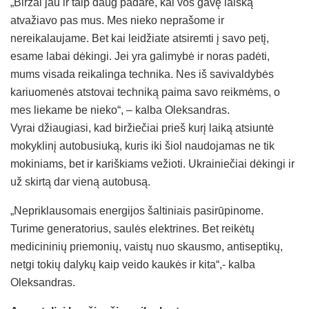
„Biržai jau ir taip daug padarė, kai vos gavę laišką
atvažiavo pas mus. Mes nieko neprašome ir
nereikalaujame. Bet kai leidžiate atsiremti į savo petį,
esame labai dėkingi. Jei yra galimybė ir noras padėti,
mums visada reikalinga technika. Nes iš savivaldybės
kariuomenės atstovai techniką paima savo reikmėms, o
mes liekame be nieko“, – kalba Oleksandras.
Vyrai džiaugiasi, kad biržiečiai prieš kurį laiką atsiuntė
mokyklinį autobusiuką, kuris iki šiol naudojamas ne tik
mokiniams, bet ir kariškiams vežioti. Ukrainiečiai dėkingi ir
už skirtą dar vieną autobusą.
„Nepriklausomais energijos šaltiniais pasirūpinome.
Turime generatorius, saulės elektrines. Bet reikėtų
medicininių priemonių, vaistų nuo skausmo, antiseptikų,
netgi tokių dalykų kaip veido kaukės ir kita“,- kalba
Oleksandras.