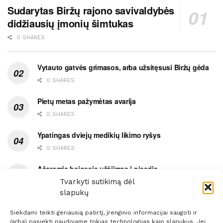
Sudarytas Biržų rajono savivaldybės
didžiausių įmonių šimtukas
0 SHARES
Vytauto gatvės grimasos, arba užsitęsusi Biržų gėda
0 SHARES
Pietų metas pažymėtas avarija
0 SHARES
Ypatingas dviejų medikių likimo ryšys
0 SHARES
Ašaromis baigęsis užėjimas į piceriją
Tvarkyti sutikimą dėl
0 SHARES
slapukų
Siekdami teikti geriausią patirtį, įrenginio informacijai saugoti ir
(arba) pasiekti naudojame tokias technologijas kaip slapukus. Jei