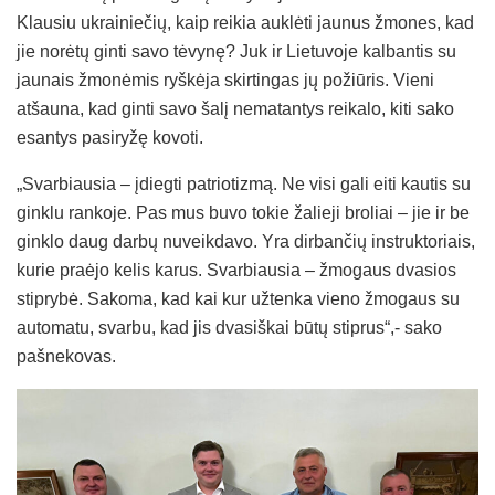
Klausiu ukrainiečių, kaip reikia auklėti jaunus žmones, kad
jie norėtų ginti savo tėvynę? Juk ir Lietuvoje kalbantis su
jaunais žmonėmis ryškėja skirtingas jų požiūris. Vieni
atšauna, kad ginti savo šalį nematantys reikalo, kiti sako
esantys pasiryžę kovoti.
„Svarbiausia – įdiegti patriotizmą. Ne visi gali eiti kautis su
ginklu rankoje. Pas mus buvo tokie žalieji broliai – jie ir be
ginklo daug darbų nuveikdavo. Yra dirbančių instruktoriais,
kurie praėjo kelis karus. Svarbiausia – žmogaus dvasios
stiprybė. Sakoma, kad kai kur užtenka vieno žmogaus su
automatu, svarbu, kad jis dvasiškai būtų stiprus“,- sako
pašnekovas.