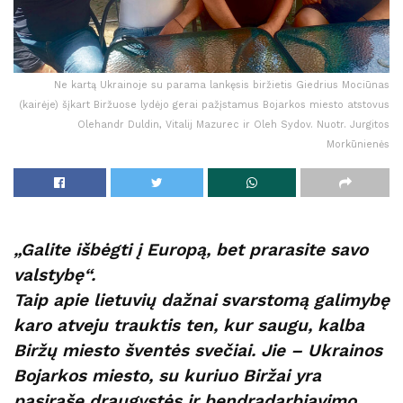
Ne kartą Ukrainoje su parama lankęsis biržietis Giedrius Mociūnas
(kairėje) šįkart Biržuose lydėjo gerai pažįstamus Bojarkos miesto atstovus
Olehandr Duldin, Vitalij Mazurec ir Oleh Sydov. Nuotr. Jurgitos
Morkūnienės
„Galite išbėgti į Europą, bet prarasite savo
valstybę“.
Taip apie lietuvių dažnai svarstomą galimybę
karo atveju trauktis ten, kur saugu, kalba
Biržų miesto šventės svečiai. Jie – Ukrainos
Bojarkos miesto, su kuriuo Biržai yra
pasirašę draugystės ir bendradarbiavimo