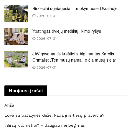
Biržiečiai ugniagesiai – mokymuose Ukrainoje
2026-07-31
Ypatingas dviejų medikių likimo ryšys
2026-07-31
JAV gyvenantis kraštietis Algimantas Karolis
Grintalis: „Ten mūsų namai, o čia mūsų siela“
2026-07-31
Naujausi įrašai
Afiša
Lova su patalynės dėže: kada ji iš tiesų praverčia?
„Biržų kilometrai“ – daugiau nei bėgimas