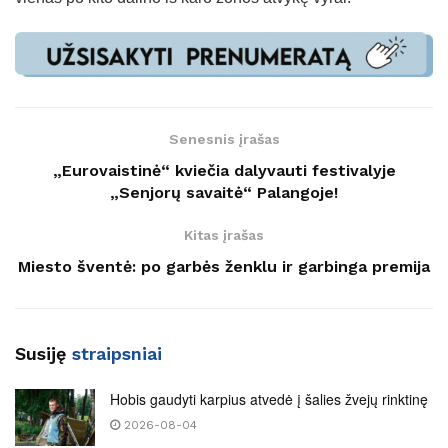
Senesnis įrašas
„Eurovaistinė“ kviečia dalyvauti festivalyje
„Senjorų savaitė“ Palangoje!
Kitas įrašas
Miesto šventė: po garbės ženklu ir garbinga premija
Susiję
straipsniai
Hobis gaudyti karpius atvedė į šalies žvejų rinktinę
2026-08-04