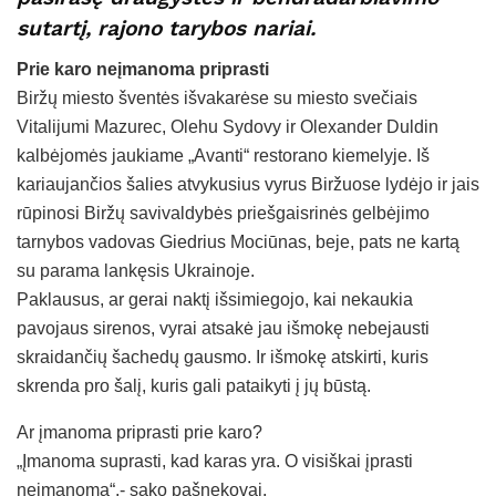
sutartį, rajono tarybos nariai.
Prie karo neįmanoma priprasti
Biržų miesto šventės išvakarėse su miesto svečiais
Vitalijumi Mazurec, Olehu Sydovy ir Olexander Duldin
kalbėjomės jaukiame „Avanti“ restorano kiemelyje. Iš
kariaujančios šalies atvykusius vyrus Biržuose lydėjo ir jais
rūpinosi Biržų savivaldybės priešgaisrinės gelbėjimo
tarnybos vadovas Giedrius Mociūnas, beje, pats ne kartą
su parama lankęsis Ukrainoje.
Paklausus, ar gerai naktį išsimiegojo, kai nekaukia
pavojaus sirenos, vyrai atsakė jau išmokę nebejausti
skraidančių šachedų gausmo. Ir išmokę atskirti, kuris
skrenda pro šalį, kuris gali pataikyti į jų būstą.
Ar įmanoma priprasti prie karo?
„Įmanoma suprasti, kad karas yra. O visiškai įprasti
neįmanoma“,- sako pašnekovai.