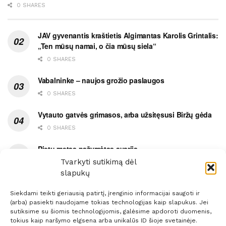
0 SHARES
JAV gyvenantis kraštietis Algimantas Karolis Grintalis:
„Ten mūsų namai, o čia mūsų siela“
0 SHARES
Vabalninke – naujos grožio paslaugos
0 SHARES
Vytauto gatvės grimasos, arba užsitęsusi Biržų gėda
0 SHARES
Pietų metas pažymėtas avarija
Tvarkyti sutikimą dėl
0 SHARES
slapukų
Siekdami teikti geriausią patirtį, įrenginio informacijai saugoti ir
(arba) pasiekti naudojame tokias technologijas kaip slapukus. Jei
sutiksime su šiomis technologijomis, galėsime apdoroti duomenis,
tokius kaip naršymo elgsena arba unikalūs ID šioje svetainėje.
Prenumerata
Reklama
Taisyklės
Kontaktai