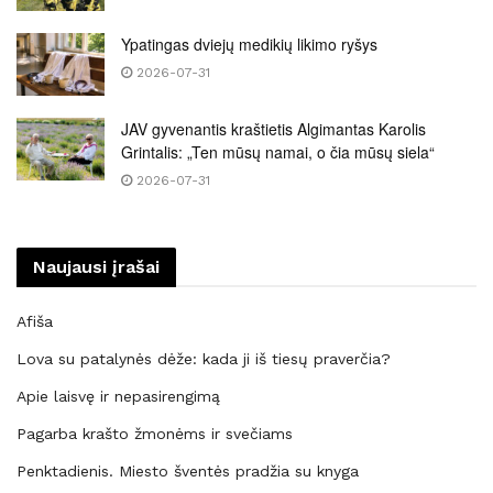
Ypatingas dviejų medikių likimo ryšys
2026-07-31
JAV gyvenantis kraštietis Algimantas Karolis
Grintalis: „Ten mūsų namai, o čia mūsų siela“
2026-07-31
Naujausi įrašai
Afiša
Lova su patalynės dėže: kada ji iš tiesų praverčia?
Apie laisvę ir nepasirengimą
Pagarba krašto žmonėms ir svečiams
Penktadienis. Miesto šventės pradžia su knyga