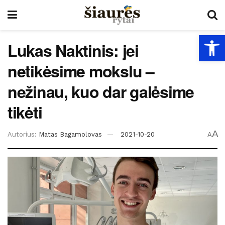
Open
Lukas Naktinis: jei
netikėsime mokslu –
nežinau, kuo dar galėsime
tikėti
A
Autorius:
Matas Bagamolovas
2021-10-20
A