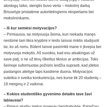
atostogų laiko, stengtis buvo verta – mokslinį darbą
Briuselyje pristatėme autoritetingiems ekspertams bei
mokslininkams.
– Iš kur semiesi motyvacijos?
– Pirmiausia, tai motyvuoja šeima, kuri niekada manęs
nestūmė tam tikra kryptimi ir leido laisvai rinktis studijuoti
tai, ko aš noriu. Būtent laisvė pasirinkti mane ir įkvepia bei
motyvuoja mokytis. Aš suvokiu, kad esu atsakingas už
save patį, o ne už tėvų iškeltus tikslus ar ambicijas. Toks
šeimoje suformuotas požiūris leidžia suprasti, kad įdėtos
pastangos ateityje taps kasdiene duona. Motyvacijos
suteikia ir sveika konkurencija, nes kurse tik 20 studentų –
18 merginų ir 2 vaikinai.
– Kokios studentiško gyvenimo detalės tave žavi
labiausiai?
– Pirmus studijų metus gyvenau bendrabutyje. Patarčiau