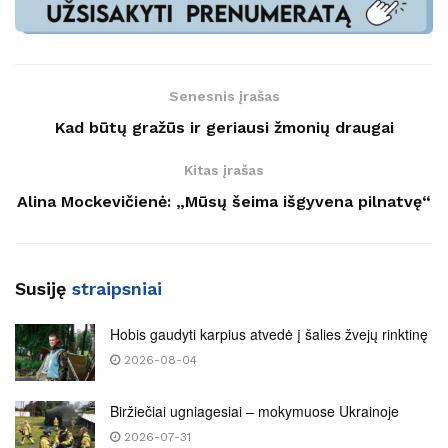
Senesnis įrašas
Kad būtų gražūs ir geriausi žmonių draugai
Kitas įrašas
Alina Mockevičienė: „Mūsų šeima išgyvena pilnatvę“
Susiję
straipsniai
Hobis gaudyti karpius atvedė į šalies žvejų rinktinę
2026-08-04
Biržiečiai ugniagesiai – mokymuose Ukrainoje
2026-07-31