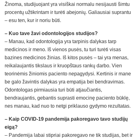
Žinoma, studijuojant yra visiškai normalu nesijausti šimtu
procentų užtikrintam ir turėti abejonių. Galiausiai suprantu
– esu ten, kur ir noriu būti.
– Kuo tave žavi odontologijos studijos?
– Manau, kad odontologija yra tarpinis dalykas tarp
medicinos ir meno. Iš vienos pusės, tu turi turėti visas
bazines medicinos žinias. Iš kitos pusės – tai yra menas,
reikalaujantis tikslaus ir kruopštaus rankų darbo. Vien
teorinėmis žiniomis paciento nepagydysi. Kertinis ir mane
be galo žavintis dalykas yra empatija bei bendravimas.
Odontologas pirmiausia turi būti atjaučiantis,
bendraujantis, gebantis suprasti emocinę paciento būklę,
nes manau, kad nuo to netgi priklauso gydymo rezultatas.
– Kaip COVID-19 pandemija pakoregavo tavo studijų
eigą?
– Pandemija labai stipriai pakoregavo ne tik studijas, bet ir