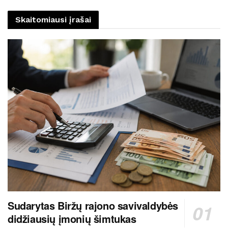
Skaitomiausi įrašai
Sudarytas Biržų rajono savivaldybės
didžiausių įmonių šimtukas