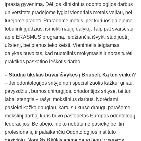
įprastą gyvenimą. Dėl jos klinikinius odontologijos darbus
universitete pradėjome lygiai vieneriais metais vėliau, nei
turėjome pradėti. Praradome metus, per kuriuos galėjome
tobulinti įgūdžius, išmokti naujų dalykų. Taip pat svarsčiau
apie ERASMUS programą, leidžiančią išvykti studijuoti į
užsienį, bet planus teko keisti. Vienintelis teigiamas
dalykas buvo tas, kad nuotolinis mokymasis ir noras turėti
praktikos paskatino ieškotis darbo.
– Studijų tikslais buvai išvykęs į Briuselį. Ką ten veikei?
– Jei odontologijos srityje nori specializuotis kažkur giliau,
pavyzdžiui, burnos chirurgijos, ortodontijos srityse, tai turi
labai stengtis – rašyti mokslinius darbus. Norėdami
pasiekti kažką daugiau, kartu su kurso draugu parašėme
mokslinį darbą, kuris buvo pastebėtas Europos odontologų
federacijos. Be abejo, nieko nebūtume pasiekę be itin
profesionalių ir palaikančių Odontologijos instituto
dėstytojų. Nors šis iššūkis atėmė daug jėgų ir vasaros