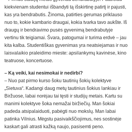
kiekvienam studentui išbandyti tą išskirtinę patirtį ir pajusti,
kas yra bendrabutis. Žinoma, patirties gerumas priklauso
nuo to, kokie kambario draugai, kokia tvarka tavo aukšte. Iš
draugų ir bendravimo pusės gyvenimą bendrabutyje
vertinu tik teigiamai. Švara, patogumai ir turima erdvė – jau
kita kalba. Studentiškas gyvenimas yra neatsiejamas ir nuo
laisvalaikio praleidimo mieste: apsilankymų kavinėse, kino
teatruose, koncertuose.
– Ką veiki, kai nesimokai ir nedirbi?
– Nuo pat pirmo kurso šoku tautinių šokių kolektyve
„Sietuva“. Kadangi daug metų tautinius šokius lankiau ir
Biržuose, labai norėjau tai tęsti ir studijų metais. Kartu su
manimi kolektyve šoka nemažai biržiečių. Man šokiai
padeda atsipalaiduoti, pabėgti nuo mokslų. Man labai
patinka Vilnius. Mėgstu pasivaikščiojimus, nes sostinėje
kaskart gali atrasti kažką naujo, pasisemti peno.