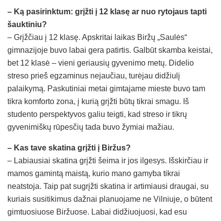
– Ką pasirinktum: grįžti į 12 klasę ar nuo rytojaus tapti
šauktiniu?
– Grįžčiau į 12 klasę. Apskritai laikas Biržų „Saulės“
gimnazijoje buvo labai gera patirtis. Galbūt skamba keistai,
bet 12 klasė – vieni geriausių gyvenimo metų. Didelio
streso prieš egzaminus nejaučiau, turėjau didžiulį
palaikymą. Paskutiniai metai gimtajame mieste buvo tam
tikra komforto zona, į kurią grįžti būtų tikrai smagu. Iš
studento perspektyvos galiu teigti, kad streso ir tikrų
gyvenimiškų rūpesčių tada buvo žymiai mažiau.
– Kas tave skatina grįžti į Biržus?
– Labiausiai skatina grįžti šeima ir jos ilgesys. Išskirčiau ir
mamos gamintą maistą, kurio mano gamyba tikrai
neatstoja. Taip pat sugrįžti skatina ir artimiausi draugai, su
kuriais susitikimus dažnai planuojame ne Vilniuje, o būtent
gimtuosiuose Biržuose. Labai didžiuojuosi, kad esu