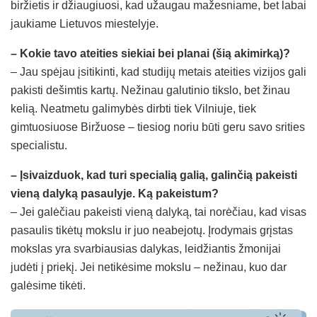
biržietis ir džiaugiuosi, kad užaugau mažesniame, bet labai
jaukiame Lietuvos miestelyje.
– Kokie tavo ateities siekiai bei planai (šią akimirką)?
– Jau spėjau įsitikinti, kad studijų metais ateities vizijos gali
pakisti dešimtis kartų. Nežinau galutinio tikslo, bet žinau
kelią. Neatmetu galimybės dirbti tiek Vilniuje, tiek
gimtuosiuose Biržuose – tiesiog noriu būti geru savo srities
specialistu.
– Įsivaizduok, kad turi specialią galią, galinčią pakeisti
vieną dalyką pasaulyje. Ką pakeistum?
– Jei galėčiau pakeisti vieną dalyką, tai norėčiau, kad visas
pasaulis tikėtų mokslu ir juo neabejotų. Įrodymais grįstas
mokslas yra svarbiausias dalykas, leidžiantis žmonijai
judėti į priekį. Jei netikėsime mokslu – nežinau, kuo dar
galėsime tikėti.