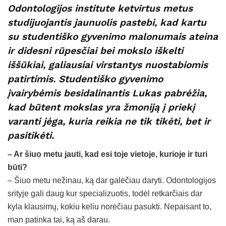
Odontologijos institute ketvirtus metus
studijuojantis jaunuolis pastebi, kad kartu
su studentiško gyvenimo malonumais ateina
ir didesni rūpesčiai bei mokslo iškelti
iššūkiai, galiausiai virstantys nuostabiomis
patirtimis. Studentiško gyvenimo
įvairybėmis besidalinantis Lukas pabrėžia,
kad būtent mokslas yra žmoniją į priekį
varanti jėga, kuria reikia ne tik tikėti, bet ir
pasitikėti.
– Ar šiuo metu jauti, kad esi toje vietoje, kurioje ir turi
būti?
– Šiuo metu nežinau, ką dar galėčiau daryti. Odontologijos
srityje gali daug kur specializuotis, todėl retkarčiais dar
kyla klausimų, kokiu keliu norėčiau pasukti. Nepaisant to,
man patinka tai, ką aš darau.