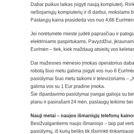
Dabar puikus laikas įsigyti naują kompiuterį. Rink
nešiojamųjų kompiuterių ir iš darbui, mokslams 
Pastarųjų kaina prasideda vos nuo 4,66 Eur/mėn
Jei norėtumėte mieste judėti paprasčiau ir patog
elektriniams paspirtukams. Pavyzdžiui, įkraunama
Eur/mėn – tiek, kiek maždaug atsieitų vos kelet
Dar mažesnes mėnesio įmokas operatorius dabar t
robotą šiuo metu galima įsigyti vos nuo 6 Eur/mėn,
pasiūlymai šiuo metu taikomi ir televizoriams – „
galima vos su 1 Eur pradine įmoka.
Šie išpardavimo pasiūlymai įrangai galioja su be
planu ir pasirašant 24 mėn. paslaugų teikimo bei
Nauji metai – naujos išmaniųjų telefonų kaino
Besižvalgantiems naujo išmaniojo – taip pat vert
pasiūlymų, iš kurių beliks tik išsirinkti tinkamiaus