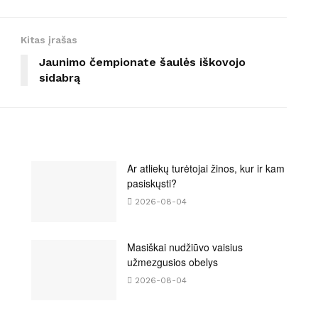
Kitas įrašas
Jaunimo čempionate šaulės iškovojo
sidabrą
Ar atliekų turėtojai žinos, kur ir kam
pasiskųsti?
2026-08-04
Masiškai nudžiūvo vaisius
užmezgusios obelys
2026-08-04