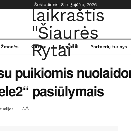
Šeštadienis, 8 rugpjūčio, 2026
Žmonės
Kultūra
Renginiai
Partnerių turinys
su puikiomis nuolaido
ele2“ pasiūlymais
A
tualijos
A