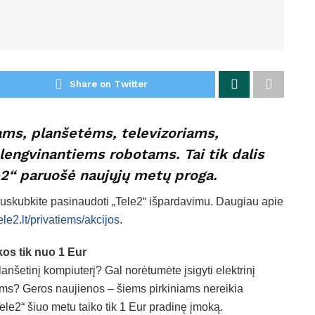
Share on Twitter
ms, planšetėms, televizoriams,
 lengvinantiems robotams. Tai tik dalis
le2“ paruošė naujųjų metų proga.
– suskubkite pasinaudoti „Tele2“ išpardavimu. Daugiau apie
tele2.lt/privatiems/akcijos
.
os tik nuo 1 Eur
lanšetinį kompiuterį? Gal norėtumėte įsigyti elektrinį
ams? Geros naujienos – šiems pirkiniams nereikia
ele2“ šiuo metu taiko tik 1 Eur pradinę įmoką.