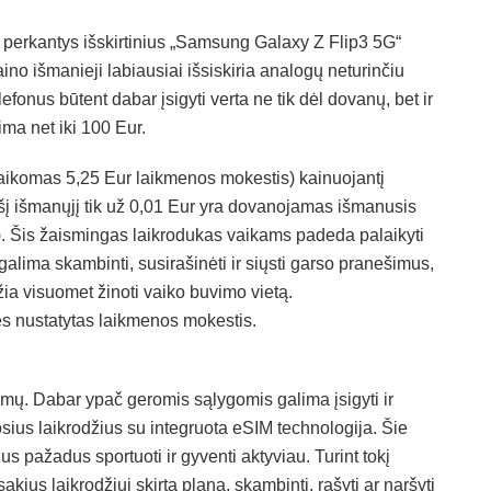
perkantys išskirtinius „Samsung Galaxy Z Flip3 5G“
aino išmanieji labiausiai išsiskiria analogų neturinčiu
efonus būtent dabar įsigyti verta ne tik dėl dovanų, bet ir
ma net iki 100 Eur.
taikomas 5,25 Eur laikmenos mokestis) kainuojantį
šį išmanųjį tik už 0,01 Eur yra dovanojamas išmanusis
). Šis žaismingas laikrodukas vaikams padeda palaikyti
 galima skambinti, susirašinėti ir siųsti garso pranešimus,
ia visuomet žinoti vaiko buvimo vietą.
ės nustatytas laikmenos mokestis.
ymų. Dabar ypač geromis sąlygomis galima įsigyti ir
us laikrodžius su integruota eSIM technologija. Šie
s pažadus sportuoti ir gyventi aktyviau. Turint tokį
kius laikrodžiui skirtą planą, skambinti, rašyti ar naršyti