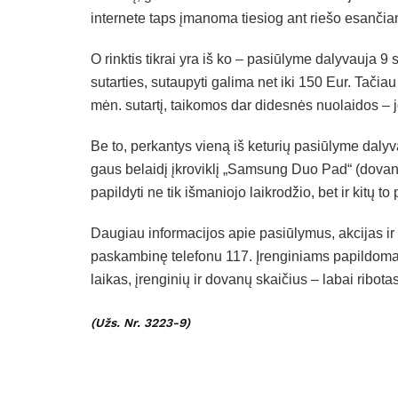
internete taps įmanoma tiesiog ant riešo esanči
O rinktis tikrai yra iš ko – pasiūlyme dalyvauja 9 
sutarties, sutaupyti galima net iki 150 Eur. Tačiau
mėn. sutartį, taikomos dar didesnės nuolaidos – jo
Be to, perkantys vieną iš keturių pasiūlyme daly
gaus belaidį įkroviklį „Samsung Duo Pad“ (dovanos
papildyti ne tik išmaniojo laikrodžio, bet ir kitų to
Daugiau informacijos apie pasiūlymus, akcijas i
paskambinę telefonu 117. Įrenginiams papildoma
laikas, įrenginių ir dovanų skaičius – labai ribotas
(Užs. Nr. 3223-9)