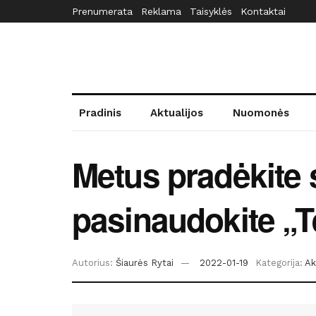
Prenumerata
Reklama
Taisyklės
Kontaktai
Pradinis
Aktualijos
Nuomonės
Metus pradėkite 
pasinaudokite „T
Autorius:
Šiaurės Rytai
2022-01-19
Kategorija:
Ak