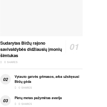
Sudarytas Biržų rajono
savivaldybės didžiausių įmonių
šimtukas
0 SHARES
Vytauto gatvės grimasos, arba užsitęsusi
Biržų gėda
0 SHARES
Pietų metas pažymėtas avarija
0 SHARES