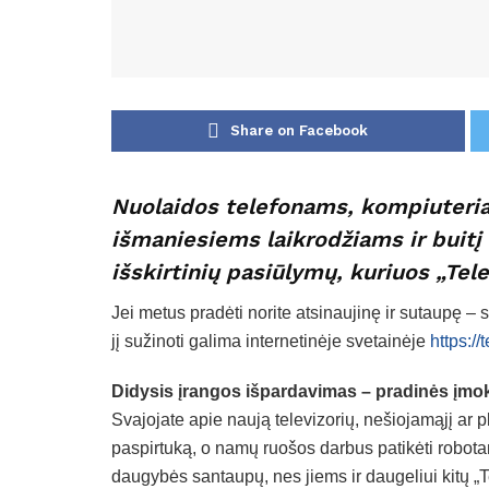
Share on Facebook
Nuolaidos telefonams, kompiuteria
išmaniesiems laikrodžiams ir buitį
išskirtinių pasiūlymų, kuriuos „Te
Jei metus pradėti norite atsinaujinę ir sutaupę 
jį sužinoti galima internetinėje svetainėje
https://
Didysis įrangos išpardavimas – pradinės įmok
Svajojate apie naują televizorių, nešiojamąjį ar p
paspirtuką, o namų ruošos darbus patikėti robot
daugybės santaupų, nes jiems ir daugeliui kitų „T