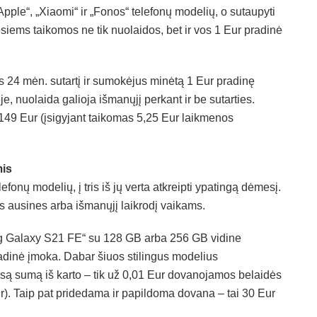
pple“, „Xiaomi“ ir „Fonos“ telefonų modelių, o sutaupyti
esiems taikomos ne tik nuolaidos, bet ir vos 1 Eur pradinė
 24 mėn. sutartį ir sumokėjus minėtą 1 Eur pradinę
e, nuolaida galioja išmanųjį perkant ir be sutarties.
 149 Eur (įsigyjant taikomas 5,25 Eur laikmenos
mis
fonų modelių, į tris iš jų verta atkreipti ypatingą dėmesį.
es ausines arba išmanųjį laikrodį vaikams.
ng Galaxy S21 FE“ su 128 GB arba 256 GB vidine
radinė įmoka. Dabar šiuos stilingus modelius
visą sumą iš karto – tik už 0,01 Eur dovanojamos belaidės
). Taip pat pridedama ir papildoma dovana – tai 30 Eur