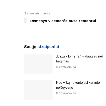
Senesnis įrašas
Dėmesys vicemerės buto remontui
Susiję
straipsniai
„Biržų kilometrai“ – daugiau nei
bėgimas
2026-08-04
Nuo vilkų nukentėjusi karvutė
neišgyveno
2026-08-04