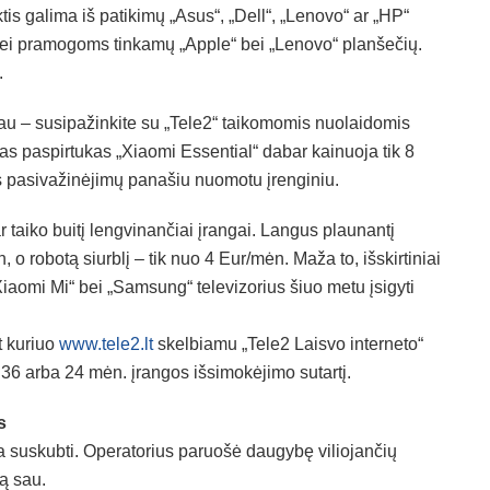
tis galima iš patikimų „Asus“, „Dell“, „Lenovo“ ar „HP“
bei pramogoms tinkamų „Apple“ bei „Lenovo“ planšečių.
.
iau – susipažinkite su „Tele2“ taikomomis nuolaidomis
s paspirtukas „Xiaomi Essential“ dabar kainuoja tik 8
as pasivažinėjimų panašiu nuomotu įrenginiu.
aiko buitį lengvinančiai įrangai. Langus plaunantį
 o robotą siurblį – tik nuo 4 Eur/mėn. Maža to, išskirtiniai
Xiaomi Mi“ bei „Samsung“ televizorius šiuo metu įsigyti
t kuriuo
www.tele2.lt
skelbiamu „Tele2 Laisvo interneto“
 36 arba 24 mėn. įrangos išsimokėjimo sutartį.
s
a suskubti. Operatorius paruošė daugybę viliojančių
ią sau.