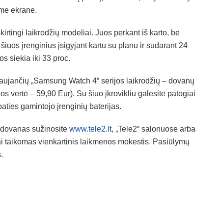
ame ekrane.
skirtingi laikrodžių modeliai. Juos perkant iš karto, be
 šiuos įrenginius įsigyjant kartu su planu ir sudarant 24
s siekia iki 33 proc.
vaujančių „Samsung Watch 4“ serijos laikrodžių – dovanų
 vertė – 59,90 Eur). Su šiuo įkrovikliu galėsite patogiai
 paties gamintojo įrenginių baterijas.
r dovanas sužinosite
www.tele2.lt
, „Tele2“ salonuose arba
i taikomas vienkartinis laikmenos mokestis. Pasiūlymų
.