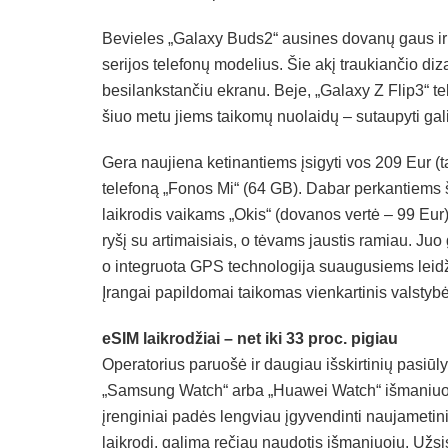
Bevieles „Galaxy Buds2“ ausines dovanų gaus ir 
serijos telefonų modelius. Šie akį traukiančio diz
besilankstančiu ekranu. Beje, „Galaxy Z Flip3“ tel
šiuo metu jiems taikomų nuolaidų – sutaupyti gali
Gera naujiena ketinantiems įsigyti vos 209 Eur (
telefoną „Fonos Mi“ (64 GB). Dabar perkantiems 
laikrodis vaikams „Okis“ (dovanos vertė – 99 Eur
ryšį su artimaisiais, o tėvams jaustis ramiau. Juo
o integruota GPS technologija suaugusiems leidž
Įrangai papildomai taikomas vienkartinis valstyb
eSIM laikrodžiai – net iki 33 proc. pigiau
Operatorius paruošė ir daugiau išskirtinių pasiūl
„Samsung Watch“ arba „Huawei Watch“ išmaniuosi
įrenginiai padės lengviau įgyvendinti naujametiniu
laikrodį, galima rečiau naudotis išmaniuoju. Užsisa