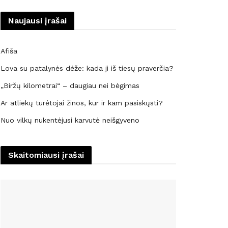
Naujausi įrašai
Afiša
Lova su patalynės dėže: kada ji iš tiesų praverčia?
„Biržų kilometrai“ – daugiau nei bėgimas
Ar atliekų turėtojai žinos, kur ir kam pasiskųsti?
Nuo vilkų nukentėjusi karvutė neišgyveno
Skaitomiausi įrašai