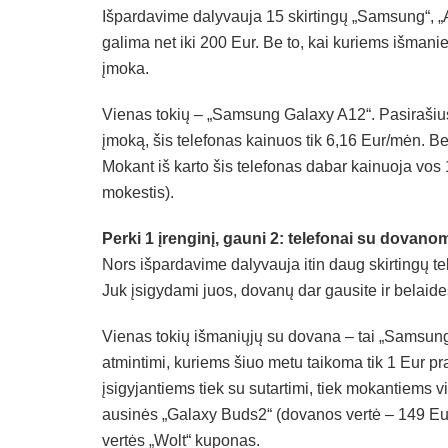
Išpardavime dalyvauja 15 skirtingų „Samsung“, „A
galima net iki 200 Eur. Be to, kai kuriems išmani
įmoka.
Vienas tokių – „Samsung Galaxy A12“. Pasirašius
įmoką, šis telefonas kainuos tik 6,16 Eur/mėn. Bej
Mokant iš karto šis telefonas dabar kainuoja vos
mokestis).
Perki 1 įrenginį, gauni 2: telefonai su dovano
Nors išpardavime dalyvauja itin daug skirtingų tele
Juk įsigydami juos, dovanų dar gausite ir belaid
Vienas tokių išmaniųjų su dovana – tai „Samsu
atmintimi, kuriems šiuo metu taikoma tik 1 Eur p
įsigyjantiems tiek su sutartimi, tiek mokantiems 
ausinės „Galaxy Buds2“ (dovanos vertė – 149 Eur
vertės „Wolt“ kuponas.