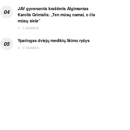
JAV gyvenantis kraštietis Algimantas
Karolis Grintalis: „Ten mūsų namai, o čia
mūsų siela“
0 SHARES
Ypatingas dviejų medikių likimo ryšys
0 SHARES