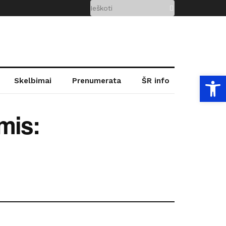
Open
Skelbimai
Prenumerata
ŠR info
mis: