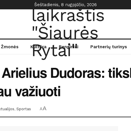
Šeštadienis, 8 rugpjūčio, 2026
Žmonės
Kultūra
Renginiai
Partnerių turinys
Arielius Dudoras: tiks
iau važiuoti
A
tualijos
,
Sportas
A