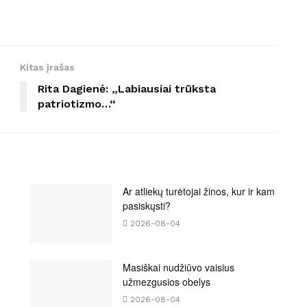
Kitas įrašas
Rita Dagienė: „Labiausiai trūksta
patriotizmo…“
Ar atliekų turėtojai žinos, kur ir kam
pasiskųsti?
2026-08-04
Masiškai nudžiūvo vaisius
užmezgusios obelys
2026-08-04