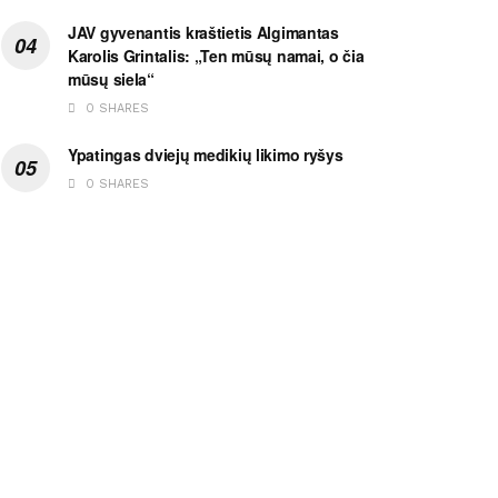
JAV gyvenantis kraštietis Algimantas
Karolis Grintalis: „Ten mūsų namai, o čia
mūsų siela“
0 SHARES
Ypatingas dviejų medikių likimo ryšys
0 SHARES