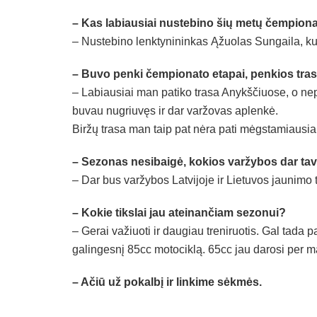
– Kas labiausiai nustebino šių metų čempion
– Nustebino lenktynininkas Ąžuolas Sungaila, ku
– Buvo penki čempionato etapai, penkios trasos
– Labiausiai man patiko trasa Anykščiuose, o nep
buvau nugriuvęs ir dar varžovas aplenkė.
Biržų trasa man taip pat nėra pati mėgstamiausia
– Sezonas nesibaigė, kokios varžybos dar tav
– Dar bus varžybos Latvijoje ir Lietuvos jaunimo 
– Kokie tikslai jau ateinančiam sezonui?
– Gerai važiuoti ir daugiau treniruotis. Gal tada p
galingesnį 85cc motociklą. 65cc jau darosi per m
– Ačiū už pokalbį ir linkime sėkmės.