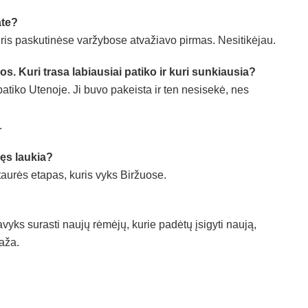
ate?
ris paskutinėse varžybose atvažiavo pirmas. Nesitikėjau.
. Kuri trasa labiausiai patiko ir kuri sunkiausia?
atiko Utenoje. Ji buvo pakeista ir ten nesisekė, nes
.
ęs laukia?
taurės etapas, kuris vyks Biržuose.
avyks surasti naujų rėmėjų, kurie padėtų įsigyti naują,
aža.