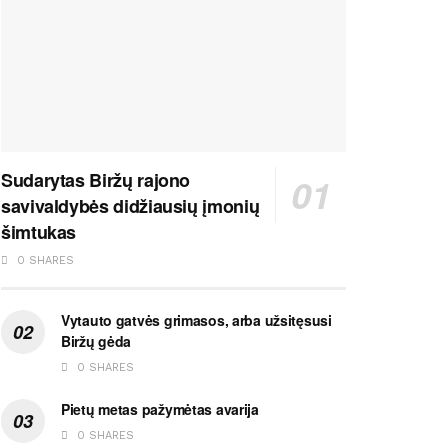
Sudarytas Biržų rajono
savivaldybės didžiausių įmonių
šimtukas
0 SHARES
Vytauto gatvės grimasos, arba užsitęsusi
Biržų gėda
0 SHARES
Pietų metas pažymėtas avarija
0 SHARES