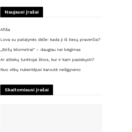
Naujausi įrašai
Afiša
Lova su patalynės dėže: kada ji iš tiesų praverčia?
„Biržų kilometrai“ – daugiau nei bėgimas
Ar atliekų turėtojai žinos, kur ir kam pasiskųsti?
Nuo vilkų nukentėjusi karvutė neišgyveno
Skaitomiausi įrašai