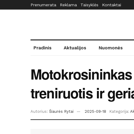
Prenumerata
Reklama
Taisyklės
Kontaktai
Pradinis
Aktualijos
Nuomonės
Motokrosininkas 
treniruotis ir ger
Autorius:
Šiaurės Rytai
2025-09-18
Kategorija:
Ak