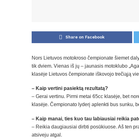
Share on Facebook
Nors Lietuvos motokroso čempionate šiemet dalyva
tik dviem. Vienas iš jų – jaunasis motoklubo „Aga
klasėje Lietuvos čempionate iškovojo trečiąją vie
– Kaip vertini pasiektą rezultatą?
– Gerai vertinu. Pirmi metai 65cc klasėje, bet nor
klasėje. Čempionato lyderį aplenkti bus sunku, b
– Kaip manai, ties kuo tau labiausiai reikia pa
– Reikia daugiausiai dirbti posūkiuose. Aš ten p
atsiveju atgal.