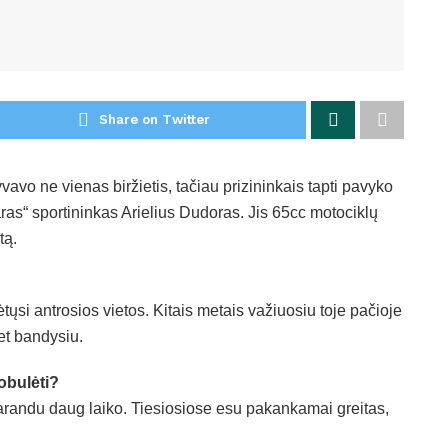
Share on Twitter
vo ne vienas biržietis, tačiau prizininkais tapti pavyko
ras“ sportininkas Arielius Dudoras. Jis 65cc motociklų
tą.
ėtųsi antrosios vietos. Kitais metais važiuosiu toje pačioje
et bandysiu.
tobulėti?
rarandu daug laiko. Tiesiosiose esu pakankamai greitas,