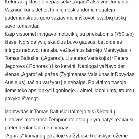
Keturračių klasėje nepasisekė „Agaro“ atstovui Domantui
Vazniui, kuris dėl techninių nesklandumų negalėjo
pademonstruoti gero važiavimo ir iškovoti svarbių taškų
savo komandai.
Kaip visuomet intrigavo motociklų su priekabomis (750 s/p)
klasė. Nors dalyvių skaičius buvo gausus, bet didelės
intrigos nebuvo, nes abu važiavimus laimėjo Mantvydas ir
Tomas Baltušiai („Agaras“). Liutauras Variakojis ir Peters
Jegorovs („Ponoras“) liko ketvirti. Neblogai važiavo dar
vienas „Agaro“ ekipažas (Žygimantas Vaisiūnas ir Dovydas
Ausiejus), tačiau varžybų jie nebaigė. Po virtimo trasoje
jiems teko apsilankyti ligoninėje. Laimei, labai rimtų traumų
pavyko išvengti.
Mantvydas ir Tomas Baltušiai laimėjo tris iš keturių
Lietuvos motokroso čempionato etapų ir yra patys realiausi
pretendentai tapti čempionais.
„Agaras“ komandų įskaitoje varžybose Rokiškyje užėmė