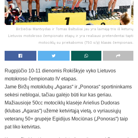
Biržiečiai Mantvydas ir Tomas Baltušiai jau yra laimėję tris iš keturių
Lietuvos motokroso čempionato etapų ir yra realiausi pretendentai tapti
motociklų su priekabomis (750 s/p) klasės čempionais.
Rugpjūčio 10-11 dienomis Rokiškyje vyko Lietuvos
motokroso čempionato IV etapas.
Jame Biržų motoklubų „Agaras“ ir „Ponoras“ sportininkams
sekėsi neblogai, tačiau galėjo būti kur kas geriau.
Mažiausioje 50cc motociklų klasėje Arielius Dudoras
(klubas „Agaras“) užėmė ketvirtąją vietą, o vyriausiųjų
veteranų 50+ grupėje Egidijus Mociūnas („Ponoras“) taip
pat liko ketvirtas.