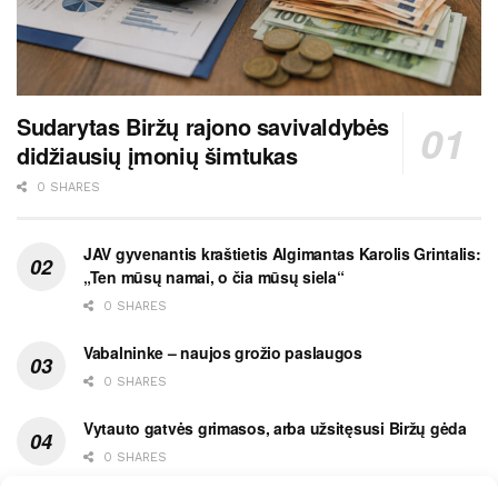
Sudarytas Biržų rajono savivaldybės
didžiausių įmonių šimtukas
0 SHARES
JAV gyvenantis kraštietis Algimantas Karolis Grintalis:
„Ten mūsų namai, o čia mūsų siela“
0 SHARES
Vabalninke – naujos grožio paslaugos
0 SHARES
Vytauto gatvės grimasos, arba užsitęsusi Biržų gėda
0 SHARES