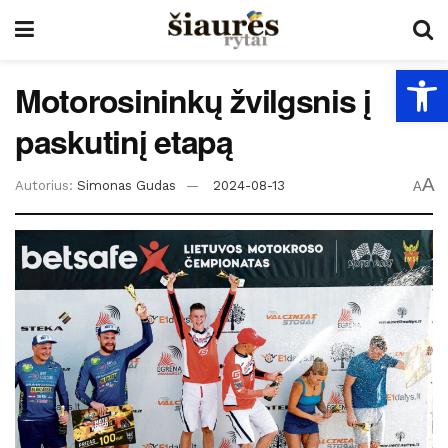
Open
Motorosininkų žvilgsnis į
paskutinį etapą
A
Autorius:
Simonas Gudas
2024-08-13
A