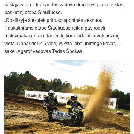
šeštąją vietą ir komandos vadovo dėmesys jau sutelktas į
paskutinį etapą Šiauliuose.
„Rokiškyje šiek tiek pritrūko sportinės sėkmės.
Paskutiniame etape Šiauliuose reikia pasirodyti
maksimaliai gerai ir tai leistų komandai iškovoti prizinę
vietą. Dabar dėl 2-5 vietų vyksta labai įnirtinga kova“, –
sakė „Agaro“ vadovas Tadas Špokas.