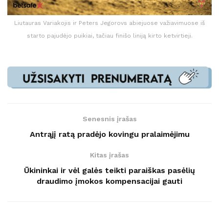
Liutauras Variakojis ir Peters Jegorovs abiejuose važiavimuose iš
starto pajudėjo puikiai, tačiau finišo liniją kirto ketvirtieji.
Senesnis įrašas
Antrąjį ratą pradėjo kovingu pralaimėjimu
Kitas įrašas
Ūkininkai ir vėl galės teikti paraiškas pasėlių
draudimo įmokos kompensacijai gauti