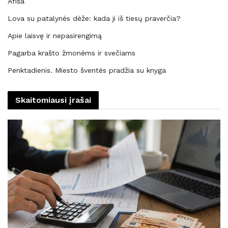
Afiša
Lova su patalynės dėže: kada ji iš tiesų praverčia?
Apie laisvę ir nepasirengimą
Pagarba krašto žmonėms ir svečiams
Penktadienis. Miesto šventės pradžia su knyga
Skaitomiausi įrašai