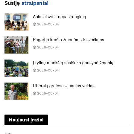
Susiję
straipsniai
Apie laisvę ir nepasirengimą
2026-08-04
Pagarba krašto žmonėms ir svečiams
2026-08-04
Į rytinę mankštą susirinko gausybė žmonių
2026-08-04
Liberalų gretose – naujas veidas
2026-08-04
Naujausi įrašai