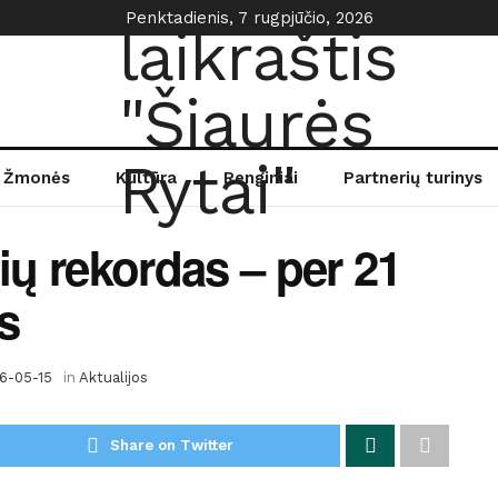
Penktadienis, 7 rugpjūčio, 2026
Žmonės
Kultūra
Renginiai
Partnerių turinys
ių rekordas – per 21
s
6-05-15
in
Aktualijos
Share on Twitter