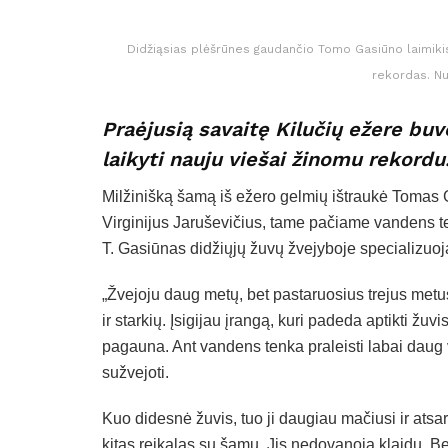
Didžiąsias plėšrūnes gaudančio Tomo Gasiūno laimikis 
rekordas. N
Praėjusią savaitę Kilučių ežere buv
laikyti nauju viešai žinomu rekordu
Milžinišką šamą iš ežero gelmių ištraukė Tomas G
Virginijus Jaruševičius, tame pačiame vandens t
T. Gasiūnas didžiųjų žuvų žvejyboje specializuoja
„Žvejoju daug metų, bet pastaruosius trejus metus
ir starkių. Įsigijau įrangą, kuri padeda aptikti žuvi
pagauna. Ant vandens tenka praleisti labai daug va
sužvejoti.
Kuo didesnė žuvis, tuo ji daugiau mačiusi ir atsar
kitas reikalas su šamu. Jis nedovanoja klaidų. Be