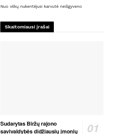
Nuo vilkų nukentėjusi karvutė neišgyveno
Skaitomiausi įrašai
Sudarytas Biržų rajono
savivaldybės didžiausių įmonių