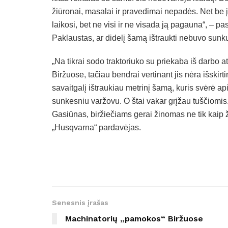
žiūronai, masalai ir pravedimai nepadės. Net be 
laikosi, bet ne visi ir ne visada ją pagauna“, – p
Paklaustas, ar didelį šamą ištraukti nebuvo sunku ir
„Na tikrai sodo traktoriuko su priekaba iš darbo a
Biržuose, tačiau bendrai vertinant jis nėra išskirt
savaitgalį ištraukiau metrinį šamą, kuris svėrė ap
sunkesniu varžovu. O štai vakar grįžau tuščiomis. T
Gasiūnas, biržiečiams gerai žinomas ne tik kaip 
„Husqvarna“ pardavėjas.
Senesnis įrašas
Machinatorių „pamokos“ Biržuose