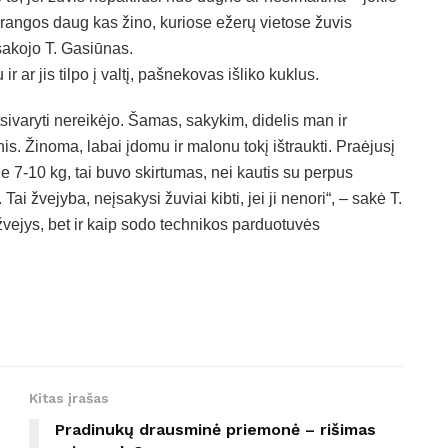
įrangos daug kas žino, kuriose ežerų vietose žuvis
asakojo T. Gasiūnas.
 ar jis tilpo į valtį, pašnekovas išliko kuklus.
tsivaryti nereikėjo. Šamas, sakykim, didelis man ir
inis. Žinoma, labai įdomu ir malonu tokį ištraukti. Praėjusį
ie 7-10 kg, tai buvo skirtumas, nei kautis su perpus
ai žvejyba, neįsakysi žuviai kibti, jei ji nenori“, – sakė T.
žvejys, bet ir kaip sodo technikos parduotuvės
Kitas įrašas
Pradinukų drausminė priemonė – rišimas