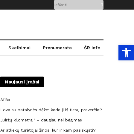
Open
Skelbimai
Prenumerata
ŠR info
Naujausi įrašai
Afiša
Lova su patalynės dėže: kada ji iš tiesų praverčia?
„Biržų kilometrai“ – daugiau nei bėgimas
Ar atliekų turėtojai žinos, kur ir kam pasiskųsti?