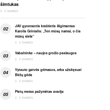
šimtukas
0 SHARES
JAV gyvenantis kraštietis Algimantas
Karolis Grintalis: „Ten mūsų namai, o čia
mūsų siela“
0 SHARES
Vabalninke – naujos grožio paslaugos
0 SHARES
Vytauto gatvės grimasos, arba užsitęsusi
Biržų gėda
0 SHARES
Pietų metas pažymėtas avarija
0 SHARES