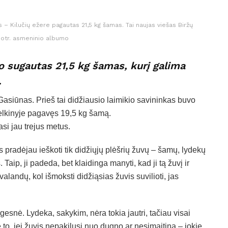
– Kilučių ežere pagautas 21,5 kg šamas. Tai naujas viešas Biržų
uotr. asmeninio albumo
o sugautas 21,5 kg šamas, kurį galima
.
asiūnas. Prieš tai didžiausio laimikio savininkas buvo
elkinyje pagavęs 19,5 kg šamą.
si jau trejus metus.
 pradėjau ieškoti tik didžiųjų plėšrių žuvų – šamų, lydekų
s. Taip, ji padeda, bet klaidinga manyti, kad ji tą žuvį ir
landų, kol išmoksti didžiąsias žuvis suvilioti, jas
gesnė. Lydeka, sakykim, nėra tokia jautri, tačiau visai
 to, jei žuvis nepakilusi nuo dugno ar nesimaitina – jokie