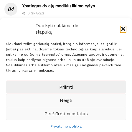
Ypatingas dviejų medikių likimo ryšys
0 SHARES
Ašaromis baigęsis užėjimas į piceriją
Tvarkyti sutikimą dėl
slapukų
0 SHARES
Siekdami teikti geriausią patirtį, įrenginio informacijai saugoti ir
(arba) pasiekti naudojame tokias technologijas kaip slapukus. Jei
sutiksime su šiomis technologijomis, galėsime apdoroti duomenis,
tokius kaip naršymo elgsena arba unikalūs ID šioje svetainėje.
Nesutikimas arba sutikimo atšaukimas gali neigiamai paveikti tam
Prenumerata
Reklama
Taisyklės
Kontaktai
tikras funkcijas ir funkcijas.
Sprendimas:
ITBrolis
Priimti
Neigti
© 2021 Visos teisės saugomos
Siaure.lt
Peržiūrėti nuostatas
Privatumo politka