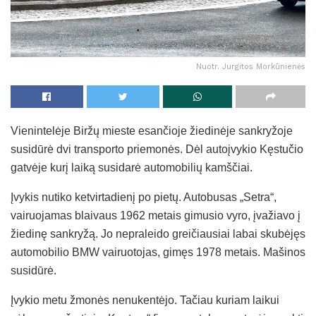
Nuotr. Jurgitos Morkūnienės
Vienintelėje Biržų mieste esančioje žiedinėje sankryžoje
susidūrė dvi transporto priemonės. Dėl autoįvykio Kęstučio
gatvėje kurį laiką susidarė automobilių kamščiai.
Įvykis nutiko ketvirtadienį po pietų. Autobusas „Setra“,
vairuojamas blaivaus 1962 metais gimusio vyro, įvažiavo į
žiedinę sankryžą. Jo nepraleido greičiausiai labai skubėjęs
automobilio BMW vairuotojas, gimęs 1978 metais. Mašinos
susidūrė.
Įvykio metu žmonės nenukentėjo. Tačiau kuriam laikui