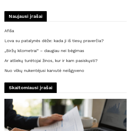
Naujausi įrašai
Afiša
Lova su patalynės dėže: kada ji iš tiesų praverčia?
„Biržų kilometrai“ – daugiau nei bėgimas
Ar atliekų turėtojai žinos, kur ir kam pasiskųsti?
Nuo vilkų nukentėjusi karvutė neišgyveno
Skaitomiausi įrašai