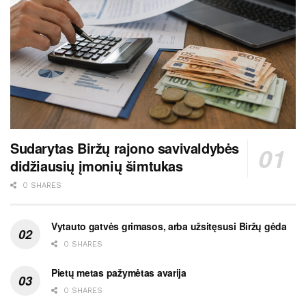
Sudarytas Biržų rajono savivaldybės
didžiausių įmonių šimtukas
0 SHARES
Vytauto gatvės grimasos, arba užsitęsusi Biržų gėda
0 SHARES
Pietų metas pažymėtas avarija
0 SHARES