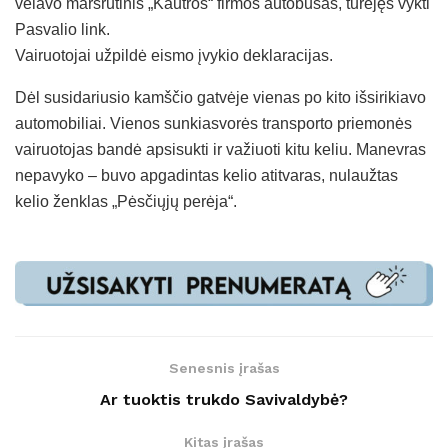
vėlavo maršrutinis „Kautros“ firmos autobusas, turėjęs vykti
Pasvalio link.
Vairuotojai užpildė eismo įvykio deklaracijas.
Dėl susidariusio kamščio gatvėje vienas po kito išsirikiavo
automobiliai. Vienos sunkiasvorės transporto priemonės
vairuotojas bandė apsisukti ir važiuoti kitu keliu. Manevras
nepavyko – buvo apgadintas kelio atitvaras, nulaužtas
kelio ženklas „Pėsčiųjų perėja“.
Senesnis įrašas
Ar tuoktis trukdo Savivaldybė?
Kitas įrašas