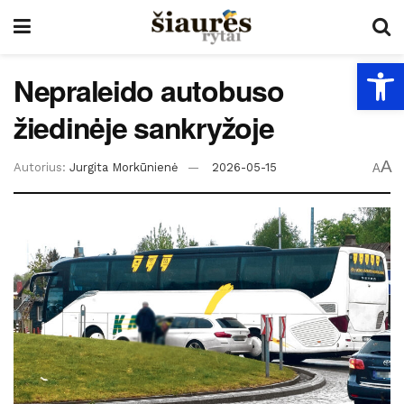
Open
Nepraleido autobuso
žiedinėje sankryžoje
A
Autorius:
Jurgita Morkūnienė
2026-05-15
A