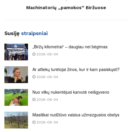
Machinatorių „pamokos“ Biržuose
Susiję
straipsniai
„Biržų kilometrai“ – daugiau nei bėgimas
2026-08-04
Ar atliekų turėtojai žinos, kur ir kam pasiskųsti?
2026-08-04
Nuo vilkų nukentėjusi karvutė neišgyveno
2026-08-04
Masiškai nudžiūvo vaisius užmezgusios obelys
2026-08-04