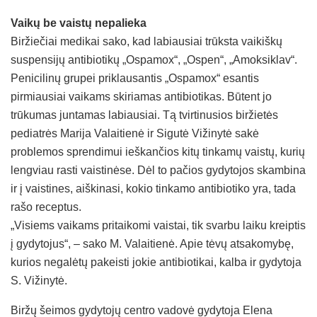
Vaikų be vaistų nepalieka
Biržiečiai medikai sako, kad labiausiai trūksta vaikiškų
suspensijų antibiotikų „Ospamox“, „Ospen“, „Amoksiklav“.
Penicilinų grupei priklausantis „Ospamox“ esantis
pirmiausiai vaikams skiriamas antibiotikas. Būtent jo
trūkumas juntamas labiausiai. Tą tvirtinusios biržietės
pediatrės Marija Valaitienė ir Sigutė Vižinytė sakė
problemos sprendimui ieškančios kitų tinkamų vaistų, kurių
lengviau rasti vaistinėse. Dėl to pačios gydytojos skambina
ir į vaistines, aiškinasi, kokio tinkamo antibiotiko yra, tada
rašo receptus.
„Visiems vaikams pritaikomi vaistai, tik svarbu laiku kreiptis
į gydytojus“, – sako M. Valaitienė. Apie tėvų atsakomybę,
kurios negalėtų pakeisti jokie antibiotikai, kalba ir gydytoja
S. Vižinytė.
Biržų šeimos gydytojų centro vadovė gydytoja Elena