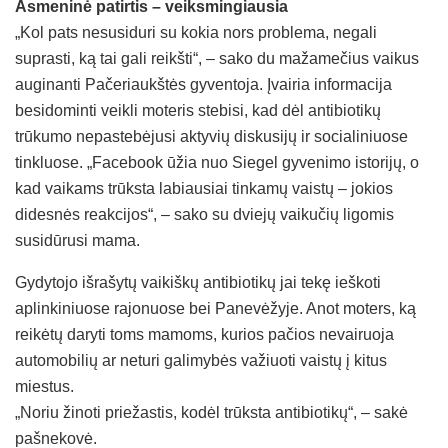
Asmeninė patirtis – veiksmingiausia
„Kol pats nesusiduri su kokia nors problema, negali
suprasti, ką tai gali reikšti“, – sako du mažamečius vaikus
auginanti Pačeriaukštės gyventoja. Įvairia informacija
besidominti veikli moteris stebisi, kad dėl antibiotikų
trūkumo nepastebėjusi aktyvių diskusijų ir socialiniuose
tinkluose. „Facebook ūžia nuo Siegel gyvenimo istorijų, o
kad vaikams trūksta labiausiai tinkamų vaistų – jokios
didesnės reakcijos“, – sako su dviejų vaikučių ligomis
susidūrusi mama.
Gydytojo išrašytų vaikiškų antibiotikų jai tekę ieškoti
aplinkiniuose rajonuose bei Panevėžyje. Anot moters, ką
reikėtų daryti toms mamoms, kurios pačios nevairuoja
automobilių ar neturi galimybės važiuoti vaistų į kitus
miestus.
„Noriu žinoti priežastis, kodėl trūksta antibiotikų“, – sakė
pašnekovė.