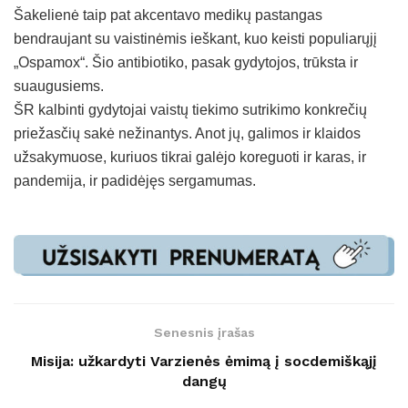
Šakelienė taip pat akcentavo medikų pastangas
bendraujant su vaistinėmis ieškant, kuo keisti populiarųjį
„Ospamox“. Šio antibiotiko, pasak gydytojos, trūksta ir
suaugusiems.
ŠR kalbinti gydytojai vaistų tiekimo sutrikimo konkrečių
priežasčių sakė nežinantys. Anot jų, galimos ir klaidos
užsakymuose, kuriuos tikrai galėjo koreguoti ir karas, ir
pandemija, ir padidėjęs sergamumas.
Senesnis įrašas
Misija: užkardyti Varzienės ėmimą į socdemiškąjį
dangų