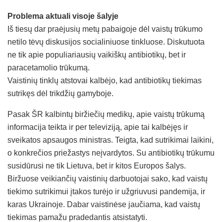
Problema aktuali visoje šalyje
Iš tiesų dar praėjusių metų pabaigoje dėl vaistų trūkumo
netilo tėvų diskusijos socialiniuose tinkluose. Diskutuota
ne tik apie populiariausių vaikiškų antibiotikų, bet ir
paracetamolio trūkumą.
Vaistinių tinklų atstovai kalbėjo, kad antibiotikų tiekimas
sutrikęs dėl trikdžių gamyboje.
Pasak ŠR kalbintų biržiečių medikų, apie vaistų trūkumą
informacija teikta ir per televiziją, apie tai kalbėjęs ir
sveikatos apsaugos ministras. Teigta, kad sutrikimai laikini,
o konkrečios priežastys neįvardytos. Su antibiotikų trūkumu
susidūrusi ne tik Lietuva, bet ir kitos Europos šalys.
Biržuose veikiančių vaistinių darbuotojai sako, kad vaistų
tiekimo sutrikimui įtakos turėjo ir užgriuvusi pandemija, ir
karas Ukrainoje. Dabar vaistinėse jaučiama, kad vaistų
tiekimas pamažu pradedantis atsistatyti.