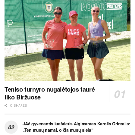
Teniso turnyro nugalėtojos taurė
liko Biržuose
0 SHARES
JAV gyvenantis kraštietis Algimantas Karolis Grintalis:
„Ten mūsų namai, o čia mūsų siela“