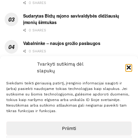
0 SHARES
Sudarytas Biržų rajono savivaldybės didžiausių
įmonių šimtukas
0 SHARES
Vabalninke – naujos grožio paslaugos
0 SHARES
Vytauto gatvės grimasos, arba užsitęsusi Biržų gėda
Tvarkyti sutikimą dėl
slapukų
0 SHARES
Siekdami teikti geriausią patirtį, įrenginio informacijai saugoti ir
(arba) pasiekti naudojame tokias technologijas kaip slapukus. Jei
sutiksime su šiomis technologijomis, galėsime apdoroti duomenis,
tokius kaip naršymo elgsena arba unikalūs ID šioje svetainėje.
Nesutikimas arba sutikimo atšaukimas gali neigiamai paveikti tam
Prenumerata
Reklama
Taisyklės
Kontaktai
tikras funkcijas ir funkcijas.
Sprendimas:
ITBrolis
Priimti