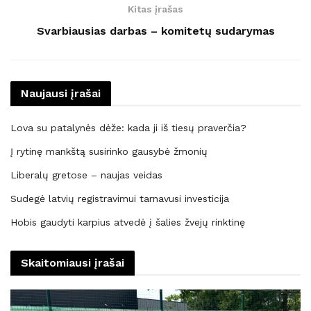
Kitas įrašas
Svarbiausias darbas – komitetų sudarymas
Naujausi įrašai
Lova su patalynės dėže: kada ji iš tiesų praverčia?
Į rytinę mankštą susirinko gausybė žmonių
Liberalų gretose – naujas veidas
Sudegė latvių registravimui tarnavusi investicija
Hobis gaudyti karpius atvedė į šalies žvejų rinktinę
Skaitomiausi įrašai