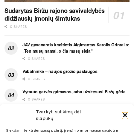
Sudarytas Biržų rajono savivaldybės
didžiausių įmonių šimtukas
0 SHARES
JAV gyvenantis kraštietis Algimantas Karolis Grintalis:
„Ten mūsų namai, o čia mūsų siela“
0 SHARES
Vabalninke – naujos grožio paslaugos
0 SHARES
Vytauto gatvės grimasos, arba užsitęsusi Biržų gėda
0 SHARES
Pietų metas pažymėtas avarija
Tvarkyti sutikimą dėl
slapukų
0 SHARES
Siekdami teikti geriausią patirtį, įrenginio informacijai saugoti ir