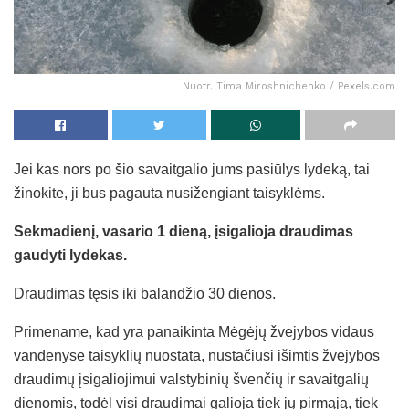
Nuotr. Tima Miroshnichenko / Pexels.com
Jei kas nors po šio savaitgalio jums pasiūlys lydeką, tai
žinokite, ji bus pagauta nusižengiant taisyklėms.
Sekmadienį, vasario 1 dieną, įsigalioja draudimas
gaudyti lydekas.
Draudimas tęsis iki balandžio 30 dienos.
Primename, kad yra panaikinta Mėgėjų žvejybos vidaus
vandenyse taisyklių nuostata, nustačiusi išimtis žvejybos
draudimų įsigaliojimui valstybinių švenčių ir savaitgalių
dienomis, todėl visi draudimai galioja tiek jų pirmąją, tiek