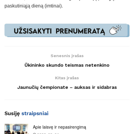
paskutiniąją dieną (imtinai).
Senesnis įrašas
Ūkininko skundo teismas netenkino
Kitas įrašas
Jaunučių čempionate – auksas ir sidabras
Susiję
straipsniai
Apie laisvę ir nepasirengimą