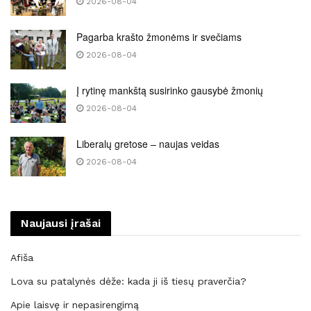
2026-08-04
Pagarba krašto žmonėms ir svečiams
2026-08-04
Į rytinę mankštą susirinko gausybė žmonių
2026-08-04
Liberalų gretose – naujas veidas
2026-08-04
Naujausi įrašai
Afiša
Lova su patalynės dėže: kada ji iš tiesų praverčia?
Apie laisvę ir nepasirengimą