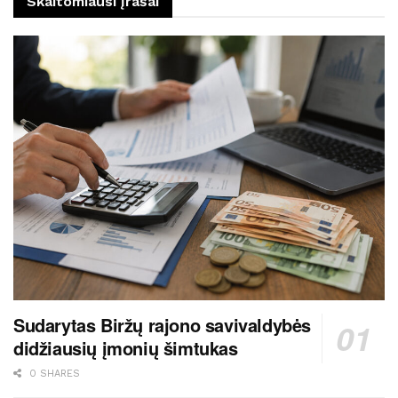
Skaitomiausi įrašai
Sudarytas Biržų rajono savivaldybės
didžiausių įmonių šimtukas
0 SHARES