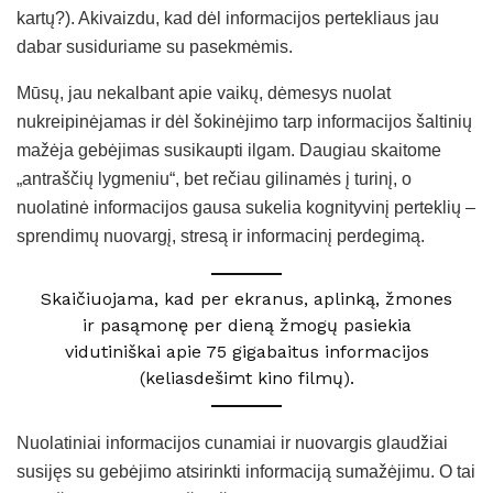
kartų?). Akivaizdu, kad dėl informacijos pertekliaus jau
dabar susiduriame su pasekmėmis.
Mūsų, jau nekalbant apie vaikų, dėmesys nuolat
nukreipinėjamas ir dėl šokinėjimo tarp informacijos šaltinių
mažėja gebėjimas susikaupti ilgam. Daugiau skaitome
„antraščių lygmeniu“, bet rečiau gilinamės į turinį, o
nuolatinė informacijos gausa sukelia kognityvinį perteklių –
sprendimų nuovargį, stresą ir informacinį perdegimą.
Skaičiuojama, kad per ekranus, aplinką, žmones
ir pasąmonę per dieną žmogų pasiekia
vidutiniškai apie 75 gigabaitus informacijos
(keliasdešimt kino filmų).
Nuolatiniai informacijos cunamiai ir nuovargis glaudžiai
susijęs su gebėjimo atsirinkti informaciją sumažėjimu. O tai