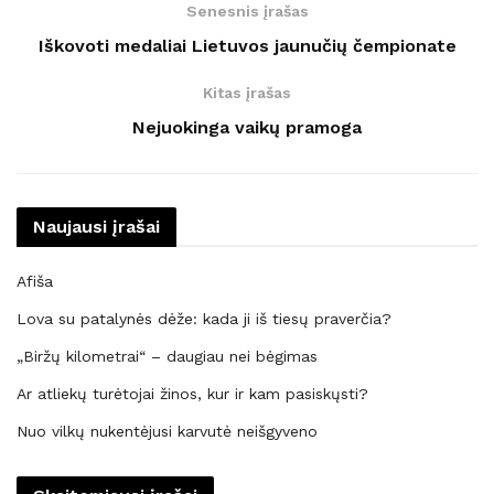
Senesnis įrašas
Iškovoti medaliai Lietuvos jaunučių čempionate
Kitas įrašas
Nejuokinga vaikų pramoga
Naujausi įrašai
Afiša
Lova su patalynės dėže: kada ji iš tiesų praverčia?
„Biržų kilometrai“ – daugiau nei bėgimas
Ar atliekų turėtojai žinos, kur ir kam pasiskųsti?
Nuo vilkų nukentėjusi karvutė neišgyveno