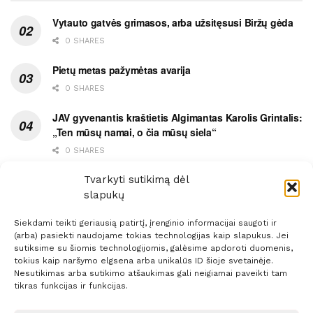
Vytauto gatvės grimasos, arba užsitęsusi Biržų gėda
0 SHARES
Pietų metas pažymėtas avarija
0 SHARES
JAV gyvenantis kraštietis Algimantas Karolis Grintalis:
„Ten mūsų namai, o čia mūsų siela“
0 SHARES
Ypatingas dviejų medikių likimo ryšys
Tvarkyti sutikimą dėl
slapukų
0 SHARES
Siekdami teikti geriausią patirtį, įrenginio informacijai saugoti ir
(arba) pasiekti naudojame tokias technologijas kaip slapukus. Jei
sutiksime su šiomis technologijomis, galėsime apdoroti duomenis,
tokius kaip naršymo elgsena arba unikalūs ID šioje svetainėje.
Nesutikimas arba sutikimo atšaukimas gali neigiamai paveikti tam
Prenumerata
Reklama
Taisyklės
Kontaktai
tikras funkcijas ir funkcijas.