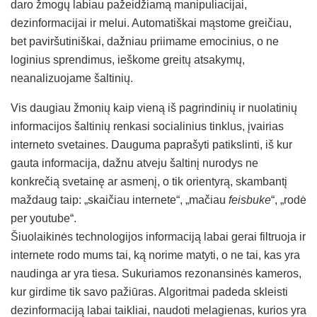
daro žmogų labiau pažeidžiamą manipuliacijai,
dezinformacijai ir melui. Automatiškai mąstome greičiau,
bet paviršutiniškai, dažniau priimame emocinius, o ne
loginius sprendimus, ieškome greitų atsakymų,
neanalizuojame šaltinių.
Vis daugiau žmonių kaip vieną iš pagrindinių ir nuolatinių
informacijos šaltinių renkasi socialinius tinklus, įvairias
interneto svetaines. Dauguma paprašyti patikslinti, iš kur
gauta informacija, dažnu atveju šaltinį nurodys ne
konkrečią svetainę ar asmenį, o tik orientyrą, skambantį
maždaug taip: „skaičiau internete“, „mačiau
feisbuke
“, „rodė
per youtube“.
Šiuolaikinės technologijos informaciją labai gerai filtruoja ir
internete rodo mums tai, ką norime matyti, o ne tai, kas yra
naudinga ar yra tiesa. Sukuriamos rezonansinės kameros,
kur girdime tik savo pažiūras. Algoritmai padeda skleisti
dezinformaciją labai taikliai, naudoti melagienas, kurios yra