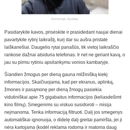
Simonas Gudas.
Pasidarykite kavos, prisėskite ir prasidedant naujai dienai
pavartykite rytinį laikraštį, kurį dar su aušra pristatė
laiškanešiai. Daugelio rytai panašūs, tik vietoj laikraščio
rankose dažnai atsiduria telefonas. Ir net ne geriant kavą, o
jau su pirmu rytiniu apsilankymu vonios kambaryje.
Šiandien žmogus per dieną gauna milžinišką kiekį
informacijos. Skaičiuojama, kad per ekranus, aplinką,
žmones ir pasąmonę per dieną žmogų pasiekia
vidutiniškai apie 75 gigabaitus informacijos (keliasdešimt
kino filmų). Smegenims su viskuo susidoroti – misija
neįmanoma. Tenka informaciją filtruoti. Dalį jos smegenys
automatiškai ignoruoja, o didelę dalį greitai pamiršta, jei ji
nėra kartojama (kodėl reklama rodoma ir matoma daug