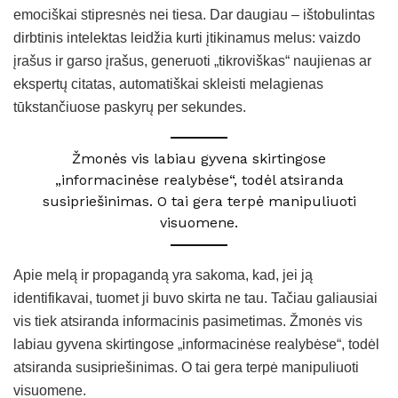
emociškai stipresnės nei tiesa. Dar daugiau – ištobulintas
dirbtinis intelektas leidžia kurti įtikinamus melus: vaizdo
įrašus ir garso įrašus, generuoti „tikroviškas“ naujienas ar
ekspertų citatas, automatiškai skleisti melagienas
tūkstančiuose paskyrų per sekundes.
Žmonės vis labiau gyvena skirtingose
„informacinėse realybėse“, todėl atsiranda
susipriešinimas. O tai gera terpė manipuliuoti
visuomene.
Apie melą ir propagandą yra sakoma, kad, jei ją
identifikavai, tuomet ji buvo skirta ne tau. Tačiau galiausiai
vis tiek atsiranda informacinis pasimetimas. Žmonės vis
labiau gyvena skirtingose „informacinėse realybėse“, todėl
atsiranda susipriešinimas. O tai gera terpė manipuliuoti
visuomene.