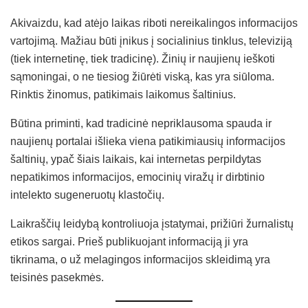
Akivaizdu, kad atėjo laikas riboti nereikalingos informacijos
vartojimą. Mažiau būti įnikus į socialinius tinklus, televiziją
(tiek internetinę, tiek tradicinę). Žinių ir naujienų ieškoti
sąmoningai, o ne tiesiog žiūrėti viską, kas yra siūloma.
Rinktis žinomus, patikimais laikomus šaltinius.
Būtina priminti, kad tradicinė nepriklausoma spauda ir
naujienų portalai išlieka viena patikimiausių informacijos
šaltinių, ypač šiais laikais, kai internetas perpildytas
nepatikimos informacijos, emocinių viražų ir dirbtinio
intelekto sugeneruotų klastočių.
Laikraščių leidybą kontroliuoja įstatymai, prižiūri žurnalistų
etikos sargai. Prieš publikuojant informaciją ji yra
tikrinama, o už melagingos informacijos skleidimą yra
teisinės pasekmės.