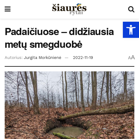
Open
Padaičiuose – didžiausia
metų smegduobė
A
Autorius:
Jurgita Morkūnienė
2022-11-19
A