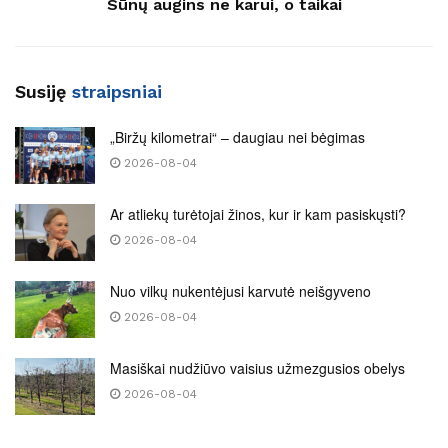
Sūnų augins ne karui, o taikai
Susiję
straipsniai
„Biržų kilometrai“ – daugiau nei bėgimas
2026-08-04
Ar atliekų turėtojai žinos, kur ir kam pasiskųsti?
2026-08-04
Nuo vilkų nukentėjusi karvutė neišgyveno
2026-08-04
Masiškai nudžiūvo vaisius užmezgusios obelys
2026-08-04