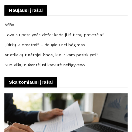
Naujausi įrašai
Afiša
Lova su patalynės dėže: kada ji iš tiesų praverčia?
„Biržų kilometrai“ – daugiau nei bėgimas
Ar atliekų turėtojai žinos, kur ir kam pasiskųsti?
Nuo vilkų nukentėjusi karvutė neišgyveno
Skaitomiausi įrašai