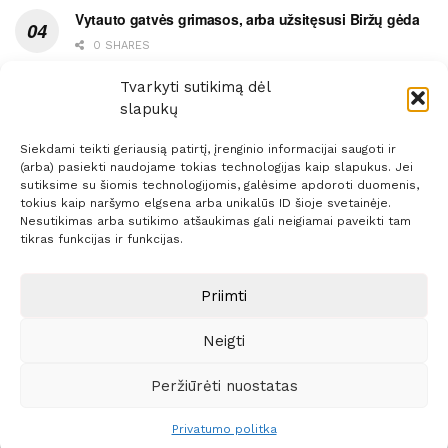
Vytauto gatvės grimasos, arba užsitęsusi Biržų gėda
0 SHARES
Pietų metas pažymėtas avarija
Tvarkyti sutikimą dėl
slapukų
0 SHARES
Siekdami teikti geriausią patirtį, įrenginio informacijai saugoti ir
(arba) pasiekti naudojame tokias technologijas kaip slapukus. Jei
sutiksime su šiomis technologijomis, galėsime apdoroti duomenis,
tokius kaip naršymo elgsena arba unikalūs ID šioje svetainėje.
Nesutikimas arba sutikimo atšaukimas gali neigiamai paveikti tam
Prenumerata
Reklama
Taisyklės
Kontaktai
tikras funkcijas ir funkcijas.
Sprendimas:
ITBrolis
Priimti
Neigti
© 2021 Visos teisės saugomos
Siaure.lt
Peržiūrėti nuostatas
Privatumo politka