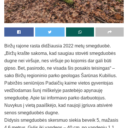
Biržų rajone rasta didžiausia 2022 metų smegduobė.
„Biržų krašte sakoma, kad saugiau stovėti smegduobės
dugne nei viršuje, nes viršuje po kojomis dar gali būti
gipso. Bet, pasirodo, ne visada šis posakis teisingas“ –
sako Biržų regioninio parko geologas Šarūnas Kubilius.
Pabiržės seniūnijos Padaičių kaime vietos gyventojas
vedžiodamas šunį miškelyje pastebėjo apynauję
smegduobę. Apie tai informavo parko darbuotojus.
Nuvykus į vietą paaiškėjo, kad naujoji įgriuva atsivėrė
senos smegduobės dugne.
Didysis smegduobės skersmuo siekia beveik 5, mažasis
4,6 metrus. Gylis iki vandens – 40 cm, po vandeniu 1,1