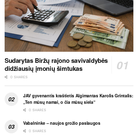
Sudarytas Biržų rajono savivaldybės
didžiausių įmonių šimtukas
0 SHARES
JAV gyvenantis kraštietis Algimantas Karolis Grintalis:
„Ten mūsų namai, o čia mūsų siela“
0 SHARES
Vabalninke – naujos grožio paslaugos
0 SHARES