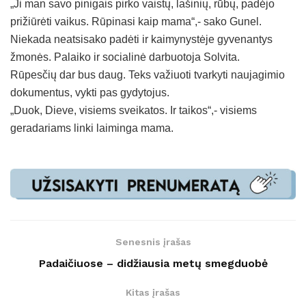
„Ji man savo pinigais pirko vaistų, lašinių, rūbų, padėjo
prižiūrėti vaikus. Rūpinasi kaip mama“,- sako Gunel.
Niekada neatsisako padėti ir kaimynystėje gyvenantys
žmonės. Palaiko ir socialinė darbuotoja Solvita.
Rūpesčių dar bus daug. Teks važiuoti tvarkyti naujagimio
dokumentus, vykti pas gydytojus.
„Duok, Dieve, visiems sveikatos. Ir taikos“,- visiems
geradariams linki laiminga mama.
Senesnis įrašas
Padaičiuose – didžiausia metų smegduobė
Kitas įrašas