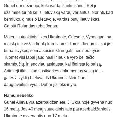
Gunel dar nežinojo, kokį vardą išrinks sūnui. Bet ji
užsiminė turinti kelis lietuviškų vardų variantus. Norinti, kad
berniuko, gimusio Lietuvoje, vardas būtų lietuviškas.
Galbūt Rolandas arba Jonas.
Moters sutuoktinis likęs Ukrainoje, Odesoje. Vyras gamina
maistą ir jį veža į frontą kareiviams. Tomis dienomis, kai jis
būna išvykęs, šeima susisiekti negali, nes nėra ryšio.
Tuomet visi labai jaudinasi ir laukia vyro bei tėčio
skambučių. Ir lengviau atsidūsta, kai išgirsta jo balsą.
Artimieji tikisi, kad susitvarkęs dokumentus vaikų tėtis
galės atvykti į Lietuvą. Iš Ukrainos išleidžiami
daugiavaikiai vyrai. Dabar jis toks ir yra.
Namų nebeliko
Gunel Alieva yra azerbaidžanietė. Ji Ukrainoje gyvena nuo
16 metų. Jos 40 metų sutuoktinis taip pat azerbaidžanietis,
Ukrainoje gyvenantis nuo 17 metų.