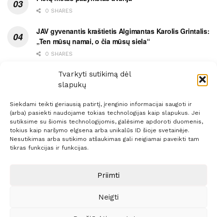
0 SHARES
JAV gyvenantis kraštietis Algimantas Karolis Grintalis:
„Ten mūsų namai, o čia mūsų siela“
0 SHARES
Ypatingas dviejų medikių likimo ryšys
Tvarkyti sutikimą dėl
slapukų
0 SHARES
Siekdami teikti geriausią patirtį, įrenginio informacijai saugoti ir
(arba) pasiekti naudojame tokias technologijas kaip slapukus. Jei
sutiksime su šiomis technologijomis, galėsime apdoroti duomenis,
tokius kaip naršymo elgsena arba unikalūs ID šioje svetainėje.
Nesutikimas arba sutikimo atšaukimas gali neigiamai paveikti tam
Prenumerata
Reklama
Taisyklės
Kontaktai
tikras funkcijas ir funkcijas.
Sprendimas:
ITBrolis
Priimti
Neigti
© 2021 Visos teisės saugomos
Siaure.lt