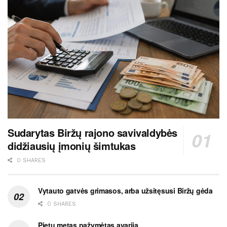
Sudarytas Biržų rajono savivaldybės
didžiausių įmonių šimtukas
0 SHARES
Vytauto gatvės grimasos, arba užsitęsusi Biržų gėda
0 SHARES
Pietų metas pažymėtas avarija