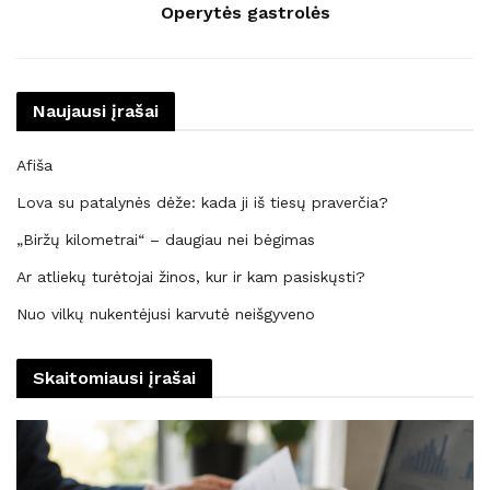
Operytės gastrolės
Naujausi įrašai
Afiša
Lova su patalynės dėže: kada ji iš tiesų praverčia?
„Biržų kilometrai“ – daugiau nei bėgimas
Ar atliekų turėtojai žinos, kur ir kam pasiskųsti?
Nuo vilkų nukentėjusi karvutė neišgyveno
Skaitomiausi įrašai