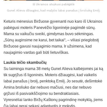
Iš Ukrainos atvykusi pabėgėlė
Gunel Alieva džiaugėsi, kad mažylis labai panašus į broliuką Emilį.
Keturis mėnesius Biržuose gyvenanti nuo karo iš Ukrainos
pabėgusi moteris Panevėžio ligoninėje pagimdė sūnų.
Mama su vaikučiu sveiki, gimdymas buvo sėkmingas.
„Sūnų auginsime ne karui, bet taikai“, – viliasi prieglobstį
Biržuose gavusi naujagimio mama. Ir užsimena, kad
naujagimio vardas gali būti lietuviškas.
Laukia tėčio skambučių
Su laiminga mama 38 metų Gunel Alieva kalbėjomės jai ką
tik sugrįžus iš ligoninės. Moteris džiaugėsi, kad vaikelis
labai panašus į brolį, penktoką Emilį. Jo sesutė, dešimtokė
Amina broliuko dar nebuvo mačiusi, nes dar nebuvo
grįžusi iš pasivaikščiojimo su bendraklasiais.
Vyresnėliai lanko Biržų Kaštonų pagrindinę mokyklą, jiems
čia labai gerai sekasi adaptuotis ir mokytis.