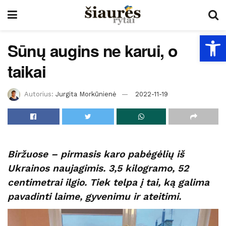
Open
Sūnų augins ne karui, o
taikai
Autorius:
Jurgita Morkūnienė
2022-11-19
Biržuose – pirmasis karo pabėgėlių iš
Ukrainos naujagimis. 3,5 kilogramo, 52
centimetrai ilgio. Tiek telpa į tai, ką galima
pavadinti laime, gyvenimu ir ateitimi.