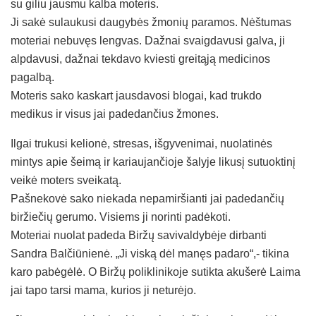
su giliu jausmu kalba moteris.
Ji sakė sulaukusi daugybės žmonių paramos. Nėštumas
moteriai nebuvęs lengvas. Dažnai svaigdavusi galva, ji
alpdavusi, dažnai tekdavo kviesti greitąją medicinos
pagalbą.
Moteris sako kaskart jausdavosi blogai, kad trukdo
medikus ir visus jai padedančius žmones.
Ilgai trukusi kelionė, stresas, išgyvenimai, nuolatinės
mintys apie šeimą ir kariaujančioje šalyje likusį sutuoktinį
veikė moters sveikatą.
Pašnekovė sako niekada nepamiršianti jai padedančių
biržiečių gerumo. Visiems ji norinti padėkoti.
Moteriai nuolat padeda Biržų savivaldybėje dirbanti
Sandra Balčiūnienė. „Ji viską dėl manęs padaro“,- tikina
karo pabėgėlė. O Biržų poliklinikoje sutikta akušerė Laima
jai tapo tarsi mama, kurios ji neturėjo.