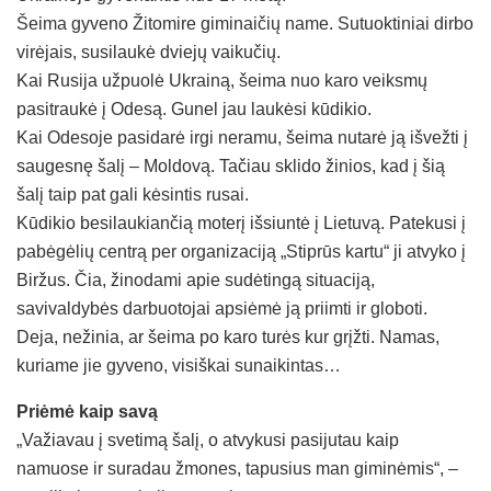
Šeima gyveno Žitomire giminaičių name. Sutuoktiniai dirbo
virėjais, susilaukė dviejų vaikučių.
Kai Rusija užpuolė Ukrainą, šeima nuo karo veiksmų
pasitraukė į Odesą. Gunel jau laukėsi kūdikio.
Kai Odesoje pasidarė irgi neramu, šeima nutarė ją išvežti į
saugesnę šalį – Moldovą. Tačiau sklido žinios, kad į šią
šalį taip pat gali kėsintis rusai.
Kūdikio besilaukiančią moterį išsiuntė į Lietuvą. Patekusi į
pabėgėlių centrą per organizaciją „Stiprūs kartu“ ji atvyko į
Biržus. Čia, žinodami apie sudėtingą situaciją,
savivaldybės darbuotojai apsiėmė ją priimti ir globoti.
Deja, nežinia, ar šeima po karo turės kur grįžti. Namas,
kuriame jie gyveno, visiškai sunaikintas…
Priėmė kaip savą
„Važiavau į svetimą šalį, o atvykusi pasijutau kaip
namuose ir suradau žmones, tapusius man giminėmis“, –