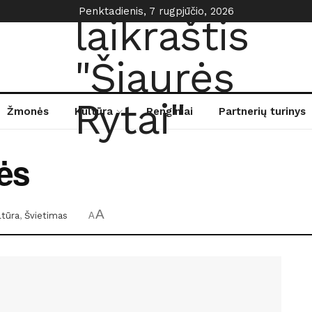
Penktadienis, 7 rugpjūčio, 2026
Žmonės
Kultūra
Renginiai
Partnerių turinys
ės
A
ltūra
,
Švietimas
A