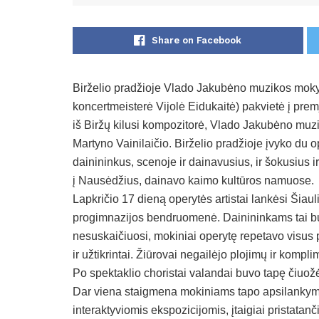
Share on Facebook
Birželio pradžioje Vlado Jakubėno muzikos moky
koncertmeisterė Vijolė Eidukaitė) pakvietė į pre
iš Biržų kilusi kompozitorė, Vlado Jakubėno muzi
Martyno Vainilaičio. Birželio pradžioje įvyko du op
dainininkus, scenoje ir dainavusius, ir šokusius 
į Nausėdžius, dainavo kaimo kultūros namuose.
Lapkričio 17 dieną operytės artistai lankėsi Šiaul
progimnazijos bendruomenė. Dainininkams tai buvo
nesuskaičiuosi, mokiniai operytę repetavo visus p
ir užtikrintai. Žiūrovai negailėjo plojimų ir kompli
Po spektaklio choristai valandai buvo tapę čiuožė
Dar viena staigmena mokiniams tapo apsilankymas
interaktyviomis ekspozicijomis, įtaigiai pristatanč