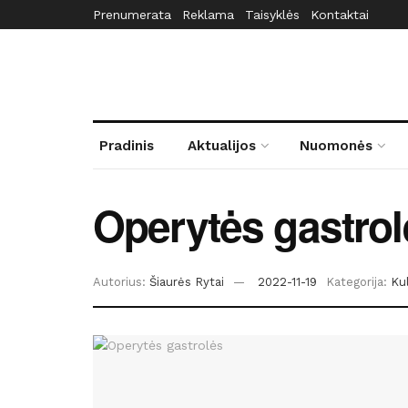
Prenumerata
Reklama
Taisyklės
Kontaktai
Pradinis
Aktualijos
Nuomonės
Operytės gastrol
Autorius:
Šiaurės Rytai
2022-11-19
Kategorija:
Ku