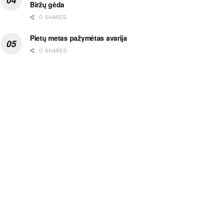
Biržų gėda
0 SHARES
Pietų metas pažymėtas avarija
0 SHARES