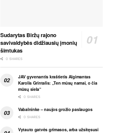
Sudarytas Biržų rajono
savivaldybės didžiausių įmonių
šimtukas
0 SHARES
JAV gyvenantis kraštietis Algimantas
Karolis Grintalis: „Ten mūsų namai, o čia
mūsų siela“
0 SHARES
Vabalninke – naujos grožio paslaugos
0 SHARES
Vytauto gatvės grimasos, arba užsitęsusi