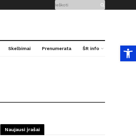
Open
Skelbimai
Prenumerata
ŠR info
Naujausi įrašai