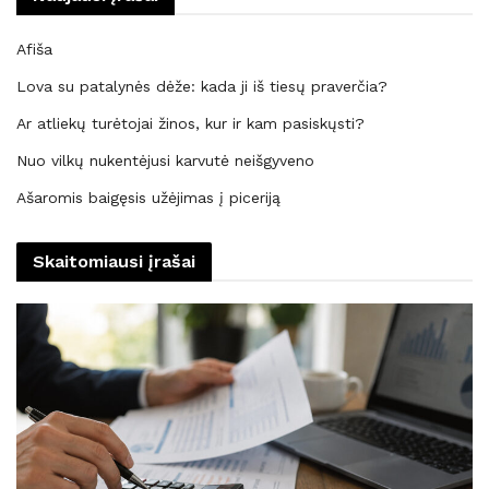
Afiša
Lova su patalynės dėže: kada ji iš tiesų praverčia?
Ar atliekų turėtojai žinos, kur ir kam pasiskųsti?
Nuo vilkų nukentėjusi karvutė neišgyveno
Ašaromis baigęsis užėjimas į piceriją
Skaitomiausi įrašai