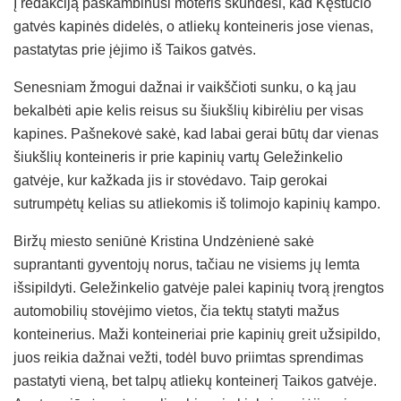
Į redakciją paskambinusi moteris skundėsi, kad Kęstučio
gatvės kapinės didelės, o atliekų konteineris jose vienas,
pastatytas prie įėjimo iš Taikos gatvės.
Senesniam žmogui dažnai ir vaikščioti sunku, o ką jau
bekalbėti apie kelis reisus su šiukšlių kibirėliu per visas
kapines. Pašnekovė sakė, kad labai gerai būtų dar vienas
šiukšlių konteineris ir prie kapinių vartų Geležinkelio
gatvėje, kur kažkada jis ir stovėdavo. Taip gerokai
sutrumpėtų kelias su atliekomis iš tolimojo kapinių kampo.
Biržų miesto seniūnė Kristina Undzėnienė sakė
suprantanti gyventojų norus, tačiau ne visiems jų lemta
išsipildyti. Geležinkelio gatvėje palei kapinių tvorą įrengtos
automobilių stovėjimo vietos, čia tektų statyti mažus
konteinerius. Maži konteineriai prie kapinių greit užsipildo,
juos reikia dažnai vežti, todėl buvo priimtas sprendimas
pastatyti vieną, bet talpų atliekų konteinerį Taikos gatvėje.