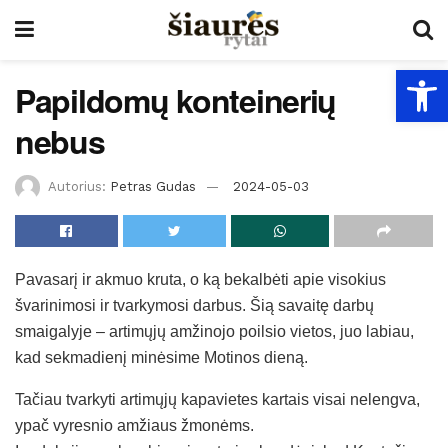
Open
Papildomų konteinerių
nebus
Autorius:
Petras Gudas
2024-05-03
Pavasarį ir akmuo kruta, o ką bekalbėti apie visokius
švarinimosi ir tvarkymosi darbus. Šią savaitę darbų
smaigalyje – artimųjų amžinojo poilsio vietos, juo labiau,
kad sekmadienį minėsime Motinos dieną.
Tačiau tvarkyti artimųjų kapavietes kartais visai nelengva,
ypač vyresnio amžiaus žmonėms.