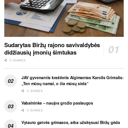
Sudarytas Biržų rajono savivaldybės
didžiausių įmonių šimtukas
0 SHARES
JAV gyvenantis kraštietis Algimantas Karolis Grintalis:
„Ten mūsų namai, o čia mūsų siela“
0 SHARES
Vabalninke – naujos grožio paslaugos
0 SHARES
Vytauto gatvės grimasos, arba užsitęsusi Biržų gėda