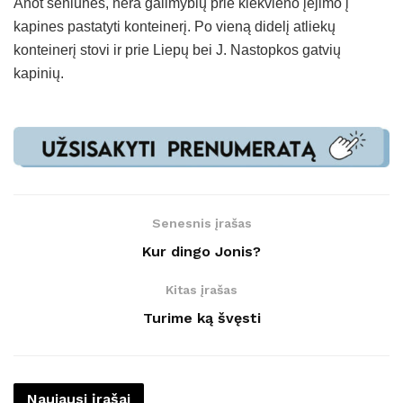
Anot seniūnės, nėra galimybių prie kiekvieno įėjimo į
kapines pastatyti konteinerį. Po vieną didelį atliekų
konteinerį stovi ir prie Liepų bei J. Nastopkos gatvių
kapinių.
Senesnis įrašas
Kur dingo Jonis?
Kitas įrašas
Turime ką švęsti
Naujausi įrašai