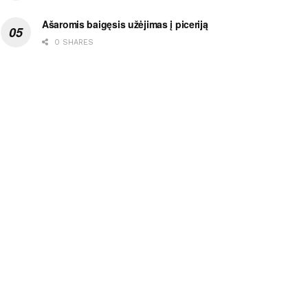
Ašaromis baigęsis užėjimas į piceriją
0 SHARES