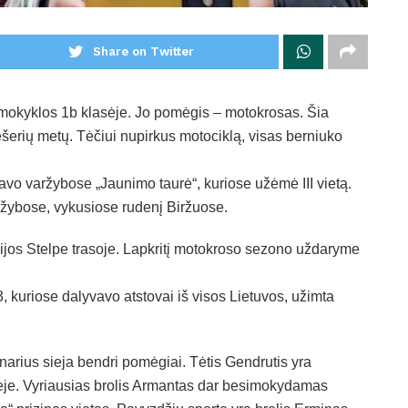
Share on Twitter
 mokyklos 1b klasėje. Jo pomėgis – motokrosas. Šia
šerių metų. Tėčiui nupirkus motociklą, visas berniuko
avo varžybose „Jaunimo taurė“, kuriose užėmė III vietą.
ržybose, vykusiose rudenį Biržuose.
vijos Stelpe trasoje. Lapkritį motokroso sezono uždaryme
riose dalyvavo atstovai iš visos Lietuvos, užimta
 narius sieja bendri pomėgiai. Tėtis Gendrutis yra
ėje. Vyriausias brolis Armantas dar besimokydamas