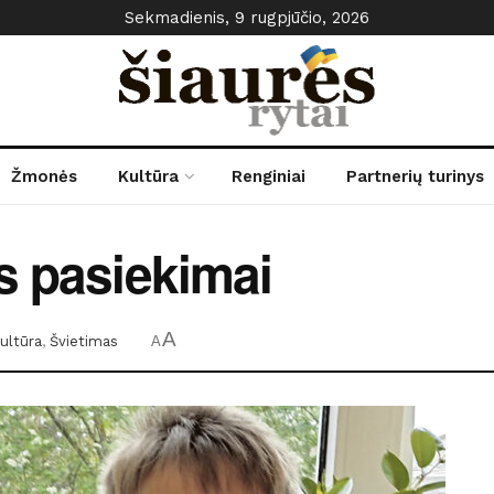
Sekmadienis, 9 rugpjūčio, 2026
Žmonės
Kultūra
Renginiai
Partnerių turinys
s pasiekimai
A
ultūra
,
Švietimas
A