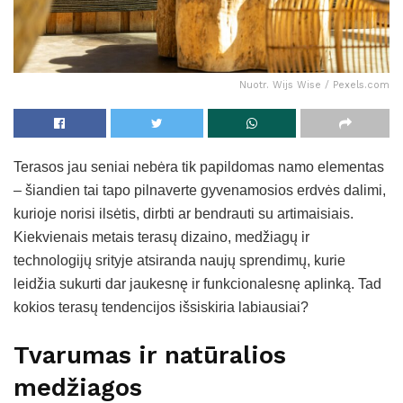
Nuotr. Wijs Wise / Pexels.com
Terasos jau seniai nebėra tik papildomas namo elementas
– šiandien tai tapo pilnaverte gyvenamosios erdvės dalimi,
kurioje norisi ilsėtis, dirbti ar bendrauti su artimaisiais.
Kiekvienais metais terasų dizaino, medžiagų ir
technologijų srityje atsiranda naujų sprendimų, kurie
leidžia sukurti dar jaukesnę ir funkcionalesnę aplinką. Tad
kokios terasų tendencijos išsiskiria labiausiai?
Tvarumas ir natūralios
medžiagos