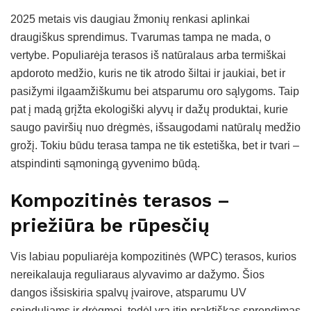
2025 metais vis daugiau žmonių renkasi aplinkai
draugiškus sprendimus. Tvarumas tampa ne mada, o
vertybe. Populiarėja terasos iš natūralaus arba termiškai
apdoroto medžio, kuris ne tik atrodo šiltai ir jaukiai, bet ir
pasižymi ilgaamžiškumu bei atsparumu oro sąlygoms. Taip
pat į madą grįžta ekologiški alyvų ir dažų produktai, kurie
saugo paviršių nuo drėgmės, išsaugodami natūralų medžio
grožį. Tokiu būdu terasa tampa ne tik estetiška, bet ir tvari –
atspindinti sąmoningą gyvenimo būdą.
Kompozitinės terasos –
priežiūra be rūpesčių
Vis labiau populiarėja kompozitinės (WPC) terasos, kurios
nereikalauja reguliaraus alyvavimo ar dažymo. Šios
dangos išsiskiria spalvų įvairove, atsparumu UV
spinduliams ir drėgmei, todėl yra itin praktiškas sprendimas