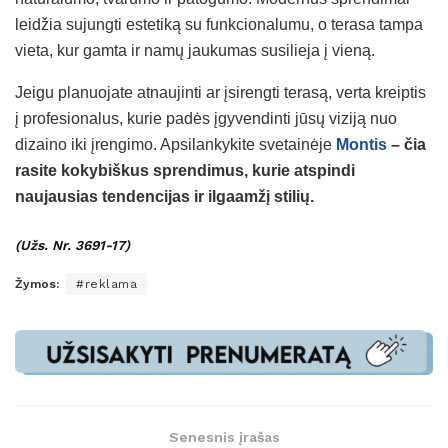
leidžia sujungti estetiką su funkcionalumu, o terasa tampa
vieta, kur gamta ir namų jaukumas susilieja į vieną.
Jeigu planuojate atnaujinti ar įsirengti terasą, verta kreiptis
į profesionalus, kurie padės įgyvendinti jūsų viziją nuo
dizaino iki įrengimo. Apsilankykite svetainėje
Montis
– čia
rasite kokybiškus sprendimus, kurie atspindi
naujausias tendencijas ir ilgaamžį stilių.
(Užs. Nr. 3691-17)
Žymos:
#reklama
Senesnis įrašas