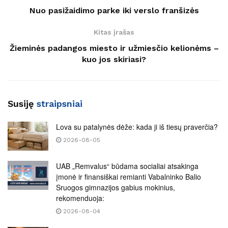
Nuo pasižaidimo parke iki verslo franšizės
Kitas įrašas
Žieminės padangos miesto ir užmiesčio kelionėms –
kuo jos skiriasi?
Susiję
straipsniai
Lova su patalynės dėže: kada ji iš tiesų praverčia?
2026-08-05
UAB „Remvalus“ būdama socialiai atsakinga
įmonė ir finansiškai remianti Vabalninko Balio
Sruogos gimnazijos gabius mokinius,
rekomenduoja:
2026-08-04