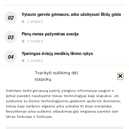
Vytauto gatvės grimasos, arba užsitęsusi Biržų gėda
0 SHARES
Pietų metas pažymėtas avarija
0 SHARES
Ypatingas dviejų medikių likimo ryšys
0 SHARES
Ašaromis baigęsis užėjimas į piceriją
Tvarkyti sutikimą dėl
slapukų
0 SHARES
Siekdami teikti geriausią patirtį, įrenginio informacijai saugoti ir
(arba) pasiekti naudojame tokias technologijas kaip slapukus. Jei
sutiksime su šiomis technologijomis, galėsime apdoroti duomenis,
tokius kaip naršymo elgsena arba unikalūs ID šioje svetainėje.
Nesutikimas arba sutikimo atšaukimas gali neigiamai paveikti tam
Prenumerata
Reklama
Taisyklės
Kontaktai
tikras funkcijas ir funkcijas.