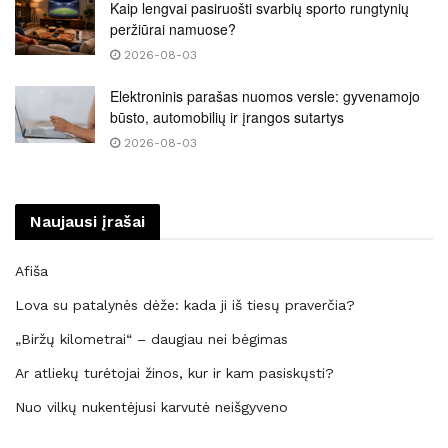
Kaip lengvai pasiruošti svarbių sporto rungtynių
peržiūrai namuose?
2026-08-03
Elektroninis parašas nuomos versle: gyvenamojo
būsto, automobilių ir įrangos sutartys
2026-08-03
Naujausi įrašai
Afiša
Lova su patalynės dėže: kada ji iš tiesų praverčia?
„Biržų kilometrai“ – daugiau nei bėgimas
Ar atliekų turėtojai žinos, kur ir kam pasiskųsti?
Nuo vilkų nukentėjusi karvutė neišgyveno