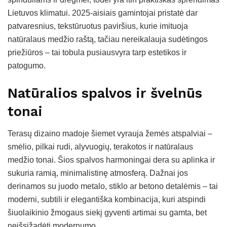
Lietuvos klimatui. 2025-aisiais gamintojai pristatė dar
patvaresnius, tekstūruotus paviršius, kurie imituoja
natūralaus medžio raštą, tačiau nereikalauja sudėtingos
priežiūros – tai tobula pusiausvyra tarp estetikos ir
patogumo.
Natūralios spalvos ir švelnūs
tonai
Terasų dizaino madoje šiemet vyrauja žemės atspalviai –
smėlio, pilkai rudi, alyvuogių, terakotos ir natūralaus
medžio tonai. Šios spalvos harmoningai dera su aplinka ir
sukuria ramią, minimalistinę atmosferą. Dažnai jos
derinamos su juodo metalo, stiklo ar betono detalėmis – tai
moderni, subtili ir elegantiška kombinacija, kuri atspindi
šiuolaikinio žmogaus siekį gyventi artimai su gamta, bet
neišsižadėti modernumo.