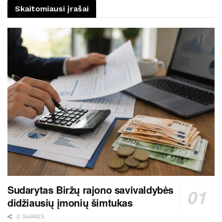
Skaitomiausi įrašai
Sudarytas Biržų rajono savivaldybės
didžiausių įmonių šimtukas
0 SHARES