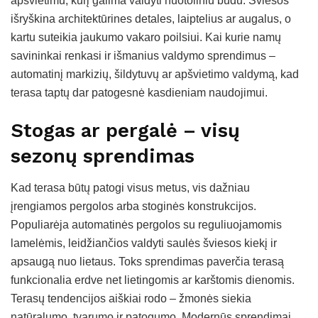
apšvietimu, kurį galima valdyti nuotoliniu būdu. Šviesos
išryškina architektūrines detales, laiptelius ar augalus, o
kartu suteikia jaukumo vakaro poilsiui. Kai kurie namų
savininkai renkasi ir išmanius valdymo sprendimus –
automatinį markizių, šildytuvų ar apšvietimo valdymą, kad
terasa taptų dar patogesnė kasdieniam naudojimui.
Stogas ar pergalė – visų
sezonų sprendimas
Kad terasa būtų patogi visus metus, vis dažniau
įrengiamos pergolos arba stoginės konstrukcijos.
Populiarėja automatinės pergolos su reguliuojamomis
lamelėmis, leidžiančios valdyti saulės šviesos kiekį ir
apsaugą nuo lietaus. Toks sprendimas paverčia terasą
funkcionalia erdve net lietingomis ar karštomis dienomis.
Terasų tendencijos aiškiai rodo – žmonės siekia
natūralumo, tvarumo ir patogumo. Modernūs sprendimai