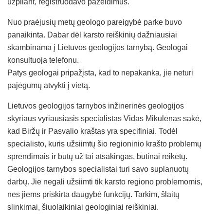
užpilant, registruodavo pažeidimus.
Nuo praėjusių metų geologo pareigybė parke buvo
panaikinta. Dabar dėl karsto reiškinių dažniausiai
skambinama į Lietuvos geologijos tarnybą. Geologai
konsultuoja telefonu.
Patys geologai pripažįsta, kad to nepakanka, jie neturi
pajėgumų atvykti į vietą.
Lietuvos geologijos tarnybos inžinerinės geologijos
skyriaus vyriausiasis specialistas Vidas Mikulėnas sakė,
kad Biržų ir Pasvalio kraštas yra specifiniai. Todėl
specialisto, kuris užsiimtų šio regioninio krašto problemų
sprendimais ir būtų už tai atsakingas, būtinai reikėtų.
Geologijos tarnybos specialistai turi savo suplanuotų
darbų. Jie negali užsiimti tik karsto regiono problemomis,
nes jiems priskirta daugybė funkcijų. Tarkim, šlaitų
slinkimai, šiuolaikiniai geologiniai reiškiniai.