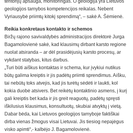
teritorijų apsauga, monitoringas. O geologija yra Lietuvos
geologijos tarnybos kompetencijos reikalas. Nebent
Vyriausybė priimtų kitokį sprendimą“, – sakė A. Šėmienė.
Reikia konkretaus kontakto ir schemos
Biržų rajono savivaldybės administracijos direktorė Jurga
Bagamolovienė sakė, kad klausimų dirbant karsto regione
nuolat atsiranda – ar dėl prasidėjusių karsto procesų, ar
vykdant statybas, kitus darbus.
„Turi būti aiškus kontaktas ir schema, kur įvykiui nutikus
būtų galima kreiptis ir jis padėtų priimti sprendimus. Aišku,
tai nebūtų toks atvejis, kad jis turėtų sėdėti ir laukti, kol
kokia duobė atsivers. Bet reikėtų kontaktinio asmens, į kurį
gali kreiptis bet kada ir jis greit reaguotų, padėtų spręsti
iškilusius klausimus, konsultuotų, skubiai atvyktų į vietą.
Dabar bėda, kai Lietuvos geologijos tarnyboje faktiškai
dirba vienas žmogus visai Lietuvai. Jis tiesiog nepajėgus
visko apimti“,- kalbėjo J. Bagamolovienė.