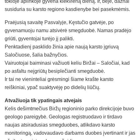
tokioje aplinkoje gyvena kiekvieną dieną. Ir, beje, dažnai
susiduria su karsto regiono kasdienybe bei pasekmėmis.
Praėjusią savaitę Pasvalyje, Kęstučio gatvėje, po
gyvenamuoju namu atsivėrė smegduobė. Namas pradėjo
griūti, gyventojai turėjo jį palikti.
Penktadienį pasklido žinia apie naują karsto įgriuvą
Saločiuose, šalia bažnyčios.
Vairuotojai baiminasi važiuoti keliu Biržai – Saločiai, kad
po asfaltu neįgriūtų besiplečianti smegduobė.
Ir tai ne vieninteliai grėsmingi šiame krašte karsto
reiškiniai, ypač suaktyvėję po didelių liūčių.
Atvažiuoja tik ypatingais atvejais
Kelis dešimtmečius Biržų regioninio parko direkcijoje buvo
geologo pareigybė. Geologas registruodavo ir tirdavo
naujas atsiradusias smegduobes, atlikdavo karsto
monitoringą, vadovaudavo darbams duobes įvertinant ir jas