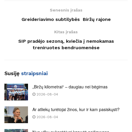
Senesnis įrašas
Greideriavimo subtilybės Biržų rajone
Kitas įrašas
SIP pradėjo sezoną, kviečia į nemokamas
treniruotes bendruomenėse
Susiję
straipsniai
„Biržų kilometrai“ – daugiau nei bėgimas
2026-08-04
Ar atliekų turėtojai žinos, kur ir kam pasiskųsti?
2026-08-04
Nuo vilkų nukentėjusi karvutė neišgyveno