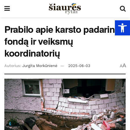
Open
Prabilo apie karsto padarinių
fondą ir veiksmų
koordinatorių
A
Autorius:
Jurgita Morkūnienė
2025-06-03
A