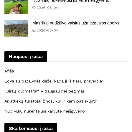
2026-08-04
Masiškai nudžiūvo vaisius užmezgusios obelys
2026-08-04
Naujausi įrašai
Afiša
Lova su patalynės dėže: kada ji iš tiesų praverčia?
„Biržų kilometrai“ – daugiau nei bėgimas
Ar atliekų turėtojai žinos, kur ir kam pasiskųsti?
Nuo vilkų nukentėjusi karvutė neišgyveno
Skaitomiausi įrašai