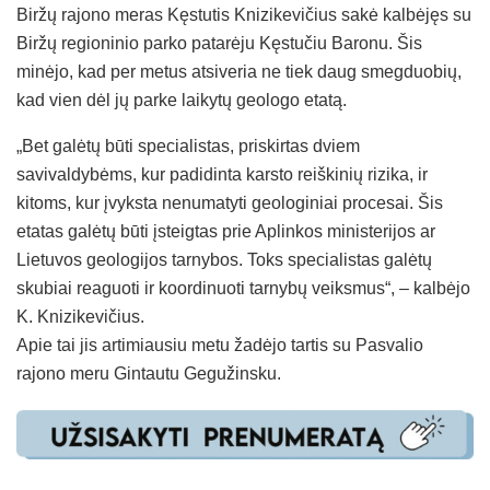
Biržų rajono meras Kęstutis Knizikevičius sakė kalbėjęs su
Biržų regioninio parko patarėju Kęstučiu Baronu. Šis
minėjo, kad per metus atsiveria ne tiek daug smegduobių,
kad vien dėl jų parke laikytų geologo etatą.
„Bet galėtų būti specialistas, priskirtas dviem
savivaldybėms, kur padidinta karsto reiškinių rizika, ir
kitoms, kur įvyksta nenumatyti geologiniai procesai. Šis
etatas galėtų būti įsteigtas prie Aplinkos ministerijos ar
Lietuvos geologijos tarnybos. Toks specialistas galėtų
skubiai reaguoti ir koordinuoti tarnybų veiksmus“, – kalbėjo
K. Knizikevičius.
Apie tai jis artimiausiu metu žadėjo tartis su Pasvalio
rajono meru Gintautu Gegužinsku.