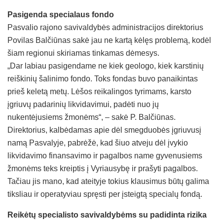
Pasigenda specialaus fondo
Pasvalio rajono savivaldybės administracijos direktorius
Povilas Balčiūnas sakė jau ne kartą kėlęs problemą, kodėl
šiam regionui skiriamas tinkamas dėmesys.
„Dar labiau pasigendame ne kiek geologo, kiek karstinių
reiškinių šalinimo fondo. Toks fondas buvo panaikintas
prieš keletą metų. Lėšos reikalingos tyrimams, karsto
įgriuvų padarinių likvidavimui, padėti nuo jų
nukentėjusiems žmonėms“, – sakė P. Balčiūnas.
Direktorius, kalbėdamas apie dėl smegduobės įgriuvusį
namą Pasvalyje, pabrėžė, kad šiuo atveju dėl įvykio
likvidavimo finansavimo ir pagalbos name gyvenusiems
žmonėms teks kreiptis į Vyriausybę ir prašyti pagalbos.
Tačiau jis mano, kad ateityje tokius klausimus būtų galima
tiksliau ir operatyviau spręsti per įsteigtą specialų fondą.
Reikėtų specialisto savivaldybėms su padidinta rizika