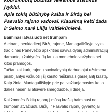
koordinuotų būtinus veiksmus atsitikus
įvykiui.
Apie tokią būtinybę kalba ir Biržų bei
Pasvalio rajono vadovai. Klausimą kelti žada
ir Seimo narė Lilija Vaitiekūnienė.
Baiminasi atvažiuoti net trumpam
Ateinantį penktadienį Biržų rajone, Mantagailiškyje, vyks
tradicinės Panevėžio apskrities savivaldybių administracijų
darbuotojų žaidynės. Jų laukia montebolo varžybos bei
kitos pramogos.
Tačiau kai kurių rajonų savivaldybių darbuotojai užsimena
prisibijantys važiuoti į šį karsto reiškiniais garsėjantį kraštą.
Kaip žinia, Mantagailiškyje prie pat važiuojamosios kelio
dalies neseniai atsivėrė smegduobė, ji didėja.
Kai žmonės iš kitų rajonų į mūsų kraštą baiminasi net
trumpam atvažiuoti, Biržų ir Pasvalio rajonų gyventojai