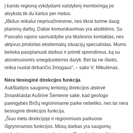
Į karsto regioną vykdydami valstybinį monitoringą jie
atvyksta tik du kartus per metus.
„Iškilus reikalui neprivažinėsime, nes tikrai turime daug
planinių darbų. Dabar komunikavimas yra atsitiktinis. Su
Pasvalio rajono savivaldybe yra tikslesnis kontaktas, nes
aktyvus priskirtas ekstremalių situacijų specialistas. Mums
belieka pasiplanuoti darbus ir priimti sprendimus, ką su
atsivėrusiomis smegduobėmis daryti. Bet tai ne išeitis,
reikia nuolat dirbančio žmogaus“, – sako V. Mikulėnas.
Nėra tiesioginė direkcijos funkcija
Aukštaitijos saugomų teritorijų direkcijos atstovė
žiniasklaidai Aušrinė Šėmienė sakė, kad geologo
pareigybės Biržų regioniniame parke nebeliko, nes tai nėra
tiesioginė direkcijos funkcija.
„Šiuo metu direkcijoje ir regioniniuos parkuose
išgryninamos funkcijos. Mūsų darbas yra saugomų