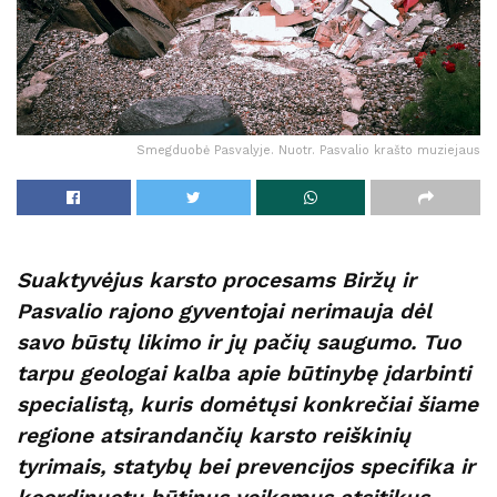
Smegduobė Pasvalyje. Nuotr. Pasvalio krašto muziejaus
Suaktyvėjus karsto procesams Biržų ir
Pasvalio rajono gyventojai nerimauja dėl
savo būstų likimo ir jų pačių saugumo. Tuo
tarpu geologai kalba apie būtinybę įdarbinti
specialistą, kuris domėtųsi konkrečiai šiame
regione atsirandančių karsto reiškinių
tyrimais, statybų bei prevencijos specifika ir