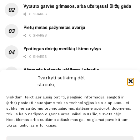
Vytauto gatvės grimasos, arba užsitęsusi Biržų gėda
0 SHARES
Pietų metas pažymėtas avarija
0 SHARES
Ypatingas dviejų medikių likimo ryšys
0 SHARES
Ašaromis baigęsis užėjimas į piceriją
Tvarkyti sutikimą dėl
0 SHARES
slapukų
Siekdami teikti geriausią patirtį, įrenginio informacijai saugoti ir
(arba) pasiekti naudojame tokias technologijas kaip slapukus. Jei
sutiksime su šiomis technologijomis, galėsime apdoroti duomenis,
tokius kaip naršymo elgsena arba unikalūs ID šioje svetainėje.
Prenumerata
Reklama
Taisyklės
Kontaktai
Nesutikimas arba sutikimo atšaukimas gali neigiamai paveikti tam
tikras funkcijas ir funkcijas.
Sprendimas:
ITBrolis