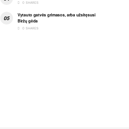
0 SHARES
Vytauto gatvės grimasos, arba užsitęsusi
Biržų gėda
0 SHARES