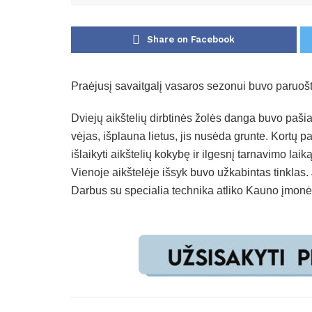
Share on Facebook
Praėjusį savaitgalį vasaros sezonui buvo paruošti
Dviejų aikštelių dirbtinės žolės danga buvo pašiau
vėjas, išplauna lietus, jis nusėda grunte. Kortų 
išlaikyti aikštelių kokybę ir ilgesnį tarnavimo laiką
Vienoje aikštelėje išsyk buvo užkabintas tinklas.
Darbus su specialia technika atliko Kauno įmonė 