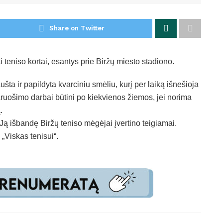
Share on Twitter
 teniso kortai, esantys prie Biržų miesto stadiono.
šta ir papildyta kvarciniu smėliu, kurį per laiką išnešioja
paruošimo darbai būtini po kiekvienos žiemos, jei norima
.
 Ją išbandę Biržų teniso mėgėjai įvertino teigiamai.
„Viskas tenisui“.