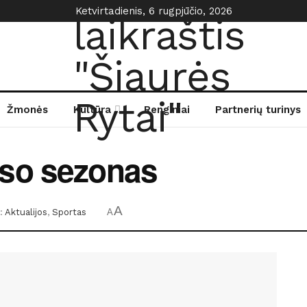
Ketvirtadienis, 6 rugpjūčio, 2026
Žmonės
Kultūra
Renginiai
Partnerių turinys
so sezonas
A
:
Aktualijos
,
Sportas
A