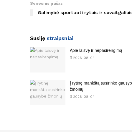
Senesnis įrašas
Galimybė sportuoti rytais ir savaitgaliai
Susiję
straipsniai
Apie laisvę ir nepasirengimą
2026-08-04
Į rytinę mankštą susirinko gausy
žmonių
2026-08-04