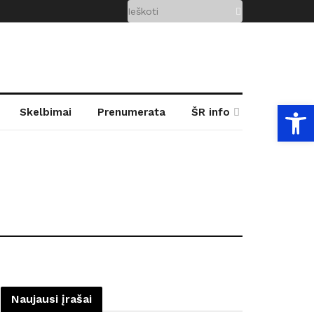
Open
Skelbimai
Prenumerata
ŠR info
Naujausi įrašai