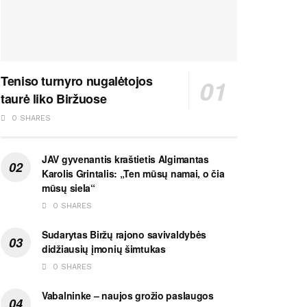
Teniso turnyro nugalėtojos
taurė liko Biržuose
0 SHARES
JAV gyvenantis kraštietis Algimantas
Karolis Grintalis: „Ten mūsų namai, o čia
mūsų siela“
0 SHARES
Sudarytas Biržų rajono savivaldybės
didžiausių įmonių šimtukas
0 SHARES
Vabalninke – naujos grožio paslaugos