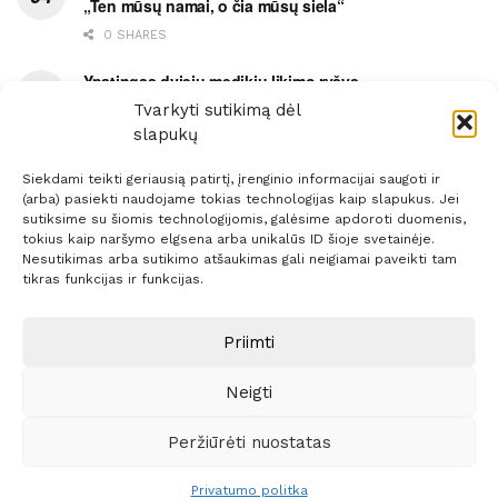
„Ten mūsų namai, o čia mūsų siela“
0 SHARES
Ypatingas dviejų medikių likimo ryšys
Tvarkyti sutikimą dėl
0 SHARES
slapukų
Siekdami teikti geriausią patirtį, įrenginio informacijai saugoti ir
(arba) pasiekti naudojame tokias technologijas kaip slapukus. Jei
sutiksime su šiomis technologijomis, galėsime apdoroti duomenis,
tokius kaip naršymo elgsena arba unikalūs ID šioje svetainėje.
Prenumerata
Reklama
Taisyklės
Kontaktai
Nesutikimas arba sutikimo atšaukimas gali neigiamai paveikti tam
tikras funkcijas ir funkcijas.
Sprendimas:
ITBrolis
Priimti
© 2021 Visos teisės saugomos
Siaure.lt
Neigti
Peržiūrėti nuostatas
Privatumo politka