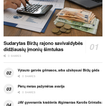
Sudarytas Biržų rajono savivaldybės
didžiausių įmonių šimtukas
0 SHARES
Vytauto gatvės grimasos, arba užsitęsusi Biržų gėda
0 SHARES
Pietų metas pažymėtas avarija
0 SHARES
JAV gyvenantis kraštietis Algimantas Karolis Grintalis: