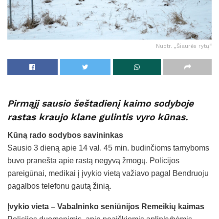
Nuotr. „Šiaurės rytų“
Pirmąjį sausio šeštadienį kaimo sodyboje
rastas kraujo klane gulintis vyro kūnas.
Kūną rado sodybos savininkas
Sausio 3 dieną apie 14 val. 45 min. budinčioms tarnyboms
buvo pranešta apie rastą negyvą žmogų. Policijos
pareigūnai, medikai į įvykio vietą važiavo pagal Bendruoju
pagalbos telefonu gautą žinią.
Įvykio vieta – Vabalninko seniūnijos Remeikių kaimas