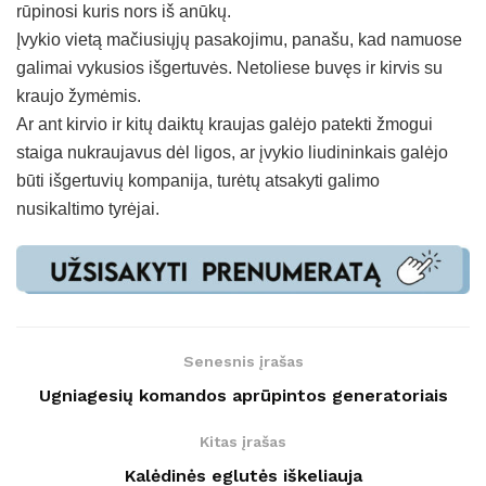
rūpinosi kuris nors iš anūkų.
Įvykio vietą mačiusiųjų pasakojimu, panašu, kad namuose
galimai vykusios išgertuvės. Netoliese buvęs ir kirvis su
kraujo žymėmis.
Ar ant kirvio ir kitų daiktų kraujas galėjo patekti žmogui
staiga nukraujavus dėl ligos, ar įvykio liudininkais galėjo
būti išgertuvių kompanija, turėtų atsakyti galimo
nusikaltimo tyrėjai.
Senesnis įrašas
Ugniagesių komandos aprūpintos generatoriais
Kitas įrašas
Kalėdinės eglutės iškeliauja