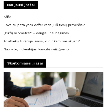
Naujausi įrašai
Afiša
Lova su patalynės dėže: kada ji iš tiesų praverčia?
„Biržų kilometrai“ – daugiau nei bėgimas
Ar atliekų turėtojai žinos, kur ir kam pasiskųsti?
Nuo vilkų nukentėjusi karvutė neišgyveno
Skaitomiausi įrašai