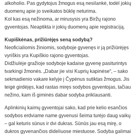
alkoholio. Pas gydytojus žmogus esą nesilankė, todėl jokių
duomenų apie jo sveikatos būklę neturima.
Kol kas esą nežinoma, ar mirusysis yra Biržų rajono
gyventojas. Neaptikta ir jokių duomenų apie registraciją.
Kupiškėnas, prižiūrėjęs seną sodybą?
Neoficialiomis žiniomis, sodyboje gyvenęs ir ją prižiūrėjęs
vyriškis yra Kupiškio rajono gyventojas.
Didžiulėje gražioje sodyboje kadaise gyvenę pasiturintys
tvarkingi žmonės. „Dabar jie visi Kuprių kapinėse“, – sako
sekmadienio vakare kelyje į Čypėnus sutiktas žmogus. Jis
teigė girdėjęs, kad rastas miręs sodybos gyventojas, tačiau
nežino, kam iš giminės dabar sodyba priklausanti.
Aplinkinių kaimų gyventojai sako, kad prie kelio esančios
sodybos erdviame name gyvenusi šeima turėjo daug vaikų
– gal keturis sūnus ir dvi dukras. Sūnūs jau esą mirę, o
dukros gyvenančios dideliuose miestuose. Sodyba galimai