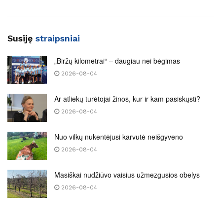
Susiję
straipsniai
„Biržų kilometrai“ – daugiau nei bėgimas
2026-08-04
Ar atliekų turėtojai žinos, kur ir kam pasiskųsti?
2026-08-04
Nuo vilkų nukentėjusi karvutė neišgyveno
2026-08-04
Masiškai nudžiūvo vaisius užmezgusios obelys
2026-08-04