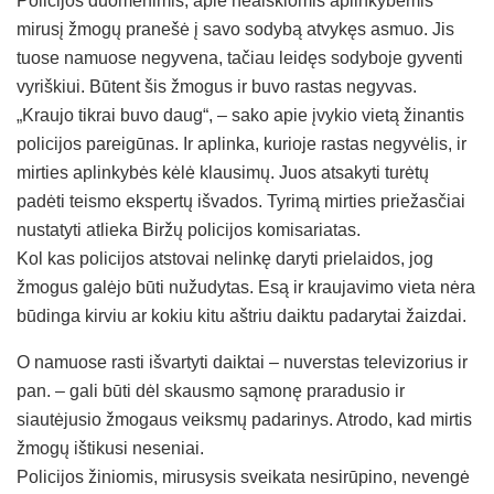
Policijos duomenimis, apie neaiškiomis aplinkybėmis
mirusį žmogų pranešė į savo sodybą atvykęs asmuo. Jis
tuose namuose negyvena, tačiau leidęs sodyboje gyventi
vyriškiui. Būtent šis žmogus ir buvo rastas negyvas.
„Kraujo tikrai buvo daug“, – sako apie įvykio vietą žinantis
policijos pareigūnas. Ir aplinka, kurioje rastas negyvėlis, ir
mirties aplinkybės kėlė klausimų. Juos atsakyti turėtų
padėti teismo ekspertų išvados. Tyrimą mirties priežasčiai
nustatyti atlieka Biržų policijos komisariatas.
Kol kas policijos atstovai nelinkę daryti prielaidos, jog
žmogus galėjo būti nužudytas. Esą ir kraujavimo vieta nėra
būdinga kirviu ar kokiu kitu aštriu daiktu padarytai žaizdai.
O namuose rasti išvartyti daiktai – nuverstas televizorius ir
pan. – gali būti dėl skausmo sąmonę praradusio ir
siautėjusio žmogaus veiksmų padarinys. Atrodo, kad mirtis
žmogų ištikusi neseniai.
Policijos žiniomis, mirusysis sveikata nesirūpino, nevengė