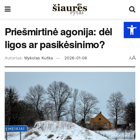
Open
Priešmirtinė agonija: dėl
ligos ar pasikėsinimo?
A
Autorius:
Mykolas Kutka
2026-01-06
A