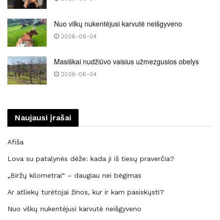
Nuo vilkų nukentėjusi karvutė neišgyveno
2026-08-04
Masiškai nudžiūvo vaisius užmezgusios obelys
2026-08-04
Naujausi įrašai
Afiša
Lova su patalynės dėže: kada ji iš tiesų praverčia?
„Biržų kilometrai“ – daugiau nei bėgimas
Ar atliekų turėtojai žinos, kur ir kam pasiskųsti?
Nuo vilkų nukentėjusi karvutė neišgyveno