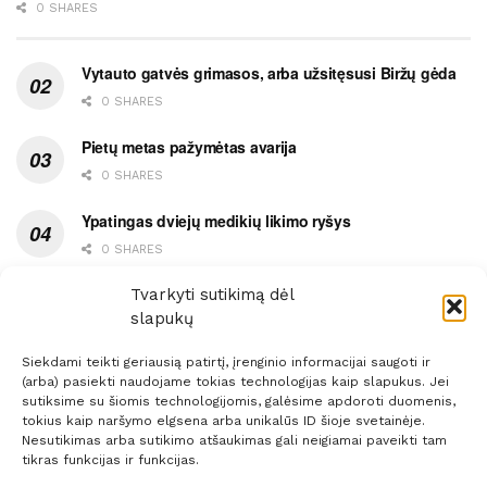
0 SHARES
Vytauto gatvės grimasos, arba užsitęsusi Biržų gėda
0 SHARES
Pietų metas pažymėtas avarija
0 SHARES
Ypatingas dviejų medikių likimo ryšys
0 SHARES
Ašaromis baigęsis užėjimas į piceriją
Tvarkyti sutikimą dėl
slapukų
0 SHARES
Siekdami teikti geriausią patirtį, įrenginio informacijai saugoti ir
(arba) pasiekti naudojame tokias technologijas kaip slapukus. Jei
sutiksime su šiomis technologijomis, galėsime apdoroti duomenis,
tokius kaip naršymo elgsena arba unikalūs ID šioje svetainėje.
Nesutikimas arba sutikimo atšaukimas gali neigiamai paveikti tam
Prenumerata
Reklama
Taisyklės
Kontaktai
tikras funkcijas ir funkcijas.