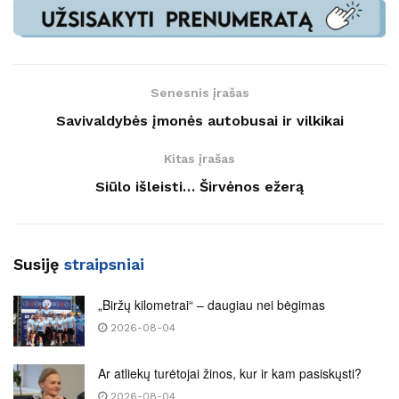
Senesnis įrašas
Savivaldybės įmonės autobusai ir vilkikai
Kitas įrašas
Siūlo išleisti… Širvėnos ežerą
Susiję
straipsniai
„Biržų kilometrai“ – daugiau nei bėgimas
2026-08-04
Ar atliekų turėtojai žinos, kur ir kam pasiskųsti?
2026-08-04