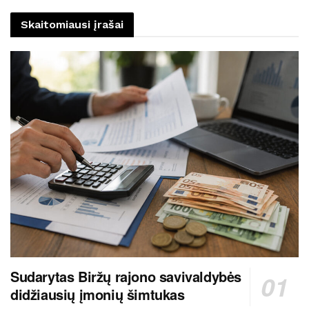
Skaitomiausi įrašai
Sudarytas Biržų rajono savivaldybės
didžiausių įmonių šimtukas