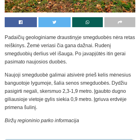
Padaičių geologiniame draustinyje smegduobės nėra retas
reiškinys. Žemė veriasi čia gana dažnai. Rudenį
smegduobių derlius vėl išauga. Po javapjūtės itin gerai
pasimato naujosios duobės.
Naujoji smegduobė galimai atsivėrė prieš kelis mėnesius
banguotoje lygumoje, šalia senos smegduobės. Dydžiu
pasigirti negali, skersmuo 2,3-1,9 metro. Įgaubto dugno
giliausioje vietoje gylis siekia 0,9 metro. Įgriuva erdvėje
primena šulinį.
Biržų regioninio parko informacija