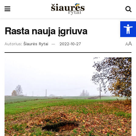
Open
Rasta nauja įgriuva
A
Autorius:
Šiaurės Rytai
2022-10-27
A