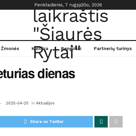
Penktadienis, 7 rugpjūčio, 2026
Žmonės
Kultūra
Renginiai
Partnerių turinys
eturias dienas
2025-04-25
in
Aktualijos
Share on Twitter