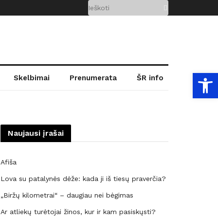
Open
Skelbimai
Prenumerata
ŠR info
Naujausi įrašai
Afiša
Lova su patalynės dėže: kada ji iš tiesų praverčia?
„Biržų kilometrai“ – daugiau nei bėgimas
Ar atliekų turėtojai žinos, kur ir kam pasiskųsti?