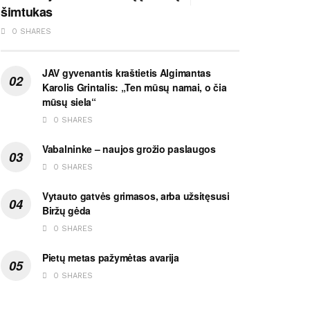
šimtukas
0 SHARES
JAV gyvenantis kraštietis Algimantas
Karolis Grintalis: „Ten mūsų namai, o čia
mūsų siela“
0 SHARES
Vabalninke – naujos grožio paslaugos
0 SHARES
Vytauto gatvės grimasos, arba užsitęsusi
Biržų gėda
0 SHARES
Pietų metas pažymėtas avarija
0 SHARES