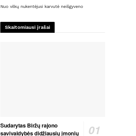
Nuo vilkų nukentėjusi karvutė neišgyveno
Skaitomiausi įrašai
Sudarytas Biržų rajono
savivaldybės didžiausių įmonių