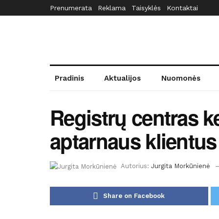
Prenumerata
Reklama
Taisyklės
Kontaktai
Pradinis
Aktualijos
Nuomonės
Registrų centras k
aptarnaus klientus
Autorius:
Jurgita Morkūnienė
Share on Facebook