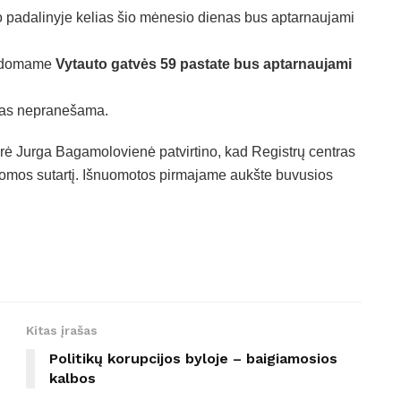
mo padalinyje kelias šio mėnesio dienas bus aptarnaujami
valdomame
Vytauto gatvės 59 pastate bus aptarnaujami
 kas nepranešama.
orė Jurga Bagamolovienė patvirtino, kad Registrų centras
uomos sutartį. Išnuomotos pirmajame aukšte buvusios
Kitas įrašas
Politikų korupcijos byloje – baigiamosios
kalbos