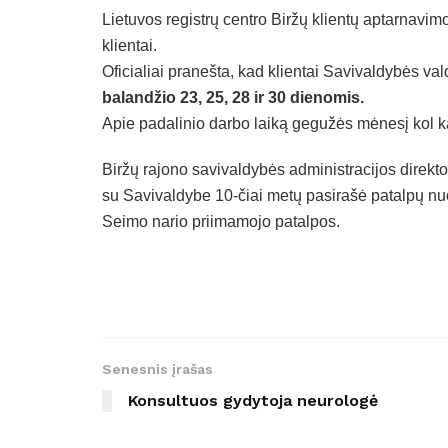
Lietuvos registrų centro Biržų klientų aptarnavi
klientai.
Oficialiai pranešta, kad klientai Savivaldybės 
balandžio 23, 25, 28 ir 30 dienomis.
Apie padalinio darbo laiką gegužės mėnesį kol
Biržų rajono savivaldybės administracijos direkt
su Savivaldybe 10-čiai metų pasirašė patalpų n
Seimo nario priimamojo patalpos.
Senesnis įrašas
Konsultuos gydytoja neurologė