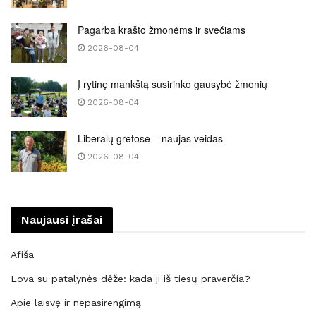
Pagarba krašto žmonėms ir svečiams
2026-08-04
Į rytinę mankštą susirinko gausybė žmonių
2026-08-04
Liberalų gretose – naujas veidas
2026-08-04
Naujausi įrašai
Afiša
Lova su patalynės dėže: kada ji iš tiesų praverčia?
Apie laisvę ir nepasirengimą