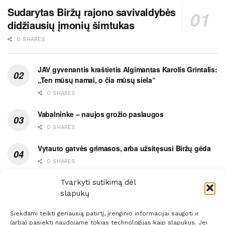
Sudarytas Biržų rajono savivaldybės
didžiausių įmonių šimtukas
0 SHARES
JAV gyvenantis kraštietis Algimantas Karolis Grintalis:
„Ten mūsų namai, o čia mūsų siela“
0 SHARES
Vabalninke – naujos grožio paslaugos
0 SHARES
Vytauto gatvės grimasos, arba užsitęsusi Biržų gėda
0 SHARES
Pietų metas pažymėtas avarija
Tvarkyti sutikimą dėl
slapukų
0 SHARES
Siekdami teikti geriausią patirtį, įrenginio informacijai saugoti ir
(arba) pasiekti naudojame tokias technologijas kaip slapukus. Jei