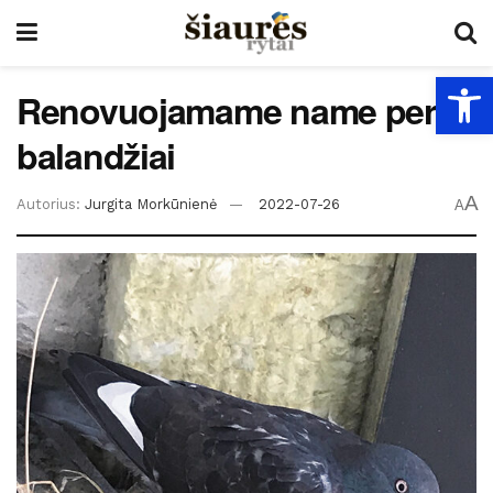
Open
Renovuojamame name peri
balandžiai
A
Autorius:
Jurgita Morkūnienė
2022-07-26
A