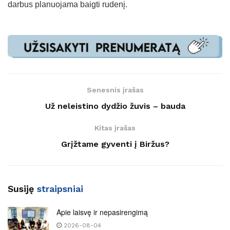
darbus planuojama baigti rudenį.
Senesnis įrašas
Už neleistino dydžio žuvis – bauda
Kitas įrašas
Grįžtame gyventi į Biržus?
Susiję
straipsniai
Apie laisvę ir nepasirengimą
2026-08-04