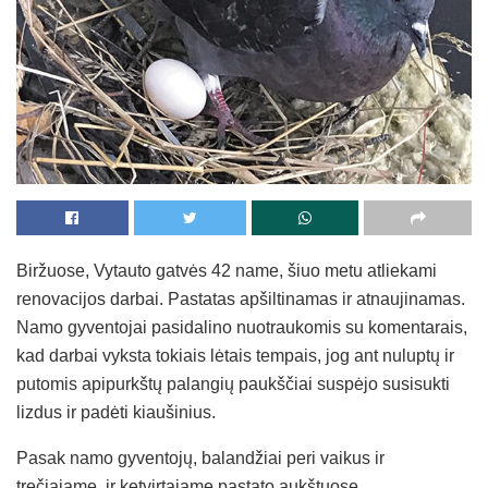
Biržuose, Vytauto gatvės 42 name, šiuo metu atliekami
renovacijos darbai. Pastatas apšiltinamas ir atnaujinamas.
Namo gyventojai pasidalino nuotraukomis su komentarais,
kad darbai vyksta tokiais lėtais tempais, jog ant nuluptų ir
putomis apipurkštų palangių paukščiai suspėjo susisukti
lizdus ir padėti kiaušinius.
Pasak namo gyventojų, balandžiai peri vaikus ir
trečiajame, ir ketvirtajame pastato aukštuose.