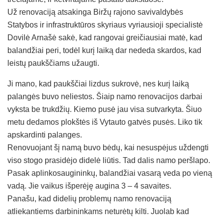
Už renovaciją atsakinga Biržų rajono savivaldybės
Statybos ir infrastruktūros skyriaus vyriausioji specialistė
Dovilė Arnašė sakė, kad rangovai greičiausiai matė, kad
balandžiai peri, todėl kurį laiką dar nededa skardos, kad
leistų paukščiams užaugti.
Ji mano, kad paukščiai lizdus sukrovė, nes kurį laiką
palangės buvo neliestos. Šiaip namo renovacijos darbai
vyksta be trukdžių. Kiemo pusė jau visa sutvarkyta. Šiuo
metu dedamos plokštės iš Vytauto gatvės pusės. Liko tik
apskardinti palanges.
Renovuojant šį namą buvo bėdų, kai nesuspėjus uždengti
viso stogo prasidėjo didelė liūtis. Tad dalis namo peršlapo.
Pasak aplinkosaugininkų, balandžiai vasarą veda po vieną
vadą. Jie vaikus išperėję augina 3 – 4 savaites.
Panašu, kad didelių problemų namo renovaciją
atliekantiems darbininkams neturėtų kilti. Juolab kad