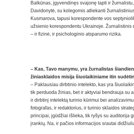
Balkūnas, įgyvendinęs svajonę tapti ir žurnalistu
Davidonytė, su kolegomis atliekanti žurnalistiniu
Kusmarova, tapusi korespondente vos septyniolik
užsienio korespondentu Ukrainoje. Žurnalistinis da
– ir fizinė, ir psichologinio atsparumo rizika.
– Kas, Tavo manymu, yra žurnalistas šiandien, k
žiniasklaidos misija šiuolaikiniame itin sudė
– Paklausiau dirbtinio intelekto, kas yra šiuolaiki
tik perduoda žinias, bet ir aktyviai bendrauja su a
ir dirbtinį intelektą turinio kūrimui bei analizavimu
fotografas, ir redaktorius, ir turinio sklaidos str
principai, įgūdžiai išlieka, tik ryšys su auditori
įrankių. Na, ir pačios informacijos srautai didžiulia