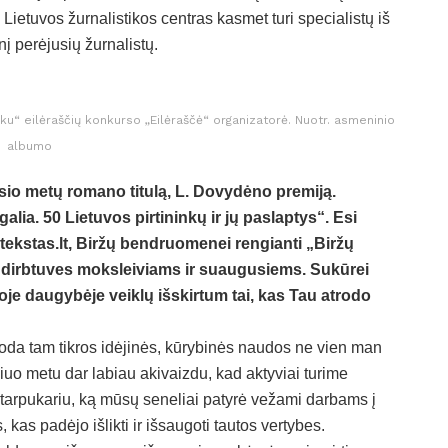
 Lietuvos žurnalistikos centras kasmet turi specialistų iš
nį perėjusių žurnalistų.
ku“ eilėraščių konkurso „Eilėraščė“ organizatorė. Nuotr. asmeninio
albumo
sio metų romano titulą, L. Dovydėno premiją.
alia. 50 Lietuvos pirtininkų ir jų paslaptys“. Esi
urtekstas.lt, Biržų bendruomenei rengianti „Biržų
u dirbtuves moksleiviams ir suaugusiems. Sukūrei
oje daugybėje veiklų išskirtum tai, kas Tau atrodo
duoda tam tikros idėjinės, kūrybinės naudos ne vien man
iuo metu dar labiau akivaizdu, kad aktyviai turime
i tarpukariu, ką mūsų seneliai patyrė vežami darbams į
 kas padėjo išlikti ir išsaugoti tautos vertybes.