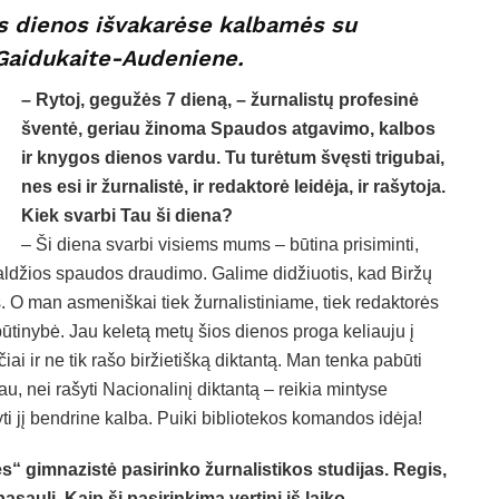
s dienos išvakarėse kalbamės su
e Gaidukaite-Audeniene.
– Rytoj, gegužės 7 dieną, – žurnalistų profesinė
šventė, geriau žinoma Spaudos atgavimo, kalbos
ir knygos dienos vardu. Tu turėtum švęsti trigubai,
nes esi ir žurnalistė, ir redaktorė leidėja, ir rašytoja.
Kiek svarbi Tau ši diena?
– Ši diena svarbi visiems mums – būtina prisiminti,
aldžios spaudos draudimo. Galime didžiuotis, kad Biržų
. O man asmeniškai tiek žurnalistiniame, tiek redaktorės
būtinybė. Jau keletą metų šios dienos proga keliauju į
čiai ir ne tik rašo biržietišką diktantą. Man tenka pabūti
u, nei rašyti Nacionalinį diktantą – reikia mintyse
yti jį bendrine kalba. Puiki bibliotekos komandos idėja!
ės“ gimnazistė pasirinko žurnalistikos studijas. Regis,
aulį. Kaip šį pasirinkimą vertini iš laiko