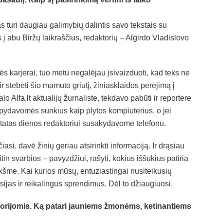
 turi daugiau galimybių dalintis savo tekstais su
s į abu Biržų laikraščius, redaktorių – Algirdo Vladislovo
s karjerai, tuo metu negalėjau įsivaizduoti, kad teks ne
t ir stebėti šio mamuto griūtį, žiniasklaidos perėjimą į
lo Alfa.lt aktualijų žurnaliste, tekdavo pabūti ir reportere
pydavomės sunkius kaip plytos kompiuterius, o jei
citatas dienos redaktoriui susakydavome telefonu.
čiasi, davė žinių geriau atsirinkti informaciją. Ir drąsiau
in svarbios – pavyzdžiui, rašyti, kokius iššūkius patiria
kšme. Kai kurios mūsų, entuziastingai nusiteikusių
sijas ir reikalingus sprendimus. Dėl to džiaugiuosi.
orijomis. Ką patari jauniems žmonėms, ketinantiems