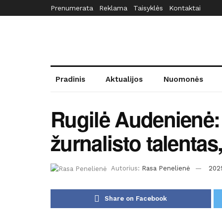
Prenumerata
Reklama
Taisyklės
Kontaktai
Pradinis
Aktualijos
Nuomonės
Rugilė Audenienė: 
žurnalisto talentas,
Autorius:
Rasa Penelienė
202
Share on Facebook