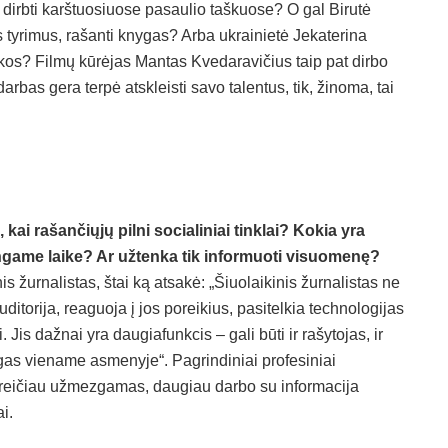
, dirbti karštuosiuose pasaulio taškuose? O gal Birutė
s tyrimus, rašanti knygas? Arba ukrainietė Jekaterina
os? Filmų kūrėjas Mantas Kvedaravičius taip pat dirbo
rbas gera terpė atskleisti savo talentus, tik, žinoma, tai
ai rašančiųjų pilni socialiniai tinklai? Kokia yra
tingame laike? Ar užtenka tik informuoti visuomenę?
nis žurnalistas, štai ką atsakė: „Šiuolaikinis žurnalistas ne
uditorija, reaguoja į jos poreikius, pasitelkia technologijas
i. Jis dažnai yra daugiafunkcis – gali būti ir rašytojas, ir
ategas viename asmenyje“. Pagrindiniai profesiniai
ja greičiau užmezgamas, daugiau darbo su informacija
i.