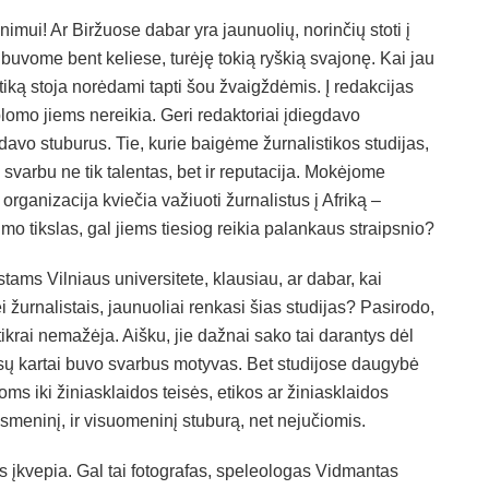
imui! Ar Biržuose dabar yra jaunuolių, norinčių stoti į
buvome bent keliese, turėję tokią ryškią svajonę. Kai jau
stiką stoja norėdami tapti šou žvaigždėmis. Į redakcijas
iplomo jiems nereikia. Geri redaktoriai įdiegdavo
davo stuburus. Tie, kurie baigėme žurnalistikos studijas,
 svarbu ne tik talentas, bet ir reputacija. Mokėjome
rganizacija kviečia važiuoti žurnalistus į Afriką –
mo tikslas, gal jiems tiesiog reikia palankaus straipsnio?
tams Vilniaus universitete, klausiau, ar dabar, kai
 žurnalistais, jaunuoliai renkasi šias studijas? Pasirodo,
tikrai nemažėja. Aišku, jie dažnai sako tai darantys dėl
sų kartai buvo svarbus motyvas. Bet studijose daugybė
ms iki žiniasklaidos teisės, etikos ar žiniasklaidos
asmeninį, ir visuomeninį stuburą, net nejučiomis.
ys įkvepia. Gal tai fotografas, speleologas Vidmantas