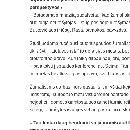
perspektyvos?
– Baigdama gimnaziją sugalvojau, kad žurnalistas
auditorija nei rašytojas. Daug prisidėjo ir rašyma
Butkevičiaus ir jūsų, Rasa, pamokos, pavyzdys.
Studijuodama ruošiausi būtent spaudos žurnalistė
tik rašyti į „Lietuvos rytą“ jo geraisiais metais, be
elektroninę erdvę. Kurį laiką dirbau naujienų porta
– palakstyti į spaudos konferencijas, Seimą. Tam
internetas beviltiškai pastrigdavo, svarbiausias 
Žurnalistinis darbas, nors pasaulis itin ryškiai kei
imtis temų, kurios tuo metu visuomenei neatrodo it
neįgalieji, domėtis gamtosaugos ar net tarmių rei
kolegų, aprašytos istorijos vėliau paskatino disku
– Tau tenka daug bendrauti su jaunomis audit