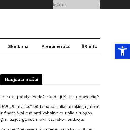
Open
Skelbimai
Prenumerata
ŠR info
Naujausi įrašai
Lova su patalynės dėže: kada ji iš tiesų praverčia?
UAB „Remvalus“ būdama socialiai atsakinga įmonė
ir finansiškai remianti Vabalninko Balio Sruogos
gimnazijos gabius mokinius, rekomenduoja:
Kaip lengvai pasiruošti svarbių sporto rungtynių