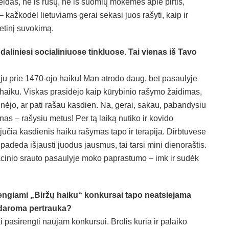
veldas, ne iš rusų, ne iš suomių mokėmės apie pirtis,
 – kažkodėl lietuviams gerai sekasi juos rašyti, kaip ir
tetinį suvokimą.
daliniesi socialiniuose tinkluose. Tai vienas iš Tavo
ėju prie 1470-ojo haiku! Man atrodo daug, bet pasaulyje
 haiku. Viskas prasidėjo kaip kūrybinio rašymo žaidimas,
sinėjo, ar pati rašau kasdien. Na, gerai, sakau, pabandysiu
as – rašysiu metus! Per tą laiką nutiko ir kovido
ejučia kasdienis haiku rašymas tapo ir terapija. Dirbtuvėse
padeda išjausti juodus jausmus, tai tarsi mini dienoraštis.
cinio srauto pasaulyje moko paprastumo – imk ir sudėk
 rengiami „Biržų haiku“ konkursai tapo neatsiejama
 daroma pertrauka?
pasirengti naujam konkursui. Brolis kuria ir palaiko