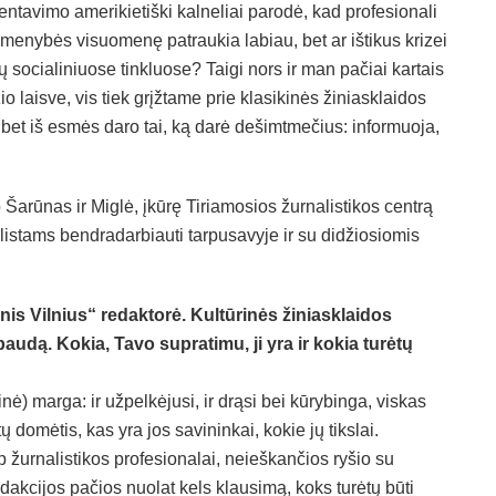
tavimo amerikietiški kalneliai parodė, kad profesionali
smenybės visuomenę patraukia labiau, bet ar ištikus krizei
 socialiniuose tinkluose? Taigi nors ir man pačiai kartais
 laisve, vis tiek grįžtame prie klasikinės žiniasklaidos
a, bet iš esmės daro tai, ką darė dešimtmečius: informuoja,
p Šarūnas ir Miglė, įkūrę Tiriamosios žurnalistikos centrą
listams bendradarbiauti tarpusavyje ir su didžiosiomis
dinis Vilnius“ redaktorė. Kultūrinės žiniasklaidos
paudą. Kokia, Tavo supratimu, ji yra ir kokia turėtų
nė) marga: ir užpelkėjusi, ir drąsi bei kūrybinga, viskas
ų domėtis, kas yra jos savininkai, kokie jų tikslai.
 žurnalistikos profesionalai, neieškančios ryšio su
 redakcijos pačios nuolat kels klausimą, koks turėtų būti