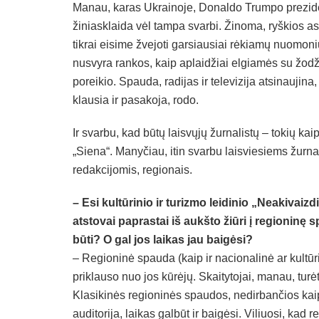
Manau, karas Ukrainoje, Donaldo Trumpo preziden
žiniasklaida vėl tampa svarbi. Žinoma, ryškios a
tikrai eisime žvejoti garsiausiai rėkiamų nuomonių
nusvyra rankos, kaip aplaidžiai elgiamės su žodžio
poreikio. Spauda, radijas ir televizija atsinaujin
klausia ir pasakoja, rodo.
Ir svarbu, kad būtų laisvųjų žurnalistų – tokių kai
„Siena“. Manyčiau, itin svarbu laisviesiems žurna
redakcijomis, regionais.
– Esi kultūrinio ir turizmo leidinio „Neakivaiz
atstovai paprastai iš aukšto žiūri į regioninę s
būti? O gal jos laikas jau baigėsi?
– Regioninė spauda (kaip ir nacionalinė ar kultūri
priklauso nuo jos kūrėjų. Skaitytojai, manau, turėt
Klasikinės regioninės spaudos, nedirbančios kaip
auditorija, laikas galbūt ir baigėsi. Viliuosi, kad