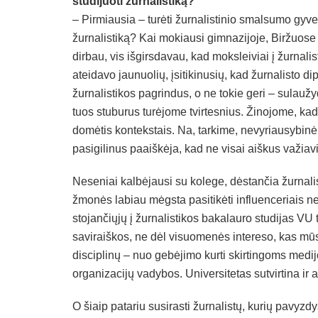
studijuoti žurnalistiką?
– Pirmiausia – turėti žurnalistinio smalsumo gyven
žurnalistiką? Kai mokiausi gimnazijoje, Biržuose 
dirbau, vis išgirsdavau, kad moksleiviai į žurnali
ateidavo jaunuolių, įsitikinusių, kad žurnalisto d
žurnalistikos pagrindus, o ne tokie geri – sulaužy
tuos stuburus turėjome tvirtesnius. Žinojome, kad
domėtis kontekstais. Na, tarkime, nevyriausybinė o
pasigilinus paaiškėja, kad ne visai aiškus važiavi
Neseniai kalbėjausi su kolege, dėstančia žurnalis
žmonės labiau mėgsta pasitikėti influenceriais nei
stojančiųjų į žurnalistikos bakalauro studijas VU 
saviraiškos, ne dėl visuomenės intereso, kas mū
disciplinų – nuo gebėjimo kurti skirtingoms medijo
organizacijų vadybos. Universitetas sutvirtina ir 
O šiaip patariu susirasti žurnalistų, kurių pavyzd