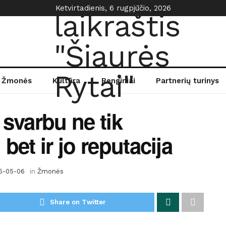
Ketvirtadienis, 6 rugpjūčio, 2026
Žmonės
Kultūra
Renginiai
Partnerių turinys
svarbu ne tik
 bet ir jo reputacija
5-05-06
in
Žmonės
Share on Twitter