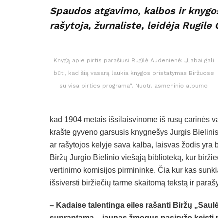
Spaudos atgavimo, kalbos ir knygo
rašytoja, žurnaliste, leidėja Rugil
Knygą apie pirtis parašiusi Rugilė Audenienė: „Labai gali
būti, kad šią vasarą laukia knygos pristatymas Biržuose
su visa pirties programa“. Nuotr. asmeninio albumo
kad 1904 metais išsilaisvinome iš rusų carinės v
krašte gyveno garsusis knygnešys Jurgis Bielinis
ar rašytojos kelyje sava kalba, laisvas žodis yra 
Biržų Jurgio Bielinio viešąją biblioteką, kur biržie
vertinimo komisijos pirmininke. Čia kur kas sunkia
išsiversti biržiečių tarme skaitomą tekstą ir paraš
– Kadaise talentinga eiles rašanti Biržų „Saul
suprantama – jaunas žmogus pasiryžo keisti pas