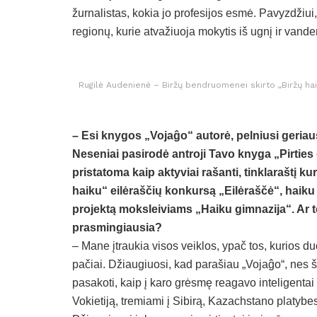
žurnalistas, kokia jo profesijos esmė. Pavyzdžiui,
regionų, kurie atvažiuoja mokytis iš ugnį ir vande
Rugilė Audenienė – Biržų bendruomenei skirto „Biržų hai
– Esi knygos „Vojaĝo“ autorė, pelniusi geriau
Neseniai pasirodė antroji Tavo knyga „Pirties g
pristatoma kaip aktyviai rašanti, tinklaraštį k
haiku“ eilėraščių konkursą „Eilėraščė“, haik
projektą moksleiviams „Haiku gimnazija“. Ar t
prasmingiausia?
– Mane įtraukia visos veiklos, ypač tos, kurios 
pačiai. Džiaugiuosi, kad parašiau „Vojaĝo“, nes š
pasakoti, kaip į karo grėsmę reagavo inteligenta
Vokietiją, tremiami į Sibirą, Kazachstano platybes,