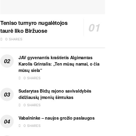
Teniso turnyro nugalėtojos
taurė liko Biržuose
0 SHARES
JAV gyvenantis kraštietis Algimantas
Karolis Grintalis: „Ten mūsų namai, o čia
mūsų siela“
0 SHARES
Sudarytas Biržų rajono savivaldybės
didžiausių įmonių šimtukas
0 SHARES
Vabalninke – naujos grožio paslaugos
0 SHARES