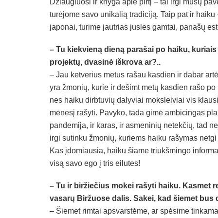
Džiaugiuosi ir knyga apie pirtį – tai irgi mūsų pa
turėjome savo unikalią tradiciją. Taip pat ir haiku
japonai, turime jautrias jusles gamtai, panašų es
– Tu kiekvieną dieną parašai po haiku, kuriais 
projektų, dvasinė iškrova ar?..
– Jau ketverius metus rašau kasdien ir dabar art
yra žmonių, kurie ir dešimt metų kasdien rašo po
nes haiku dirbtuvių dalyviai moksleiviai vis klau
mėnesį rašyti. Pavyko, tada gimė ambicingas plan
pandemija, ir karas, ir asmeninių netekčių, tad n
irgi sutinku žmonių, kuriems haiku rašymas netgi 
Kas įdomiausia, haiku šiame triukšmingo informa
visą savo ego į tris eilutes!
– Tu ir biržiečius mokei rašyti haiku. Kasmet
vasarų Biržuose dalis. Sakei, kad šiemet bus
– Šiemet rimtai apsvarstėme, ar spėsime tinkamai 