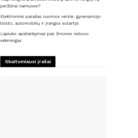
peržiūrai namuose?
Elektroninis parašas nuomos versle: gyvenamojo
būsto, automobilių ir įrangos sutartys
Lapiuko apsilankymas pas žmones nebuvo
sėkmingas
Skaitomiausi įrašai