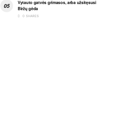
Vytauto gatvės grimasos, arba užsitęsusi
Biržų gėda
0 SHARES