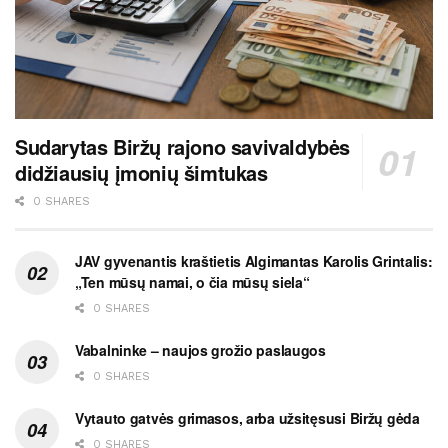
Sudarytas Biržų rajono savivaldybės
didžiausių įmonių šimtukas
0 SHARES
JAV gyvenantis kraštietis Algimantas Karolis Grintalis:
„Ten mūsų namai, o čia mūsų siela“
0 SHARES
Vabalninke – naujos grožio paslaugos
0 SHARES
Vytauto gatvės grimasos, arba užsitęsusi Biržų gėda
0 SHARES