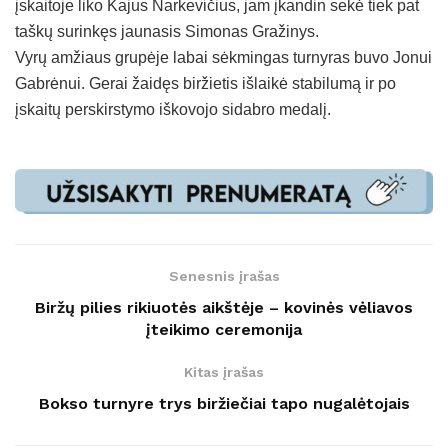
įskaitoje liko Kajus Narkevičius, jam įkandin sekė tiek pat
taškų surinkęs jaunasis Simonas Gražinys.
Vyrų amžiaus grupėje labai sėkmingas turnyras buvo Jonui
Gabrėnui. Gerai žaidęs biržietis išlaikė stabilumą ir po
įskaitų perskirstymo iškovojo sidabro medalį.
Senesnis įrašas
Biržų pilies rikiuotės aikštėje – kovinės vėliavos
įteikimo ceremonija
Kitas įrašas
Bokso turnyre trys biržiečiai tapo nugalėtojais