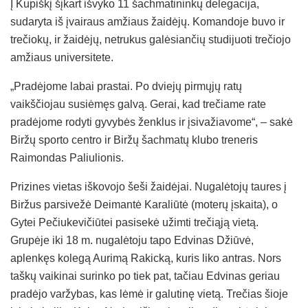
Į Kupiškį šįkart išvyko 11 šachmatininkų delegacija,
sudaryta iš įvairaus amžiaus žaidėjų. Komandoje buvo ir
trečiokų, ir žaidėjų, netrukus galėsiančių studijuoti trečiojo
amžiaus universitete.
„Pradėjome labai prastai. Po dviejų pirmųjų ratų
vaikščiojau susiėmęs galvą. Gerai, kad trečiame rate
pradėjome rodyti gyvybės ženklus ir įsivažiavome“, – sakė
Biržų sporto centro ir Biržų šachmatų klubo treneris
Raimondas Paliulionis.
Prizines vietas iškovojo šeši žaidėjai. Nugalėtojų taures į
Biržus parsivežė Deimantė Karaliūtė (moterų įskaita), o
Gytei Pečiukevičiūtei pasisekė užimti trečiąją vietą.
Grupėje iki 18 m. nugalėtoju tapo Edvinas Džiūvė,
aplenkęs kolegą Aurimą Rakicką, kuris liko antras. Nors
taškų vaikinai surinko po tiek pat, tačiau Edvinas geriau
pradėjo varžybas, kas lėmė ir galutinę vietą. Trečias šioje