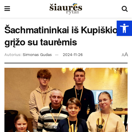
Open
Šachmatininkai iš Kupiškio
grįžo su taurėmis
A
Autorius:
Simonas Gudas
2024-11-26
A