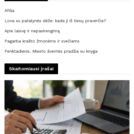
Afiša
Lova su patalynės dėže: kada ji iš tiesų praverčia?
Apie laisvę ir nepasirengimą
Pagarba krašto žmonėms ir svečiams
Penktadienis. Miesto šventės pradžia su knyga
Skaitomiausi įrašai