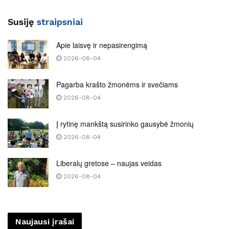
Susiję
straipsniai
Apie laisvę ir nepasirengimą
2026-08-04
Pagarba krašto žmonėms ir svečiams
2026-08-04
Į rytinę mankštą susirinko gausybė žmonių
2026-08-04
Liberalų gretose – naujas veidas
2026-08-04
Naujausi įrašai