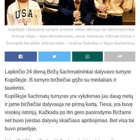
Kupiškyje vykusiame turnyre prizines vietas iškovojo šie šachmatininkai.
Pirmoje eilėje – Gytė Pečiukevičiūtė, Jonas Gabrėnas, Edvinas Džiūvė ir
Deimantė Karaliūtė. Antroje eilėje – Andrius Rakickas ir Kajus Narkevičius.
Lapkričio 24 dieną Biržų šachmatininkai dalyvavo turnyre
Kupiškyje. Iš turnyro biržiečiai grįžo su medaliais ir
taurėmis.
Kupiškyje šachmatų turnyras yra vykdomas jau daug metų
ir jame biržiečiai dalyvauja ne pirmą kartą. Tiesa, yra buvę
visokių istorijų. Kažkada po itin gero pasirodymo Biržams
net buvo įvestas dalyvių skaičiaus apribojimas. Bet visa tai
buvo praeityje.