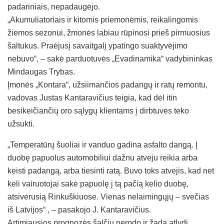
padariniais, nepadaugėjo.
„Akumuliatoriais ir kitomis priemonėmis, reikalingomis
žiemos sezonui, žmonės labiau rūpinosi prieš pirmuosius
šaltukus. Praėjusį savaitgalį ypatingo suaktyvėjimo
nebuvo“, – sakė parduotuvės „Evadinamika“ vadybininkas
Mindaugas Trybas.
Įmonės „Kontara“, užsiimančios padangų ir ratų remontu,
vadovas Justas Kantaravičius teigia, kad dėl itin
besikeičiančių oro sąlygų klientams į dirbtuves teko
užsukti.
„Temperatūrų šuoliai ir vanduo gadina asfalto dangą. Į
duobę papuolus automobiliui dažnu atveju reikia arba
keisti padangą, arba tiesinti ratą. Buvo toks atvejis, kad net
keli vairuotojai sakė papuolę į tą pačią kelio duobę,
atsivėrusią Rinkuškiuose. Vienas nelaimingųjų – svečias
iš Latvijos“ , – pasakojo J. Kantaravičius.
Artimiausios prognozės šalčių nerodo ir žada atlydį.