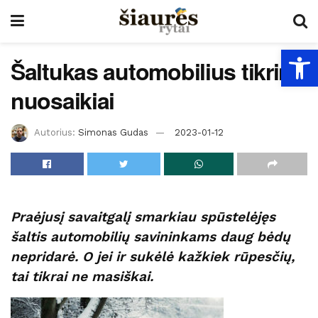
Open
Šaltukas automobilius tikrina
nuosaikiai
Autorius:
Simonas Gudas
2023-01-12
Praėjusį savaitgalį smarkiau spūstelėjęs
šaltis automobilių savininkams daug bėdų
nepridarė. O jei ir sukėlė kažkiek rūpesčių,
tai tikrai ne masiškai.