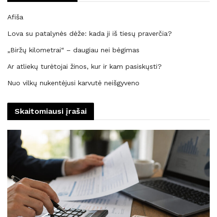
Afiša
Lova su patalynės dėže: kada ji iš tiesų praverčia?
„Biržų kilometrai“ – daugiau nei bėgimas
Ar atliekų turėtojai žinos, kur ir kam pasiskųsti?
Nuo vilkų nukentėjusi karvutė neišgyveno
Skaitomiausi įrašai