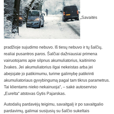
„Savaitės
pradžioje sujudimo nebuvo. Iš tiesų nebuvo ir tų šalčių,
realiai pusantros paros. Šalčiai dažniausiai primena
vairuotojams apie silpnus akumuliatorius, kaitinimo
žvakes. Jei akumuliatorius ilgai nekeistas arba jei
abejojate jo patikimumu, turime galimybę patikrinti
akumuliatoriaus gyvybingumą pagal tam tikrus parametrus.
Tai klientams nieko nekainuoja“, – sakė autoserviso
„Eurelta“ atstovas Gytis Pajarskas.
Autodalių pardavėjų teigimu, savaitgalį ir po savaitgalio
pardavimų, galimai susijusių su šalčio sukeltais