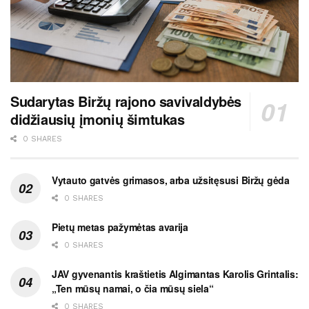
Sudarytas Biržų rajono savivaldybės
didžiausių įmonių šimtukas
0 SHARES
Vytauto gatvės grimasos, arba užsitęsusi Biržų gėda
0 SHARES
Pietų metas pažymėtas avarija
0 SHARES
JAV gyvenantis kraštietis Algimantas Karolis Grintalis:
„Ten mūsų namai, o čia mūsų siela“
0 SHARES