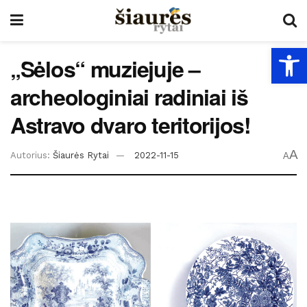
Open
„Sėlos“ muziejuje –
archeologiniai radiniai iš
Astravo dvaro teritorijos!
A
Autorius:
Šiaurės Rytai
2022-11-15
A