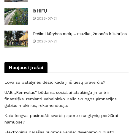
Iš HIFŲ
2026-07-21
Dešimt kūrybos metų – muzika, žmonės ir istorijos
2026-07-21
Naujausi įrašai
Lova su patalynės dėže: kada ji iš tiesų praverčia?
UAB „Remvalus“ būdama socialiai atsakinga įmonė ir
finansiškai remianti Vabalninko Balio Sruogos gimnazijos
gabius mokinius, rekomenduoja:
Kaip lengvai pasiruošti svarbių sporto rungtynių peržiūrai
namuose?
Elektroninis parašas nuomos versle: gyvenamojo būsto,