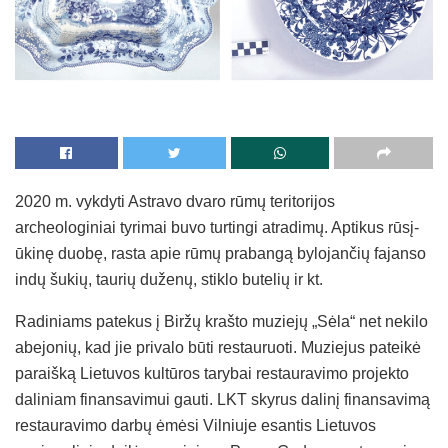
2020 m. vykdyti Astravo dvaro rūmų teritorijos
archeologiniai tyrimai buvo turtingi atradimų. Aptikus rūsį-
ūkinę duobę, rasta apie rūmų prabangą bylojančių fajanso
indų šukių, taurių duženų, stiklo butelių ir kt.
Radiniams patekus į Biržų krašto muziejų „Sėla“ net nekilo
abejonių, kad jie privalo būti restauruoti. Muziejus pateikė
paraišką Lietuvos kultūros tarybai restauravimo projekto
daliniam finansavimui gauti. LKT skyrus dalinį finansavimą
restauravimo darbų ėmėsi Vilniuje esantis Lietuvos