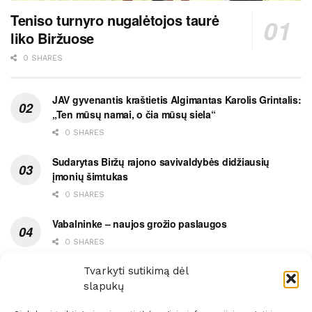
Teniso turnyro nugalėtojos taurė
liko Biržuose
0 SHARES
JAV gyvenantis kraštietis Algimantas Karolis Grintalis:
„Ten mūsų namai, o čia mūsų siela“
0 SHARES
Sudarytas Biržų rajono savivaldybės didžiausių
įmonių šimtukas
0 SHARES
Vabalninke – naujos grožio paslaugos
0 SHARES
Vytauto gatvės grimasos, arba užsitęsusi Biržų gėda
Tvarkyti sutikimą dėl
slapukų
0 SHARES