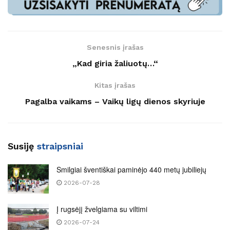
Senesnis įrašas
„Kad giria žaliuotų…“
Kitas įrašas
Pagalba vaikams – Vaikų ligų dienos skyriuje
Susiję
straipsniai
Smilgiai šventiškai paminėjo 440 metų jubiliejų
2026-07-28
Į rugsėjį žvelgiama su viltimi
2026-07-24