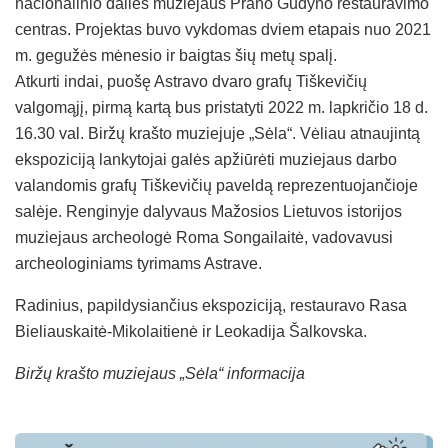
nacionalinio dailės muziejaus Prano Gudyno restauravimo
centras. Projektas buvo vykdomas dviem etapais nuo 2021
m. gegužės mėnesio ir baigtas šių metų spalį.
Atkurti indai, puošę Astravo dvaro grafų Tiškevičių
valgomąjį, pirmą kartą bus pristatyti 2022 m. lapkričio 18 d.
16.30 val. Biržų krašto muziejuje „Sėla“. Vėliau atnaujintą
ekspoziciją lankytojai galės apžiūrėti muziejaus darbo
valandomis grafų Tiškevičių paveldą reprezentuojančioje
salėje. Renginyje dalyvaus Mažosios Lietuvos istorijos
muziejaus archeologė Roma Songailaitė, vadovavusi
archeologiniams tyrimams Astrave.
Radinius, papildysiančius ekspoziciją, restauravo Rasa
Bieliauskaitė-Mikolaitienė ir Leokadija Šalkovska.
Biržų krašto muziejaus „Sėla“ informacija