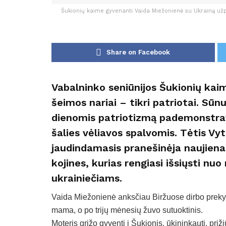
Šukionių kaime gyvenanti Vaida Miežonienė su Ukrainą užpu
Share on Facebook
Vabalninko seniūnijos Šukionių ka
šeimos nariai – tikri patriotai. Sū
dienomis patriotizmą pademonstrav
šalies vėliavos spalvomis. Tėtis Vyt
jaudindamasis pranešinėja naujiena
kojines, kurias rengiasi išsiųsti n
ukrainiečiams.
Vaida Miežonienė anksčiau Biržuose dirbo prekyb
mama, o po trijų mėnesių žuvo sutuoktinis.
Moteris grįžo gyventi į Šukionis, ūkininkauti, priž