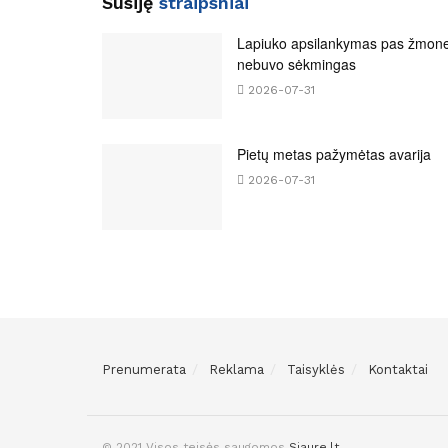
Susiję
straipsniai
Lapiuko apsilankymas pas žmon
nebuvo sėkmingas
2026-07-31
Pietų metas pažymėtas avarija
2026-07-31
Prenumerata
Reklama
Taisyklės
Kontaktai
© 2021 Visos teisės saugomos
Siaure.lt