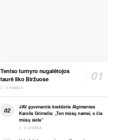
Teniso turnyro nugalėtojos
taurė liko Biržuose
0 SHARES
JAV gyvenantis kraštietis Algimantas
Karolis Grintalis: „Ten mūsų namai, o čia
mūsų siela“
0 SHARES