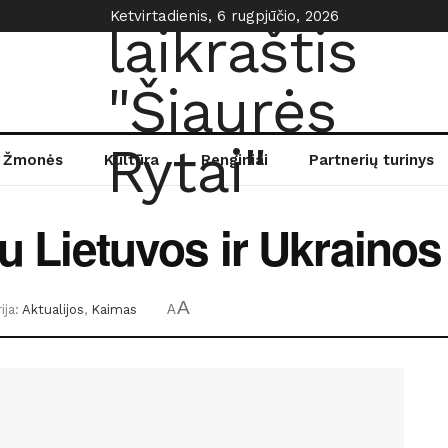
Ketvirtadienis, 6 rugpjūčio, 2026
Žmonės
Kultūra
Renginiai
Partnerių turinys
su Lietuvos ir Ukraino
A
ija:
Aktualijos
,
Kaimas
A