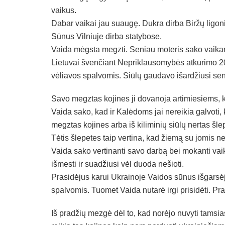
vaikus.
Dabar vaikai jau suaugę. Dukra dirba Biržų ligoni
Sūnus Vilniuje dirba statybose.
Vaida mėgsta megzti. Seniau moteris sako vaikams
Lietuvai švenčiant Nepriklausomybės atkūrimo 20
vėliavos spalvomis. Siūlų gaudavo išardžiusi sen
Savo megztas kojines ji dovanoja artimiesiems,
Vaida sako, kad ir Kalėdoms jai nereikia galvoti, 
megztas kojines arba iš kiliminių siūlų nertas šle
Tėtis šlepetes taip vertina, kad žiemą su jomis net
Vaida sako vertinanti savo darbą bei mokanti vai
išmesti ir suadžiusi vėl duoda nešioti.
Prasidėjus karui Ukrainoje Vaidos sūnus išgarsėj
spalvomis. Tuomet Vaida nutarė irgi prisidėti. P
Iš pradžių mezgė dėl to, kad norėjo nuvyti tamsia