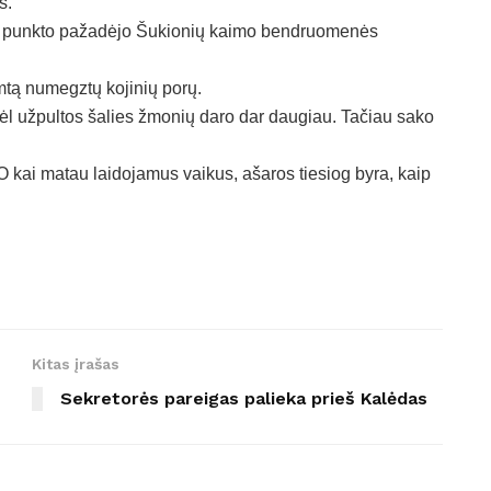
s.
imo punkto pažadėjo Šukionių kaimo bendruomenės
mtą numegztų kojinių porų.
dėl užpultos šalies žmonių daro dar daugiau. Tačiau sako
. O kai matau laidojamus vaikus, ašaros tiesiog byra, kaip
Kitas įrašas
Sekretorės pareigas palieka prieš Kalėdas