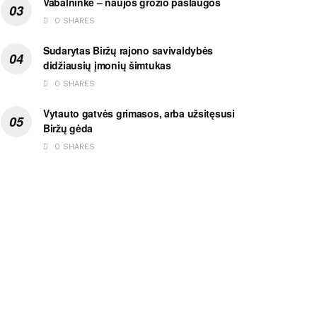
Vabalninke – naujos grožio paslaugos
0 SHARES
Sudarytas Biržų rajono savivaldybės
didžiausių įmonių šimtukas
0 SHARES
Vytauto gatvės grimasos, arba užsitęsusi
Biržų gėda
0 SHARES