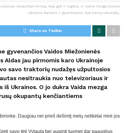
olusiais okupantais kovoja, kaip gali ir sugeba. Ji namie mezga kojines
Ukrainos kariams ir gyventojams, kad žiemą nesušaltų.
Share on Twitter
ime gyvenančios Vaidos Miežonienės
nus Aldas jau pirmomis karo Ukrainoje
o savo traktorių nudažęs užpultosios
autas nesitraukia nuo televizoriaus ir
s iš Ukrainos. O jo dukra Vaida mezga
uo rusų okupantų kenčiantiems
ininke. Daugiau nei prieš dešimtį metų netikėtai mirė jos
iūrėti savo tėtį Vytautą bei auginti tuomet dar paauglius