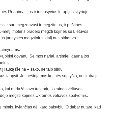
nės Reanimacijos ir intensyvios terapijos skyriuje.
 ir sau megzdavusi ir megztinius, ir pirštines.
-metį, moteris pradėjo megzti kojines su Lietuvos
us jaunystės megztinius, dalį nusipirkdavo.
 kaimynams.
ką pirkti dovanų. Šeimos nariai, artimieji gauna jos
petes.
 į lauką išeina – sako, ne taip slidu.
kus taupyti. Jei nešiojamos kojinės suplyšta, neskuba jų
o, kai nudažė savo traktorių Ukrainos vėliavos
radėjo megzti kojines Ukrainos vėliavos spalvomis.
s mintis, kylančias dėl karo baisybių. O dabar nutarė, kad