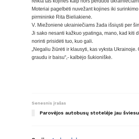
reikia tas kojines kaip nors perduoti ukrainiečiam
Moteriai pagelbėti nuvežant kojines iki surink
pirmininkė Rita Bieliakienė.
V. Miežonienė ukrainiečiams žada išsiųsti per ši
Ji sako nesanti kažkuo ypatinga, mano, kad kiti 
norinti prisidėti tuo, kuo gali.
„Negaliu žiūrėti ir klausyti, kas vyksta Ukrainoje
graudu ir baisu“,- kalbėjo šukioniškė.
Senesnis įrašas
Parovėjos autobusų stotelėje jau šviesu