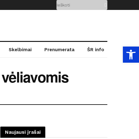
Open
Skelbimai
Prenumerata
ŠR info
s vėliavomis
Naujausi įrašai