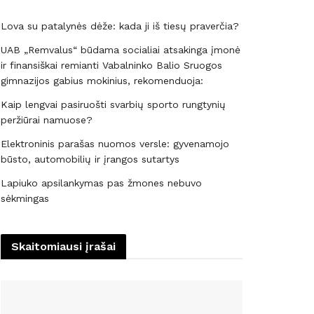
Lova su patalynės dėže: kada ji iš tiesų praverčia?
UAB „Remvalus“ būdama socialiai atsakinga įmonė
ir finansiškai remianti Vabalninko Balio Sruogos
gimnazijos gabius mokinius, rekomenduoja:
Kaip lengvai pasiruošti svarbių sporto rungtynių
peržiūrai namuose?
Elektroninis parašas nuomos versle: gyvenamojo
būsto, automobilių ir įrangos sutartys
Lapiuko apsilankymas pas žmones nebuvo
sėkmingas
Skaitomiausi įrašai