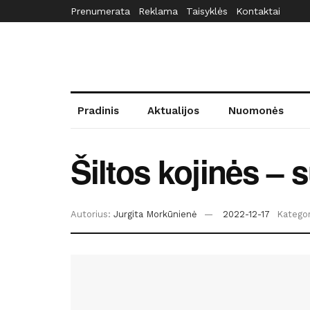
Prenumerata
Reklama
Taisyklės
Kontaktai
Pradinis
Aktualijos
Nuomonės
Šiltos kojinės – 
Autorius:
Jurgita Morkūnienė
2022-12-17
Kategor