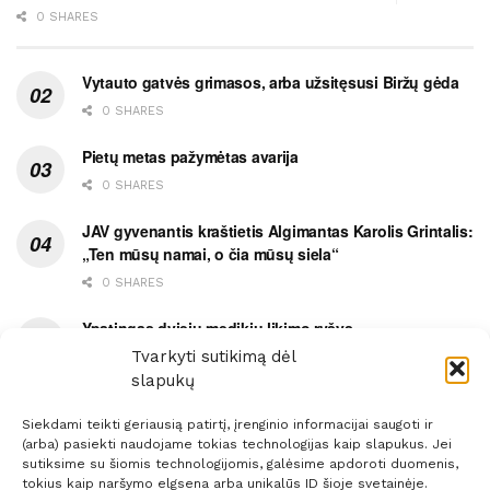
0 SHARES
Vytauto gatvės grimasos, arba užsitęsusi Biržų gėda
0 SHARES
Pietų metas pažymėtas avarija
0 SHARES
JAV gyvenantis kraštietis Algimantas Karolis Grintalis:
„Ten mūsų namai, o čia mūsų siela“
0 SHARES
Ypatingas dviejų medikių likimo ryšys
Tvarkyti sutikimą dėl
0 SHARES
slapukų
Siekdami teikti geriausią patirtį, įrenginio informacijai saugoti ir
(arba) pasiekti naudojame tokias technologijas kaip slapukus. Jei
sutiksime su šiomis technologijomis, galėsime apdoroti duomenis,
tokius kaip naršymo elgsena arba unikalūs ID šioje svetainėje.