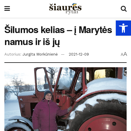
Open
Šilumos kelias – į Marytės
namus ir iš jų
A
Autorius:
Jurgita Morkūnienė
2021-12-09
A