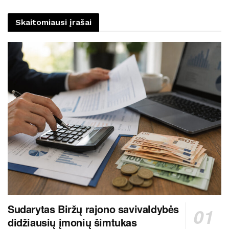
Skaitomiausi įrašai
Sudarytas Biržų rajono savivaldybės
didžiausių įmonių šimtukas