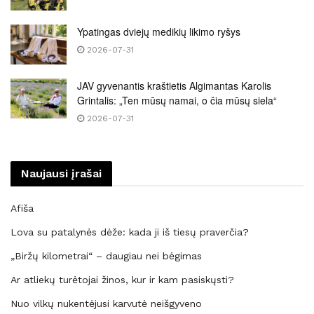
Ypatingas dviejų medikių likimo ryšys
2026-07-31
JAV gyvenantis kraštietis Algimantas Karolis
Grintalis: „Ten mūsų namai, o čia mūsų siela“
2026-07-31
Naujausi įrašai
Afiša
Lova su patalynės dėže: kada ji iš tiesų praverčia?
„Biržų kilometrai“ – daugiau nei bėgimas
Ar atliekų turėtojai žinos, kur ir kam pasiskųsti?
Nuo vilkų nukentėjusi karvutė neišgyveno