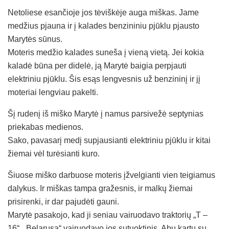
Netoliese esančioje jos tėviškėje auga miškas. Jame
medžius pjauna ir į kalades benzininiu pjūklu pjausto
Marytės sūnus.
Moteris medžio kalades suneša į vieną vietą. Jei kokia
kaladė būna per didelė, ją Marytė baigia perpjauti
elektriniu pjūklu. Šis esąs lengvesnis už benzininį ir jį
moteriai lengviau pakelti.
Šį rudenį iš miško Marytė į namus parsivežė septynias
priekabas medienos.
Sako, pavasarį medį supjausianti elektriniu pjūklu ir kitai
žiemai vėl turėsianti kuro.
Šiuose miško darbuose moteris įžvelgianti vien teigiamus
dalykus. Ir miškas tampa gražesnis, ir malkų žiemai
prisirenki, ir dar pajudėti gauni.
Marytė pasakojo, kad ji seniau vairuodavo traktorių „T –
16“. „Belarusą“ vairuodavo jos sutuoktinis. Abu kartu su