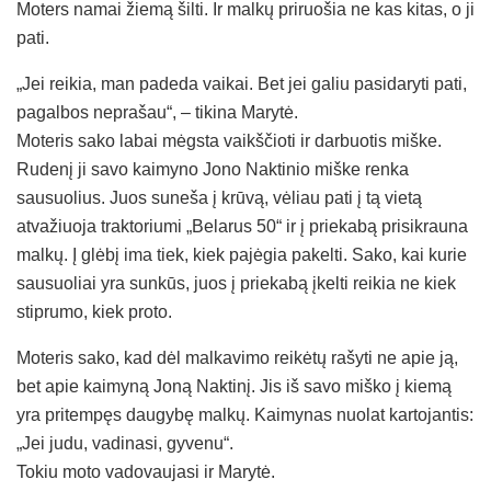
Moters namai žiemą šilti. Ir malkų priruošia ne kas kitas, o ji
pati.
„Jei reikia, man padeda vaikai. Bet jei galiu pasidaryti pati,
pagalbos neprašau“, – tikina Marytė.
Moteris sako labai mėgsta vaikščioti ir darbuotis miške.
Rudenį ji savo kaimyno Jono Naktinio miške renka
sausuolius. Juos suneša į krūvą, vėliau pati į tą vietą
atvažiuoja traktoriumi „Belarus 50“ ir į priekabą prisikrauna
malkų. Į glėbį ima tiek, kiek pajėgia pakelti. Sako, kai kurie
sausuoliai yra sunkūs, juos į priekabą įkelti reikia ne kiek
stiprumo, kiek proto.
Moteris sako, kad dėl malkavimo reikėtų rašyti ne apie ją,
bet apie kaimyną Joną Naktinį. Jis iš savo miško į kiemą
yra pritempęs daugybę malkų. Kaimynas nuolat kartojantis:
„Jei judu, vadinasi, gyvenu“.
Tokiu moto vadovaujasi ir Marytė.