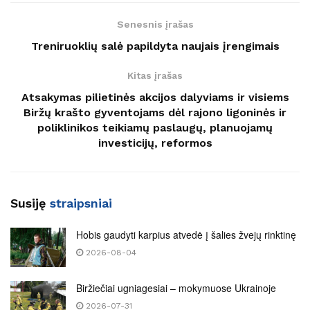
Senesnis įrašas
Treniruoklių salė papildyta naujais įrengimais
Kitas įrašas
Atsakymas pilietinės akcijos dalyviams ir visiems
Biržų krašto gyventojams dėl rajono ligoninės ir
poliklinikos teikiamų paslaugų, planuojamų
investicijų, reformos
Susiję
straipsniai
Hobis gaudyti karpius atvedė į šalies žvejų rinktinę
2026-08-04
Biržiečiai ugniagesiai – mokymuose Ukrainoje
2026-07-31