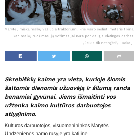
Marytė į mišką malkų važiuoja traktoriumi. Prie vairo sėdinti moteris tikina,
kad malkų ruošimas, jų vežimas jai nėra per daug sudėtingas darbas.
„Reikia tik netingėti“, - sako ji.
Skrebiškių kaime yra vieta, kurioje šiomis
šaltomis dienomis užuovėją ir šilumą randa
benamiai gyvūnai. Jiems išmaitinti vos
užtenka kaimo kultūros darbuotojos
atlyginimo.
Kultūros darbuotojos, visuomenininkės Marytės
Undzėnienės namo rūsyje yra katilinė.