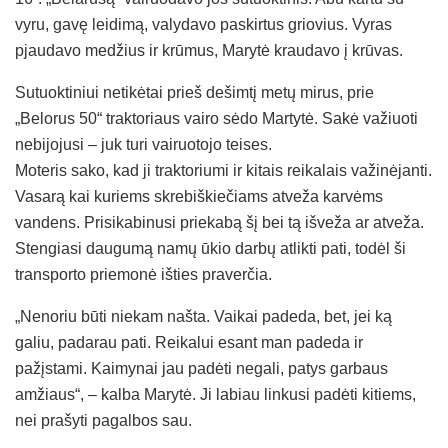
vyru, gavę leidimą, valydavo paskirtus griovius. Vyras
pjaudavo medžius ir krūmus, Marytė kraudavo į krūvas.
Sutuoktiniui netikėtai prieš dešimtį metų mirus, prie
„Belorus 50“ traktoriaus vairo sėdo Martytė. Sakė važiuoti
nebijojusi – juk turi vairuotojo teises.
Moteris sako, kad ji traktoriumi ir kitais reikalais važinėjanti.
Vasarą kai kuriems skrebiškiečiams atveža karvėms
vandens. Prisikabinusi priekabą šį bei tą išveža ar atveža.
Stengiasi daugumą namų ūkio darbų atlikti pati, todėl ši
transporto priemonė išties praverčia.
„Nenoriu būti niekam našta. Vaikai padeda, bet, jei ką
galiu, padarau pati. Reikalui esant man padeda ir
pažįstami. Kaimynai jau padėti negali, patys garbaus
amžiaus“, – kalba Marytė. Ji labiau linkusi padėti kitiems,
nei prašyti pagalbos sau.