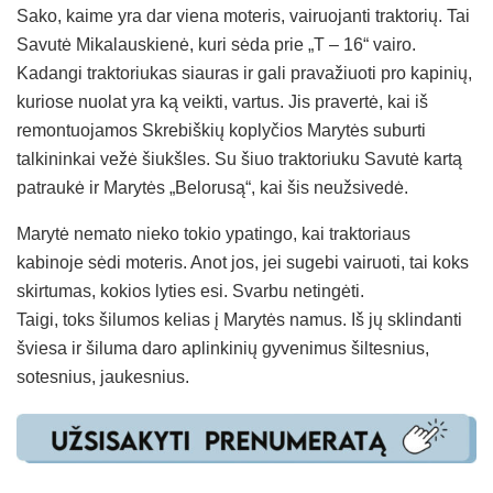
Sako, kaime yra dar viena moteris, vairuojanti traktorių. Tai
Savutė Mikalauskienė, kuri sėda prie „T – 16“ vairo.
Kadangi traktoriukas siauras ir gali pravažiuoti pro kapinių,
kuriose nuolat yra ką veikti, vartus. Jis pravertė, kai iš
remontuojamos Skrebiškių koplyčios Marytės suburti
talkininkai vežė šiukšles. Su šiuo traktoriuku Savutė kartą
patraukė ir Marytės „Belorusą“, kai šis neužsivedė.
Marytė nemato nieko tokio ypatingo, kai traktoriaus
kabinoje sėdi moteris. Anot jos, jei sugebi vairuoti, tai koks
skirtumas, kokios lyties esi. Svarbu netingėti.
Taigi, toks šilumos kelias į Marytės namus. Iš jų sklindanti
šviesa ir šiluma daro aplinkinių gyvenimus šiltesnius,
sotesnius, jaukesnius.