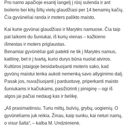
Pro namo apačioje esantį langelį į rūsį sulenda ir ant
boilerio bei kitų šiltų vietų glaudžiasi per 14 benamių kačių.
Čia gyvūnėliai randa ir moters palikto maisto.
Kai kurie gyvūnai glaudžiasi ir Marytės namuose. Čia taip
pat laikomi du šuniukai, iš kurių vienas – kažkieno
išmestas ir moters priglaustas.
Benamiai gyvūnėliai gali patekti ne tik į Marytės namus,
katilinę, bet ir į tvartą, kurio durys būna nuolat atviros.
Kultūros įstaigoje besidarbuojanti moteris sako, kad
gyvūnų maistui tenka aukoti nemenką savo atlyginimo dalį.
Pasak jos, nuvažiuojanti į parduotuvę, priperkanti maisto
šuniukams ir kačiukams, pasižiūrinti į piniginę – ogi iš
algos jai pačiai nedaug kas ir belikę.
„Aš prasimaitinsiu. Turiu miltų, bulvių, grybų, uogienių. O
gyvūnėliams juk reikia. Žinau, kaip sunku, kai neturi namų,
o visur šalta“, – kalba M. Undzėnienė.