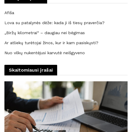
Afiša
Lova su patalynės dėže: kada ji iš tiesų praverčia?
„Biržų kilometrai“ – daugiau nei bėgimas
Ar atliekų turėtojai žinos, kur ir kam pasiskųsti?
Nuo vilkų nukentėjusi karvutė neišgyveno
Skaitomiausi įrašai