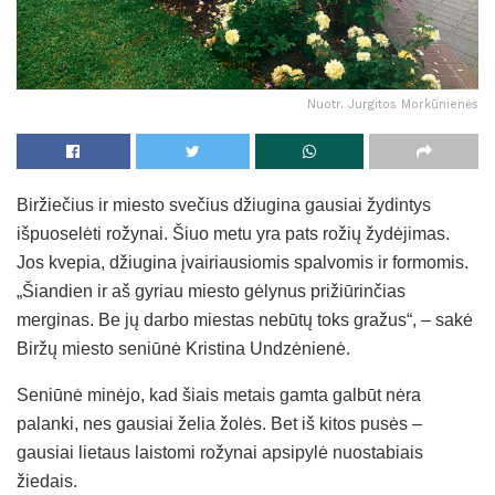
Nuotr. Jurgitos Morkūnienės
Biržiečius ir miesto svečius džiugina gausiai žydintys
išpuoselėti rožynai. Šiuo metu yra pats rožių žydėjimas.
Jos kvepia, džiugina įvairiausiomis spalvomis ir formomis.
„Šiandien ir aš gyriau miesto gėlynus prižiūrinčias
merginas. Be jų darbo miestas nebūtų toks gražus“, – sakė
Biržų miesto seniūnė Kristina Undzėnienė.
Seniūnė minėjo, kad šiais metais gamta galbūt nėra
palanki, nes gausiai želia žolės. Bet iš kitos pusės –
gausiai lietaus laistomi rožynai apsipylė nuostabiais
žiedais.