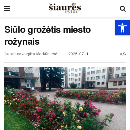
Open
Siūlo grožėtis miesto
rožynais
A
Autorius:
Jurgita Morkūnienė
2025-07-11
A