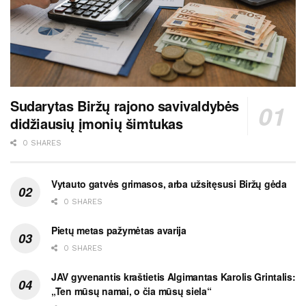
Sudarytas Biržų rajono savivaldybės
didžiausių įmonių šimtukas
0 SHARES
Vytauto gatvės grimasos, arba užsitęsusi Biržų gėda
0 SHARES
Pietų metas pažymėtas avarija
0 SHARES
JAV gyvenantis kraštietis Algimantas Karolis Grintalis:
„Ten mūsų namai, o čia mūsų siela“