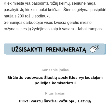
Kiek mieste yra pasodinta rožių kelmų, seniūnė negali
pasakyti. Jų kiekis nuolat keičiasi. Šiemet gėlynai pasipildė
naujais 200 rožių sodinukų.
Seniūnijos darbuotojai visus kviečia gėrėtis miesto
rožynais, nes jų žydėjimas kaip ir vasara – labai trumpas.
Senesnis įrašas
Biržietis vadovaus Šiaulių apskrities vyriausiajam
policijos komisariatui
Kitas įrašas
Pirkti vaistų širdžiai važiuoja į Latviją