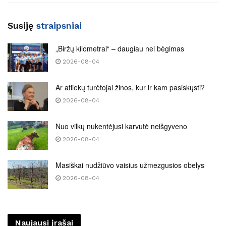
Susiję
straipsniai
„Biržų kilometrai“ – daugiau nei bėgimas
2026-08-04
Ar atliekų turėtojai žinos, kur ir kam pasiskųsti?
2026-08-04
Nuo vilkų nukentėjusi karvutė neišgyveno
2026-08-04
Masiškai nudžiūvo vaisius užmezgusios obelys
2026-08-04
Naujausi įrašai