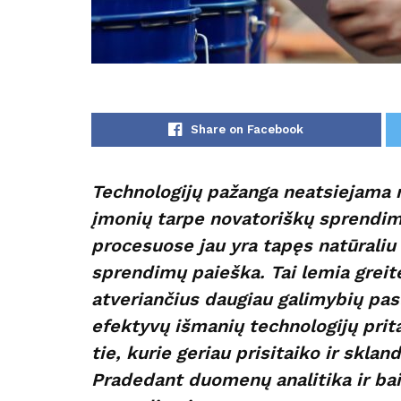
Share on Facebook
Technologijų pažanga neatsiejama n
įmonių tarpe novatoriškų sprendim
procesuose jau yra tapęs natūraliu 
sprendimų paieška. Tai lemia greit
atveriančius daugiau galimybių pasl
efektyvų išmanių technologijų prita
tie, kurie geriau prisitaiko ir skla
Pradedant duomenų analitika ir ba