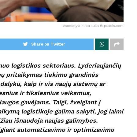
Asociatyvi nuotrauka iš pexels.com
Share on Twitter
uo logistikos sektoriaus. Lyderiaujančių
ų pritaikymas tiekimo grandinės
dalyku, kaip ir vis naujų sistemų ar
esnius ir tikslesnius veiksmus,
augos gavėjams. Taigi, žvelgiant į
ikymą logistikoje galima sakyti, jog laimi
ndžiau išnaudoja naujas galimybes.
igiant automatizavimo ir optimizavimo