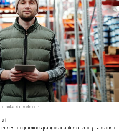
uotrauka iš pexels.com
lui
terinės programinės įrangos ir automatizuotų transporto