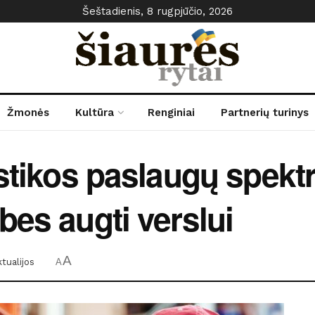
Šeštadienis, 8 rugpjūčio, 2026
Žmonės
Kultūra
Renginiai
Partnerių turinys
stikos paslaugų spektr
bes augti verslui
A
tualijos
A