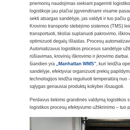
priemonių naudojimas siekiant pagerinti logisti
logistikoje jau plačiai įgyvendinami visame pas
sekti atsargas sandėlyje, jas valdyti ir tuo pačiu g
Krovinio transporto stebėjimo sistemos (TMS) le
transportuoti, tiksliai suplanuoti pakrovimo, iškro
optimizuoti degalų išlaidas. Procesų automatizav
Automatizavus logistikos procesus sandėlyje užti
rūšiavimas, krovinių iškrovimo ir įkrovimo darba
šiandien yra
„Manhattan WMS“
, kuri leidžia ope
sandėlyje, efektyviai organizuoti prekių papildymą
technologijos leidžia reguliuoti temperatūrą nuo -
sąlygas geriausiai produktų kokybei išsaugoti.
Perdavus tiekimo grandinės valdymą logistikos sp
logistikos procesų efektyvumo užtikrinimo – tuo p