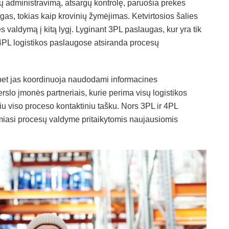
 administravimą, atsargų kontrolę, paruošia prekes
gas, tokias kaip krovinių žymėjimas. Ketvirtosios šalies
ės valdymą į kitą lygį. Lyginant 3PL paslaugas, kur yra tik
4PL logistikos paslaugose atsiranda procesų
, bet jas koordinuoja naudodami informacines
erslo įmonės partneriais, kurie perima visų logistikos
iu viso proceso kontaktiniu tašku. Nors 3PL ir 4PL
remiasi procesų valdyme pritaikytomis naujausiomis