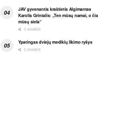
JAV gyvenantis kraštietis Algimantas
Karolis Grintalis: „Ten mūsų namai, o čia
mūsų siela“
0 SHARES
Ypatingas dviejų medikių likimo ryšys
0 SHARES