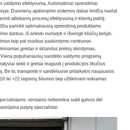
kos valdymo efektyvumą. Automatiniai sprendimai
aulyje. Duomenų apdorojimo sistemos dabar leidžia nuolat
erinti atliekamų procesų efektyvumą ir klientų patirtį.
idžia parinkti optimaliausią sprendimą produktams
vimo darbus, iš anksto numatyti ir išvengti kliūčių kelyje,
imas taip pat svarbus paskirstymo centruose.
krinamas greitas ir sklandus prekių skirstymas,
i. Viena populiariausių sandėlio valdymo programų
ratyviai sekti ir greitai reaguoti į produkcijos likučius
. Be to, transporte ir sandėliuose pritaikytos naujausios
18 iki +22 laipsnių šilumos taip užtikrinant reikiamas
ecialistams, verslams nebereikia sukti galvos dėl
asirūpina patyrę specialistai.