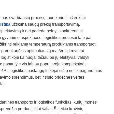
as svarbiausių procesų, nuo kurio itin ženkliai
istika
užtikrina saugų prekių transportavimą,
lektavimą ir net padeda pelnyti konkurencinį
 gyvenimo aspektuose, logistikos procesai taip pat
žtikrinti reikiamą temperatūrą produktams transportuoti,
 parenkančios optimaliausią maršrutą kroviniui
logistikoje kainuoja, tačiau be jų efektyviai valdyti
me pasaulyje vis labiau populiarėja kompleksinės
r 4PL logistikos paslaugų teikėjai siūlo ne tik pagrindinius
vimo sprendimus, bet ir siūlo pridėtinės vertės
lą.
dartines transporto ir logistikos funkcijas, kurių įmonės
prendžia perduoti kitai šaliai. Ši teikia krovinių