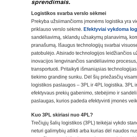
sprendimais.
Logistikos svarba verslo sėkmei
Prekyba užsiimančioms įmonėms logistika yra vien
priklauso verslo sėkmė.
Efektyviai vykdoma log
sandėliavimą, sklandų užsakymų planavimą, komp
pranašumą. Išaugus technologijų svarbai visuose
patobulėjo. Atsirado technologijos leidžiančios u
inovacijos lengvinančios sandėliavimo procesus,
transportuoti. Pritaikyti išmaniąsias technologijas 
tiekimo grandinę sunku. Dėl šių priežasčių visa
logistikos paslaugos – 3PL ir 4PL logistika. 3PL i
efektyvaus prekių gabenimo, stebėjimo ir sandėlia
paslaugas, kurios padeda efektyvinti įmonės veik
Kuo 3PL skiriasi nuo 4PL?
Trečiųjų šalių logistikos (3PL) teikėjai vykdo stan
neturi galimybių atlikti arba kurias dėl naudos nus