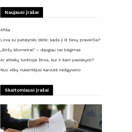
Naujausi įrašai
Afiša
Lova su patalynės dėže: kada ji iš tiesų praverčia?
„Biržų kilometrai“ – daugiau nei bėgimas
Ar atliekų turėtojai žinos, kur ir kam pasiskųsti?
Nuo vilkų nukentėjusi karvutė neišgyveno
Skaitomiausi įrašai