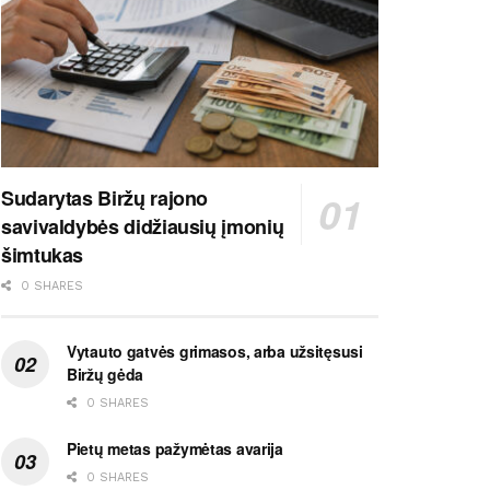
Sudarytas Biržų rajono
savivaldybės didžiausių įmonių
šimtukas
0 SHARES
Vytauto gatvės grimasos, arba užsitęsusi
Biržų gėda
0 SHARES
Pietų metas pažymėtas avarija
0 SHARES