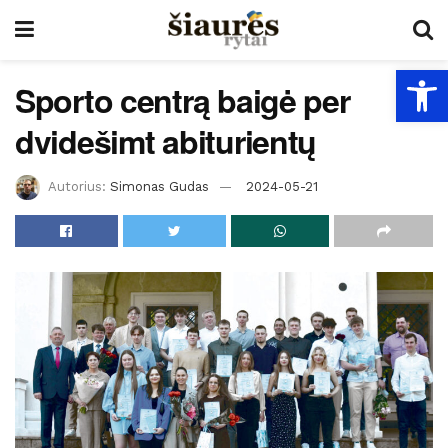
Open
Sporto centrą baigė per
dvidešimt abiturientų
Autorius:
Simonas Gudas
2024-05-21