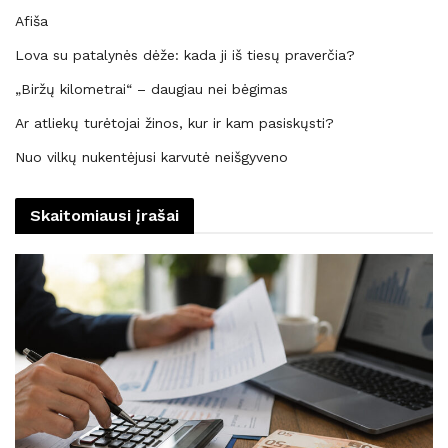
Afiša
Lova su patalynės dėže: kada ji iš tiesų praverčia?
„Biržų kilometrai“ – daugiau nei bėgimas
Ar atliekų turėtojai žinos, kur ir kam pasiskųsti?
Nuo vilkų nukentėjusi karvutė neišgyveno
Skaitomiausi įrašai