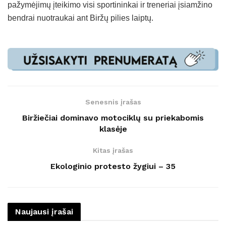
pažymėjimų įteikimo visi sportininkai ir treneriai įsiamžino
bendrai nuotraukai ant Biržų pilies laiptų.
Senesnis įrašas
Biržiečiai dominavo motociklų su priekabomis
klasėje
Kitas įrašas
Ekologinio protesto žygiui – 35
Naujausi įrašai