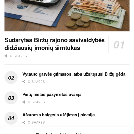
Sudarytas Biržų rajono savivaldybės
didžiausių įmonių šimtukas
0 SHARES
Vytauto gatvės grimasos, arba užsitęsusi Biržų gėda
0 SHARES
Pietų metas pažymėtas avarija
0 SHARES
Ašaromis baigęsis užėjimas į piceriją
0 SHARES