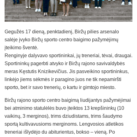
Gegužės 17 dieną, penktadienį, Biržų pilies arsenalo
salėje įvyko Biržų sporto centro baigimo pažymėjimų
įteikimo šventė.
Renginyje dalyvavo sportininkai, jų treneriai, tėvai, draugai.
Sportininkų pagerbti atvyko ir Biržų rajono savivaldybės
meras Kęstutis Knizikevičius. Jis pasveikino sportininkus,
linkėjo jiems sėkmės ir paragino juos ne tik nepamiršti
sporto, bet ir savo trenerių, o kartu ir gimtojo miesto.
Biržų rajono sporto centro baigimą liudijantys pažymėjimai
bei atminimo statulėlės buvo įteiktos 13 krepšininkų (10
vaikinų, 3 merginos), trims dziudistams, trims šaudymo
sportą kultivavusioms merginoms. Lengvosios atletikos
treneriai išlydėjo du abiturientus, bokso – vieną. Po