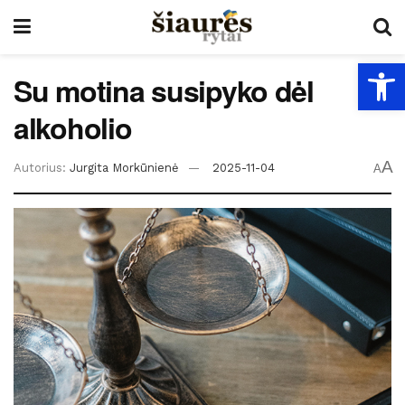
Open
Su motina susipyko dėl
alkoholio
A
Autorius:
Jurgita Morkūnienė
2025-11-04
A