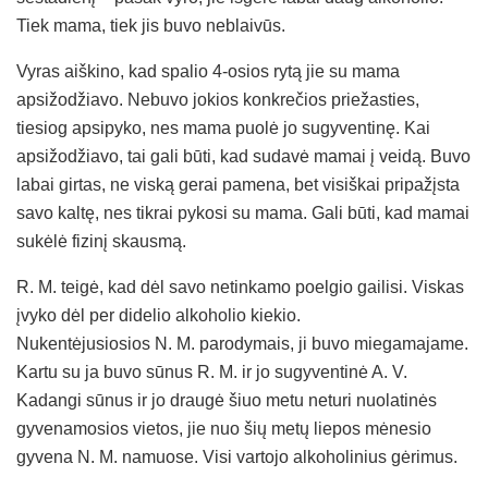
Tiek mama, tiek jis buvo neblaivūs.
Vyras aiškino, kad spalio 4-osios rytą jie su mama
apsižodžiavo. Nebuvo jokios konkrečios priežasties,
tiesiog apsipyko, nes mama puolė jo sugyventinę. Kai
apsižodžiavo, tai gali būti, kad sudavė mamai į veidą. Buvo
labai girtas, ne viską gerai pamena, bet visiškai pripažįsta
savo kaltę, nes tikrai pykosi su mama. Gali būti, kad mamai
sukėlė fizinį skausmą.
R. M. teigė, kad dėl savo netinkamo poelgio gailisi. Viskas
įvyko dėl per didelio alkoholio kiekio.
Nukentėjusiosios N. M. parodymais, ji buvo miegamajame.
Kartu su ja buvo sūnus R. M. ir jo sugyventinė A. V.
Kadangi sūnus ir jo draugė šiuo metu neturi nuolatinės
gyvenamosios vietos, jie nuo šių metų liepos mėnesio
gyvena N. M. namuose. Visi vartojo alkoholinius gėrimus.