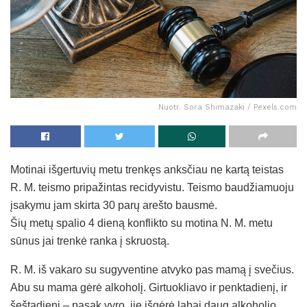
Nuotr. Sora Shimazaki / Pexels.com
Motinai išgertuvių metu trenkęs anksčiau ne kartą teistas
R. M. teismo pripažintas recidyvistu. Teismo baudžiamuoju
įsakymu jam skirta 30 parų arešto bausmė.
Šių metų spalio 4 dieną konflikto su motina N. M. metu
sūnus jai trenkė ranka į skruostą.
R. M. iš vakaro su sugyventine atvyko pas mamą į svečius.
Abu su mama gėrė alkoholį. Girtuokliavo ir penktadienį, ir
šeštadienį – pasak vyro, jie išgėrė labai daug alkoholio.