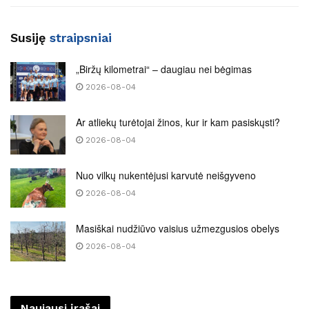
Susiję
straipsniai
„Biržų kilometrai“ – daugiau nei bėgimas
2026-08-04
Ar atliekų turėtojai žinos, kur ir kam pasiskųsti?
2026-08-04
Nuo vilkų nukentėjusi karvutė neišgyveno
2026-08-04
Masiškai nudžiūvo vaisius užmezgusios obelys
2026-08-04
Naujausi įrašai