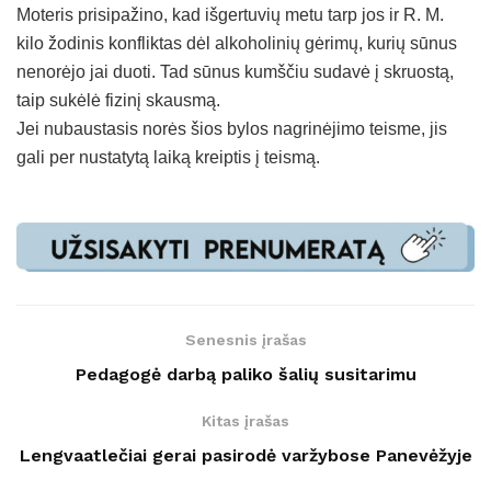
Moteris prisipažino, kad išgertuvių metu tarp jos ir R. M.
kilo žodinis konfliktas dėl alkoholinių gėrimų, kurių sūnus
nenorėjo jai duoti. Tad sūnus kumščiu sudavė į skruostą,
taip sukėlė fizinį skausmą.
Jei nubaustasis norės šios bylos nagrinėjimo teisme, jis
gali per nustatytą laiką kreiptis į teismą.
Senesnis įrašas
Pedagogė darbą paliko šalių susitarimu
Kitas įrašas
Lengvaatlečiai gerai pasirodė varžybose Panevėžyje