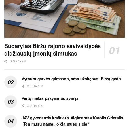
Sudarytas Biržų rajono savivaldybės
didžiausių įmonių šimtukas
0 SHARES
Vytauto gatvės grimasos, arba užsitęsusi Biržų gėda
0 SHARES
Pietų metas pažymėtas avarija
0 SHARES
JAV gyvenantis kraštietis Algimantas Karolis Grintalis:
„Ten mūsų namai, o čia mūsų siela“