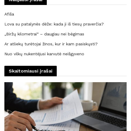
Afiša
Lova su patalynės dėže: kada ji iš tiesų praverčia?
„Biržų kilometrai“ – daugiau nei bėgimas
Ar atliekų turėtojai žinos, kur ir kam pasiskųsti?
Nuo vilkų nukentėjusi karvutė neišgyveno
Skaitomiausi įrašai