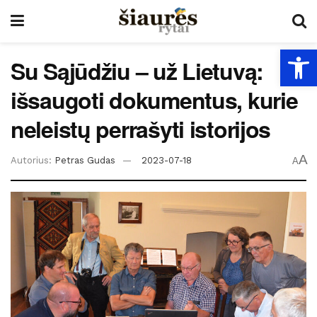
Open
Su Sąjūdžiu – už Lietuvą:
išsaugoti dokumentus, kurie
neleistų perrašyti istorijos
A
Autorius:
Petras Gudas
2023-07-18
A