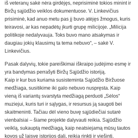
iš veteranų sakė nėra girdėjęs, neprisiminė tokios minint ir
Biržų sąjūdžio veiklos dokumentuose. V. Linkevičius
prisiminė, kad anuo metu pas jį buvo atėjęs žmogus, kuris
teiravosi, ar kas nepadėtų įkurti grupę milicijoje. „Milicija
politikoje nedalyvauja. Toks buvo mano atsakymas ir
daugiau jokių klausimų ta tema nebuvo“, – sakė V.
Linkevičius.
Pasak dalyvių, tokie pareiškimai iškraipo judėjimo esmę ir
yra bandymas perrašyti Biržų Sąjūdžio istoriją.
Kaip ir kur bus kuriama susisteminta Sąjūdžio Biržuose
medžiaga, susitikime iki galo nebuvo nuspręsta. Kaip
vieną iš variantų svarstyta medžiagą perduoti „Sėlos“
muziejui, kuris turi ir sąlygas, ir resursus ją saugoti bei
skaitmeninti. Tačiau dėl vieno buvę sąjūdiečiai sutarė
vienbalsiai – šiame projekte dalyvauti reikia. Sąjūdžio
veiklą, sukauptą medžiagą, kaip neatsiejamą mūsų tautos
kovos už laisvę istorijos dalį, reikia rinkti ir viešinti.