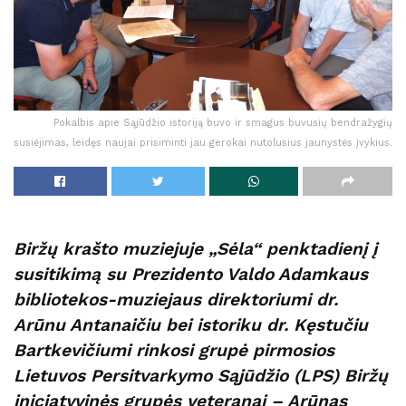
Pokalbis apie Sąjūdžio istoriją buvo ir smagus buvusių bendražygių
susiėjimas, leidęs naujai prisiminti jau gerokai nutolusius jaunystės įvykius.
Biržų krašto muziejuje „Sėla“ penktadienį į
susitikimą su Prezidento Valdo Adamkaus
bibliotekos-muziejaus direktoriumi dr.
Arūnu Antanaičiu bei istoriku dr. Kęstučiu
Bartkevičiumi rinkosi grupė pirmosios
Lietuvos Persitvarkymo Sąjūdžio (LPS) Biržų
iniciatyvinės grupės veteranai – Arūnas