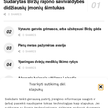
Sudarytas Biržų rajono savivaldybės
didžiausių įmonių šimtukas
0 SHARES
Vytauto gatvės grimasos, arba užsitęsusi Biržų gėda
0 SHARES
Pietų metas pažymėtas avarija
0 SHARES
Ypatingas dviejų medikių likimo ryšys
0 SHARES
Ašaromis baigęsis užėjimas į piceriją
Tvarkyti sutikimą dėl
0 SHARES
slapukų
Siekdami teikti geriausią patirtį, įrenginio informacijai saugoti ir
(arba) pasiekti naudojame tokias technologijas kaip slapukus. Jei
sutiksime su šiomis technologijomis, galėsime apdoroti duomenis,