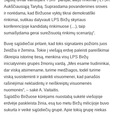
Aukščiausiąją Tarybą. Suprasdama povandenines sroves
ir norėdama, kad Biržuose vyktų tikrai demokratiški
rinkimai, sutikau dalyvauti LPS Biržų skyriaus
konferencijoje kandidatų rinkimuose (…), taip
sumaišydama gerai surežisuotą rinkimų scenarijų“.
Buvę sąjūdiečiai pritarė, kad toks signatarės požiūris juos
žeidžia ir žemina. Tokie į viešąją erdvę paleisti pareiškimai
iškreipia istorinę tiesą, menkina visų LPS Biržų
iniciatyvinės grupės žmonių vardą. „Mes esame liudininkai,
dar viską atsimename, turime medžiagos, todėl turime
viską susisteminti ir pateikti visuomenei, kad panašūs
rašinėjimai neklaidintų ir neiškreiptų visuomenės
nuomonės“, – sakė A. Vaitaitis.
Sąjūdžio Biržuose kūrėjams nuostabą sukėlė viešojoje
erdvėje paskleista žinia, esą tuo metu Biržų milicijoje buvo
sukurta ir veikė sąjūdiečių grupė. Apie tokią grupę niekas