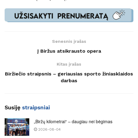
Senesnis įrašas
Į Biržus atsikrausto opera
Kitas įrašas
Biržiečio straipsnis – geriausias sporto žiniasklaidos
darbas
Susiję
straipsniai
„Biržų kilometrai“ – daugiau nei bėgimas
2026-08-04