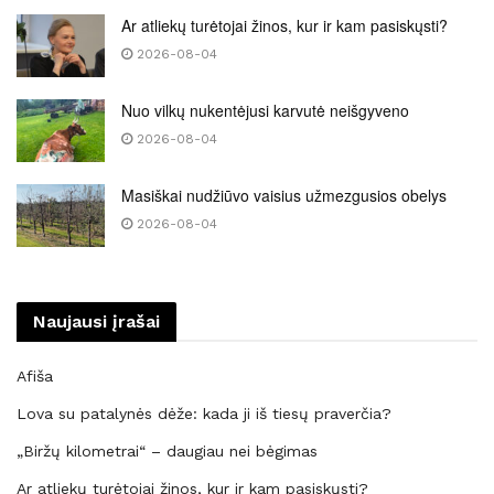
Ar atliekų turėtojai žinos, kur ir kam pasiskųsti?
2026-08-04
Nuo vilkų nukentėjusi karvutė neišgyveno
2026-08-04
Masiškai nudžiūvo vaisius užmezgusios obelys
2026-08-04
Naujausi įrašai
Afiša
Lova su patalynės dėže: kada ji iš tiesų praverčia?
„Biržų kilometrai“ – daugiau nei bėgimas
Ar atliekų turėtojai žinos, kur ir kam pasiskųsti?