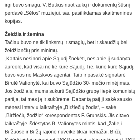
irgi buvo smagu. V. Butkus nuotraukų ir dokumentų šūsnį
perdavė „Sėlos“ muziejui, sau pasilikdamas skaitmenines
kopijas.
Žeidžia ir žemina
Tačiau buvo ne tik linksmų ir smagių, bet ir skaudžių bei
žeidžiančių prisiminimų.
„Kartais nesinori apie Sąjūdį šnekėti, nes apie jį sudaryta
aureolė, kad visai ne tie kūrė Sąjūdį. Tie, kurie kūrė Sąjūdį,
buvo vos ne Maskvos agentai. Taip ir pasakė signatarė
Birutė Valionytė, kai buvo Sąjūdžio 30- mečio minėjimas.
Jos žodžiais, mums sukurti Sąjūdžio grupę liepė komunistų
partija, tai mes ją ir sukūrėme. Dabar tą patį ji sakė sausio
mėnesį interviu laikraštyje „Biržiečių žodis“, – sakė
„Biržiečių žodžio“ korespondentas F. Grunskis. Jis citavo
laikraštyje išdėstytas B. Valionytės mintis, kad „žalieji
Biržuose ir Biržų rajone nuveikė tikrai nemažai. Biržų
Sąjūdį tvirtai vairuojant TSKP partijai, atėjo rinkimai į LTSR