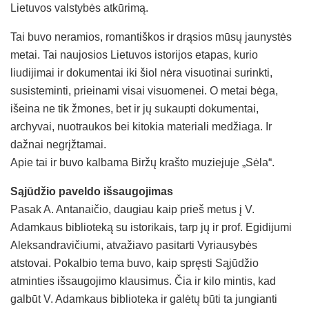
Lietuvos valstybės atkūrimą.
Tai buvo neramios, romantiškos ir drąsios mūsų jaunystės
metai. Tai naujosios Lietuvos istorijos etapas, kurio
liudijimai ir dokumentai iki šiol nėra visuotinai surinkti,
susisteminti, prieinami visai visuomenei. O metai bėga,
išeina ne tik žmones, bet ir jų sukaupti dokumentai,
archyvai, nuotraukos bei kitokia materiali medžiaga. Ir
dažnai negrįžtamai.
Apie tai ir buvo kalbama Biržų krašto muziejuje „Sėla“.
Sąjūdžio paveldo išsaugojimas
Pasak A. Antanaičio, daugiau kaip prieš metus į V.
Adamkaus biblioteką su istorikais, tarp jų ir prof. Egidijumi
Aleksandravičiumi, atvažiavo pasitarti Vyriausybės
atstovai. Pokalbio tema buvo, kaip spręsti Sąjūdžio
atminties išsaugojimo klausimus. Čia ir kilo mintis, kad
galbūt V. Adamkaus biblioteka ir galėtų būti ta jungianti