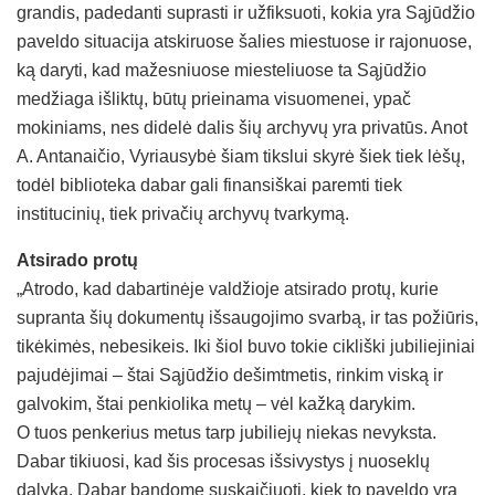
grandis, padedanti suprasti ir užfiksuoti, kokia yra Sąjūdžio
paveldo situacija atskiruose šalies miestuose ir rajonuose,
ką daryti, kad mažesniuose miesteliuose ta Sąjūdžio
medžiaga išliktų, būtų prieinama visuomenei, ypač
mokiniams, nes didelė dalis šių archyvų yra privatūs. Anot
A. Antanaičio, Vyriausybė šiam tikslui skyrė šiek tiek lėšų,
todėl biblioteka dabar gali finansiškai paremti tiek
institucinių, tiek privačių archyvų tvarkymą.
Atsirado protų
„Atrodo, kad dabartinėje valdžioje atsirado protų, kurie
supranta šių dokumentų išsaugojimo svarbą, ir tas požiūris,
tikėkimės, nebesikeis. Iki šiol buvo tokie cikliški jubiliejiniai
pajudėjimai – štai Sąjūdžio dešimtmetis, rinkim viską ir
galvokim, štai penkiolika metų – vėl kažką darykim.
O tuos penkerius metus tarp jubiliejų niekas nevyksta.
Dabar tikiuosi, kad šis procesas išsivystys į nuoseklų
dalyką. Dabar bandome suskaičiuoti, kiek to paveldo yra