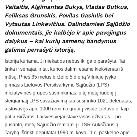
Vaitaitis, Algimantas Bukys, Vladas Butkus,
Feliksas Grunskis, Povilas Gasiulis bei
Vytautas Linkevičius. Dalindamiesi Sąjūdžio
dokumentais, jie kalbėjo ir apie pavojingus
dalykus – kai kurių asmenų bandymus
galimai perrašyti istoriją.
Istorija kuriama. Ji niekados nebus iki galo parašyta. Tai
tinka ir senajai, ir tai, kurios dalimi esame kiekvienas iš
mūsų. Prieš 35 metus birželio 5 dieną Vilniuje įvyko
pirmasis Lietuvos Persitvarkymo Sąjūdžio (LPS)
iniciatyvinės grupės susirinkimas, o tų metų rudenį į
steigiamajį LPS suvažiavimą jau susirinko 1021 delegatas,
atstovavęs apie 1000 rėmimo grupių visoje Lietuvoje, taip
pat ir Biržams. Laisvės vėjai šlavė visas užtvaras – po
pusantrų metų Sąjūdžio remiami į LTSR Aukščiausią
Tarybą išrinkti deputatai 1990 m. kovo 11 d. paskelbė apie