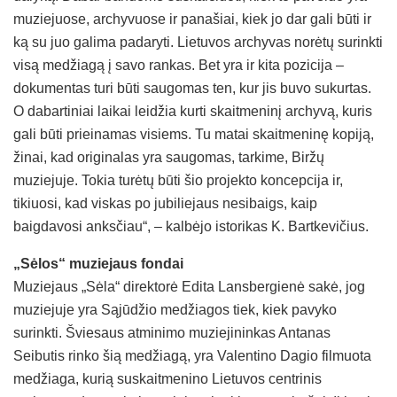
muziejuose, archyvuose ir panašiai, kiek jo dar gali būti ir
ką su juo galima padaryti. Lietuvos archyvas norėtų surinkti
visą medžiagą į savo rankas. Bet yra ir kita pozicija –
dokumentas turi būti saugomas ten, kur jis buvo sukurtas.
O dabartiniai laikai leidžia kurti skaitmeninį archyvą, kuris
gali būti prieinamas visiems. Tu matai skaitmeninę kopiją,
žinai, kad originalas yra saugomas, tarkime, Biržų
muziejuje. Tokia turėtų būti šio projekto koncepcija ir,
tikiuosi, kad viskas po jubiliejaus nesibaigs, kaip
baigdavosi anksčiau“, – kalbėjo istorikas K. Bartkevičius.
„Sėlos“ muziejaus fondai
Muziejaus „Sėla“ direktorė Edita Lansbergienė sakė, jog
muziejuje yra Sąjūdžio medžiagos tiek, kiek pavyko
surinkti. Šviesaus atminimo muziejininkas Antanas
Seibutis rinko šią medžiagą, yra Valentino Dagio filmuota
medžiaga, kurią suskaitmenino Lietuvos centrinis