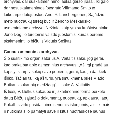
archyvas, dar suskaitmeninimo laukia garso įrašai. Iki galo
dar nesuskaitmenintos fotografo Vilimanto Šmito to
laikotarpio fotojuostos. Anot E. Lansbergienės, Sąjūdžio
meto nuotraukų turėtų būti ir Zenono Meškausko
asmeniniame archyve. Nežinia, kaip yra su kraštotyrininko
Jono Dagilio turėtomis vaizdo juostomis, kurias perėmė
skaitmeninti jo bičiulis Vidutis Šeškas.
Gausus asmeninis archyvas
Šio susitikimo organizatorius A. Vaitaitis sakė, jog gerai,
kad prakalbta apie asmeninius archyvus. „Aš irgi pradėjau
kapstytis tarp visokių savo popierių, gerai, kad jų dar kiek
išliko. Tačiau tai, ką aš turiu, yra smulkmena prieš Vlado
Butkaus sukauptą medžiagą“, – sakė A. Vaitaitis.
Iš tiesų V. Butkus sukaupė ir į skaitmeninę formą perkėlė
daug Biržų sąjūdžio dokumentų, nuotraukų, apklausų lapų.
Pokalbis virto pasidalinimu senomis istorijomis, atsitikimais
ir nutikimais, o pamatyti save ir kitus nuotraukose jaunus