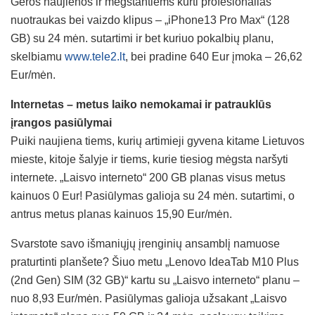
Geros naujienos ir mėgstantiems kurti profesionalias
nuotraukas bei vaizdo klipus – „iPhone13 Pro Max“ (128
GB) su 24 mėn. sutartimi ir bet kuriuo pokalbių planu,
skelbiamu
www.tele2.lt
, bei pradine 640 Eur įmoka – 26,62
Eur/mėn.
Internetas – metus laiko nemokamai ir patrauklūs
įrangos pasiūlymai
Puiki naujiena tiems, kurių artimieji gyvena kitame Lietuvos
mieste, kitoje šalyje ir tiems, kurie tiesiog mėgsta naršyti
internete. „Laisvo interneto“ 200 GB planas visus metus
kainuos 0 Eur! Pasiūlymas galioja su 24 mėn. sutartimi, o
antrus metus planas kainuos 15,90 Eur/mėn.
Svarstote savo išmaniųjų įrenginių ansamblį namuose
praturtinti planšete? Šiuo metu „Lenovo IdeaTab M10 Plus
(2nd Gen) SIM (32 GB)“ kartu su „Laisvo interneto“ planu –
nuo 8,93 Eur/mėn. Pasiūlymas galioja užsakant „Laisvo