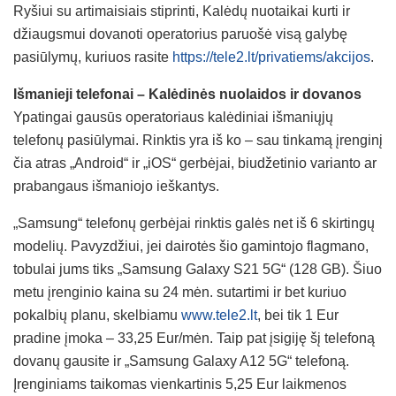
Ryšiui su artimaisiais stiprinti, Kalėdų nuotaikai kurti ir
džiaugsmui dovanoti operatorius paruošė visą galybę
pasiūlymų, kuriuos rasite
https://tele2.lt/privatiems/akcijos
.
Išmanieji telefonai – Kalėdinės nuolaidos ir dovanos
Ypatingai gausūs operatoriaus kalėdiniai išmaniųjų
telefonų pasiūlymai. Rinktis yra iš ko – sau tinkamą įrenginį
čia atras „Android“ ir „iOS“ gerbėjai, biudžetinio varianto ar
prabangaus išmaniojo ieškantys.
„Samsung“ telefonų gerbėjai rinktis galės net iš 6 skirtingų
modelių. Pavyzdžiui, jei dairotės šio gamintojo flagmano,
tobulai jums tiks „Samsung Galaxy S21 5G“ (128 GB). Šiuo
metu įrenginio kaina su 24 mėn. sutartimi ir bet kuriuo
pokalbių planu, skelbiamu
www.tele2.lt
, bei tik 1 Eur
pradine įmoka – 33,25 Eur/mėn. Taip pat įsigiję šį telefoną
dovanų gausite ir „Samsung Galaxy A12 5G“ telefoną.
Įrenginiams taikomas vienkartinis 5,25 Eur laikmenos