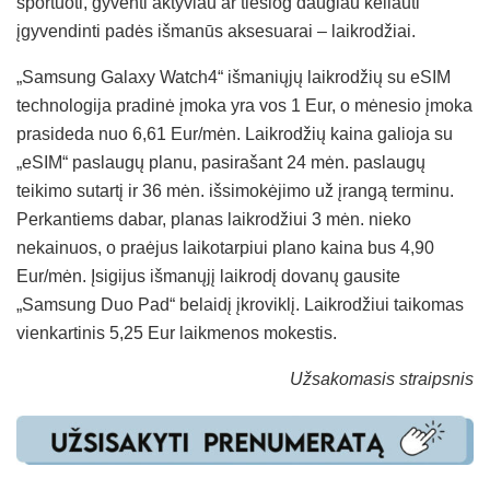
sportuoti, gyventi aktyviau ar tiesiog daugiau keliauti
įgyvendinti padės išmanūs aksesuarai – laikrodžiai.
„Samsung Galaxy Watch4“ išmaniųjų laikrodžių su eSIM
technologija pradinė įmoka yra vos 1 Eur, o mėnesio įmoka
prasideda nuo 6,61 Eur/mėn. Laikrodžių kaina galioja su
„eSIM“ paslaugų planu, pasirašant 24 mėn. paslaugų
teikimo sutartį ir 36 mėn. išsimokėjimo už įrangą terminu.
Perkantiems dabar, planas laikrodžiui 3 mėn. nieko
nekainuos, o praėjus laikotarpiui plano kaina bus 4,90
Eur/mėn. Įsigijus išmanųjį laikrodį dovanų gausite
„Samsung Duo Pad“ belaidį įkroviklį. Laikrodžiui taikomas
vienkartinis 5,25 Eur laikmenos mokestis.
Užsakomasis straipsnis