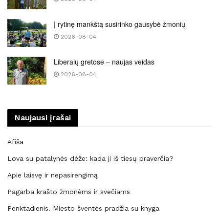
Į rytinę mankštą susirinko gausybė žmonių
2026-08-04
Liberalų gretose – naujas veidas
2026-08-04
Naujausi įrašai
Afiša
Lova su patalynės dėže: kada ji iš tiesų praverčia?
Apie laisvę ir nepasirengimą
Pagarba krašto žmonėms ir svečiams
Penktadienis. Miesto šventės pradžia su knyga