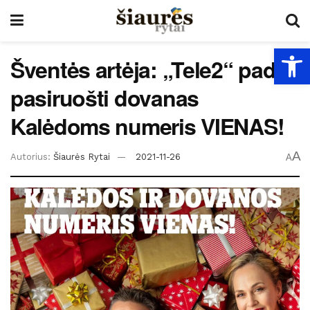
Open
Šventės artėja: „Tele2“ padės
pasiruošti dovanas
Kalėdoms numeris VIENAS!
A
Autorius:
Šiaurės Rytai
2021-11-26
A