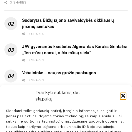
0 SHARES
Sudarytas Biržų rajono savivaldybės didžiausių
įmonių šimtukas
0 SHARES
JAV gyvenantis kraštietis Algimantas Karolis Grintalis:
„Ten mūsų namai, o čia mūsų siela“
0 SHARES
Vabalninke – naujos grožio paslaugos
0 SHARES
Vytauto gatvės grimasos, arba užsitęsusi Biržų gėda
Tvarkyti sutikimą dėl
slapukų
0 SHARES
Siekdami teikti geriausią patirtį, įrenginio informacijai saugoti ir
(arba) pasiekti naudojame tokias technologijas kaip slapukus. Jei
sutiksime su šiomis technologijomis, galėsime apdoroti duomenis,
tokius kaip naršymo elgsena arba unikalūs ID šioje svetainėje.