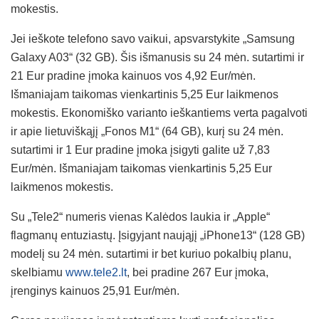
mokestis.
Jei ieškote telefono savo vaikui, apsvarstykite „Samsung
Galaxy A03“ (32 GB). Šis išmanusis su 24 mėn. sutartimi ir
21 Eur pradine įmoka kainuos vos 4,92 Eur/mėn.
Išmaniajam taikomas vienkartinis 5,25 Eur laikmenos
mokestis. Ekonomiško varianto ieškantiems verta pagalvoti
ir apie lietuviškąjį „Fonos M1“ (64 GB), kurį su 24 mėn.
sutartimi ir 1 Eur pradine įmoka įsigyti galite už 7,83
Eur/mėn. Išmaniajam taikomas vienkartinis 5,25 Eur
laikmenos mokestis.
Su „Tele2“ numeris vienas Kalėdos laukia ir „Apple“
flagmanų entuziastų. Įsigyjant naująjį „iPhone13“ (128 GB)
modelį su 24 mėn. sutartimi ir bet kuriuo pokalbių planu,
skelbiamu
www.tele2.lt
, bei pradine 267 Eur įmoka,
įrenginys kainuos 25,91 Eur/mėn.