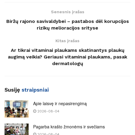
Senesnis įrašas
Biržų rajono savivaldybei – pastabos dėl korupcijos
rizikų melioracijos srityse
Kitas įrašas
Ar tikrai vitaminai plaukams skatinantys plaukų
augimą veikia? Geriausi vitaminai plaukams, pasak
dermatologų
Susiję
straipsniai
Apie laisvę ir nepasirengimą
2026-08-04
Pagarba krašto žmonėms ir svečiams
2026-08-04