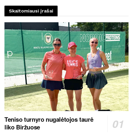
Skaitomiausi įrašai
Teniso turnyro nugalėtojos taurė
liko Biržuose