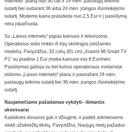
interneto“ planą nuo 50 GB ir 24 mėn. paslaugų teikimo
sutartį bei sudarant 36 arba 24 mėn. įrangos išsimokėjimo
sutartį. Modemo kaina prasideda nuo 2,5 Eur ir į pasiūlymą
nėra įskaičiuota.
Su „Laisvu internetu“ pigiau kainuos ir televizoriai.
Operatorius siūlo rinktis iš trijų skirtingos įstrižainės
modelių. Pavyzdžiui, 32 colių (81 cm) „Xiaomi Mi Smart TV
P1“ su pradine 1 Eur įmoka kainuos vos 6 Eur/mėn.
Pasiūlymas galioja su bet kuriuo operatoriaus svetainėje
siūlomu „Laisvo interneto“ planu ir pasirašant 24 mėn.
paslaugų teikimo sutartį bei 36 mėn. įrangos išsimokėjimo
sutartį.
Naujamečiams pažadamas vykdyti– išmanūs
aksesuarai
Kalėdinės dovanos gali ir džiuginti, ir padėti artimiesiems
siekti užsibrėžtų tikslų. Pavyzdžiui, Naujųjų metų pažadus