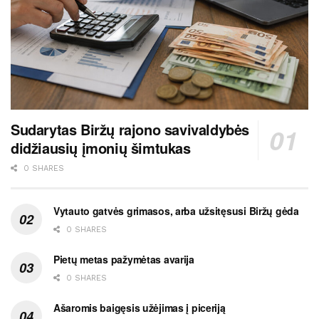
Sudarytas Biržų rajono savivaldybės
didžiausių įmonių šimtukas
0 SHARES
Vytauto gatvės grimasos, arba užsitęsusi Biržų gėda
0 SHARES
Pietų metas pažymėtas avarija
0 SHARES
Ašaromis baigęsis užėjimas į piceriją