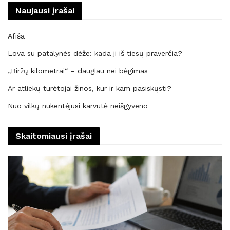
Naujausi įrašai
Afiša
Lova su patalynės dėže: kada ji iš tiesų praverčia?
„Biržų kilometrai“ – daugiau nei bėgimas
Ar atliekų turėtojai žinos, kur ir kam pasiskųsti?
Nuo vilkų nukentėjusi karvutė neišgyveno
Skaitomiausi įrašai