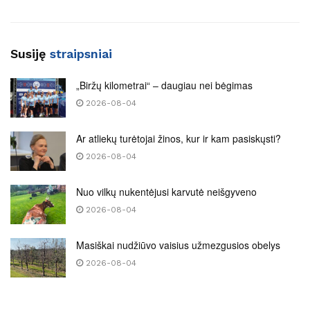
Susiję
straipsniai
„Biržų kilometrai“ – daugiau nei bėgimas
2026-08-04
Ar atliekų turėtojai žinos, kur ir kam pasiskųsti?
2026-08-04
Nuo vilkų nukentėjusi karvutė neišgyveno
2026-08-04
Masiškai nudžiūvo vaisius užmezgusios obelys
2026-08-04