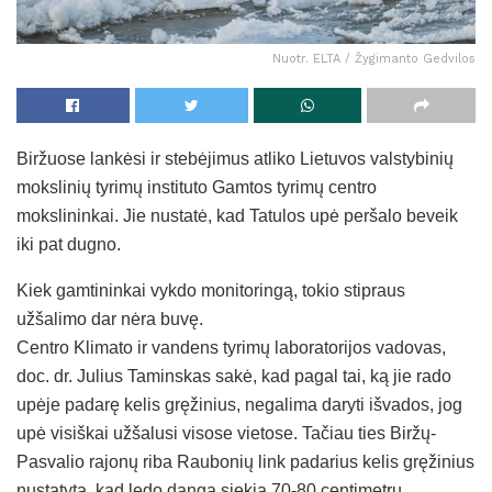
Nuotr. ELTA / Žygimanto Gedvilos
Biržuose lankėsi ir stebėjimus atliko Lietuvos valstybinių
mokslinių tyrimų instituto Gamtos tyrimų centro
mokslininkai. Jie nustatė, kad Tatulos upė peršalo beveik
iki pat dugno.
Kiek gamtininkai vykdo monitoringą, tokio stipraus
užšalimo dar nėra buvę.
Centro Klimato ir vandens tyrimų laboratorijos vadovas,
doc. dr. Julius Taminskas sakė, kad pagal tai, ką jie rado
upėje padarę kelis gręžinius, negalima daryti išvados, jog
upė visiškai užšalusi visose vietose. Tačiau ties Biržų-
Pasvalio rajonų riba Raubonių link padarius kelis gręžinius
nustatyta, kad ledo danga siekia 70-80 centimetrų.