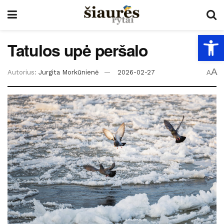
Open
Tatulos upė peršalo
A
Autorius:
Jurgita Morkūnienė
2026-02-27
A