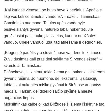
„Kai kuriose vietose upė buvo beveik peršalus. Apačioje
likę vos keli centimetrai vandens“, – sakė J. Taminskas.
Gamtininko nuomone, Tatulos upės vandenyje
besiveisiantys gyvūnai neturėjo labai nukentėti. Jie
greičiausiai pasitraukę į tas vietas, kur dar neužšalęs
vanduo. Upėje vanduo juda, tad atnešama ir deguonies.
„Blogesnė padėtis yra stovinčiuose vandens telkiniuose.
Žuvų dusimas gali prasidėti sekliame Širvėnos ežere“, –
svarstė J. Taminskas.
Pašnekovo įsitikinimu, tokia žiema gali pakenkti atskiroms
gyvūnų rūšims. Jo nuomone, dėl ekstremalių situacijų
labiausiai nukentės miško gyvūnai ir Biržuose augantys
medžiai. Tarkim, dėl didelio šalčio plyšinėja mieste
augančios liepos.
Mokslininkas kalbėjo, kad Biržuose ši žiema išskirtinė tuo,
jog čia yra didelis sniego kiekis. Užšalo ir prisnigo nuo