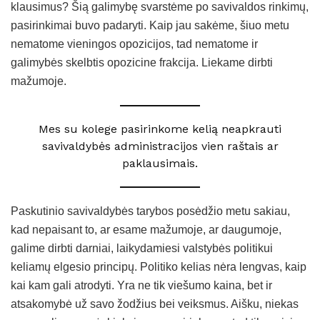
klausimus? Šią galimybę svarstėme po savivaldos rinkimų,
pasirinkimai buvo padaryti. Kaip jau sakėme, šiuo metu
nematome vieningos opozicijos, tad nematome ir
galimybės skelbtis opozicine frakcija. Liekame dirbti
mažumoje.
Mes su kolege pasirinkome kelią neapkrauti
savivaldybės administracijos vien raštais ar
paklausimais.
Paskutinio savivaldybės tarybos posėdžio metu sakiau,
kad nepaisant to, ar esame mažumoje, ar daugumoje,
galime dirbti darniai, laikydamiesi valstybės politikui
keliamų elgesio principų. Politiko kelias nėra lengvas, kaip
kai kam gali atrodyti. Yra ne tik viešumo kaina, bet ir
atsakomybė už savo žodžius bei veiksmus. Aišku, niekas