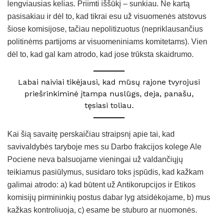
lengviausias kelias. Priimti iššūkį – sunkiau. Ne kartą
pasisakiau ir dėl to, kad tikrai esu už visuomenės atstovus
šiose komisijose, tačiau nepolitizuotus (nepriklausančius
politinėms partijoms ar visuomeniniams komitetams). Vien
dėl to, kad gal kam atrodo, kad jose trūksta skaidrumo.
Labai naiviai tikėjausi, kad mūsų rajone tvyrojusi
priešrinkiminė įtampa nuslūgs, deja, panašu,
tęsiasi toliau.
Kai šią savaitę perskaičiau straipsnį apie tai, kad
savivaldybės taryboje mes su Darbo frakcijos kolege Ale
Pociene neva balsuojame vieningai už valdančiųjų
teikiamus pasiūlymus, susidaro toks įspūdis, kad kažkam
galimai atrodo: a) kad būtent už Antikorupcijos ir Etikos
komisijų pirmininkių postus dabar lyg atsidėkojame, b) mus
kažkas kontroliuoja, c) esame be stuburo ar nuomonės.