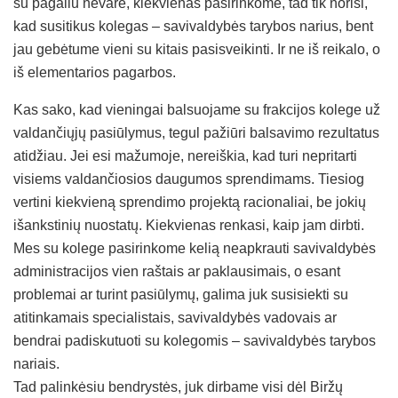
su pagaliu nevarė, kiekvienas pasirinkome, tad tik norisi,
kad susitikus kolegas – savivaldybės tarybos narius, bent
jau gebėtume vieni su kitais pasisveikinti. Ir ne iš reikalo, o
iš elementarios pagarbos.
Kas sako, kad vieningai balsuojame su frakcijos kolege už
valdančiųjų pasiūlymus, tegul pažiūri balsavimo rezultatus
atidžiau. Jei esi mažumoje, nereiškia, kad turi nepritarti
visiems valdančiosios daugumos sprendimams. Tiesiog
vertini kiekvieną sprendimo projektą racionaliai, be jokių
išankstinių nuostatų. Kiekvienas renkasi, kaip jam dirbti.
Mes su kolege pasirinkome kelią neapkrauti savivaldybės
administracijos vien raštais ar paklausimais, o esant
problemai ar turint pasiūlymų, galima juk susisiekti su
atitinkamais specialistais, savivaldybės vadovais ar
bendrai padiskutuoti su kolegomis – savivaldybės tarybos
nariais.
Tad palinkėsiu bendrystės, juk dirbame visi dėl Biržų