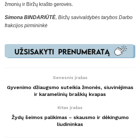
žmonių ir Biržų krašto gerovės.
Simona BINDARIŪTĖ
, Biržų savivaldybės tarybos Darbo
frakcijos pirmininkė
Senesnis įrašas
Gyvenimo džiaugsmo suteikia žmonės, siuvinėjimas
ir karamelinių braškių kvapas
Kitas įrašas
Žydų šeimos palikimas – skausmo ir dėkingumo
liudininkas