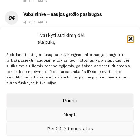
0 SHARES
Vabalninke – naujos grožio paslaugos
0 SHARES
Vytauto gatvės grimasos, arba užsitęsusi Biržų gėda
Tvarkyti sutikimą dėl
slapukų
0 SHARES
Siekdami teikti geriausią patirtį, įrenginio informacijai saugoti ir
(arba) pasiekti naudojame tokias technologijas kaip slapukus. Jei
sutiksime su šiomis technologijomis, galėsime apdoroti duomenis,
tokius kaip naršymo elgsena arba unikalūs ID šioje svetainėje.
Nesutikimas arba sutikimo atšaukimas gali neigiamai paveikti tam
Prenumerata
Reklama
Taisyklės
Kontaktai
tikras funkcijas ir funkcijas.
Sprendimas:
ITBrolis
Priimti
Neigti
© 2021 Visos teisės saugomos
Siaure.lt
Peržiūrėti nuostatas