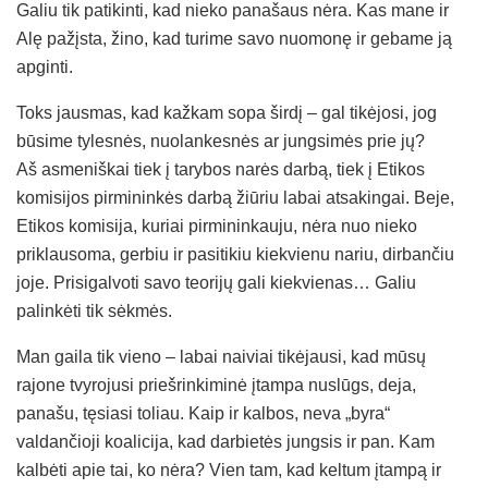
Galiu tik patikinti, kad nieko panašaus nėra. Kas mane ir
Alę pažįsta, žino, kad turime savo nuomonę ir gebame ją
apginti.
Toks jausmas, kad kažkam sopa širdį – gal tikėjosi, jog
būsime tylesnės, nuolankesnės ar jungsimės prie jų?
Aš asmeniškai tiek į tarybos narės darbą, tiek į Etikos
komisijos pirmininkės darbą žiūriu labai atsakingai. Beje,
Etikos komisija, kuriai pirmininkauju, nėra nuo nieko
priklausoma, gerbiu ir pasitikiu kiekvienu nariu, dirbančiu
joje. Prisigalvoti savo teorijų gali kiekvienas… Galiu
palinkėti tik sėkmės.
Man gaila tik vieno – labai naiviai tikėjausi, kad mūsų
rajone tvyrojusi priešrinkiminė įtampa nuslūgs, deja,
panašu, tęsiasi toliau. Kaip ir kalbos, neva „byra“
valdančioji koalicija, kad darbietės jungsis ir pan. Kam
kalbėti apie tai, ko nėra? Vien tam, kad keltum įtampą ir