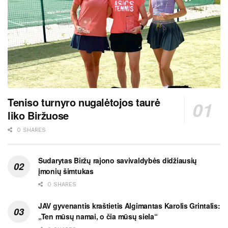
Teniso turnyro nugalėtojos taurė
liko Biržuose
0 SHARES
Sudarytas Biržų rajono savivaldybės didžiausių
įmonių šimtukas
0 SHARES
JAV gyvenantis kraštietis Algimantas Karolis Grintalis:
„Ten mūsų namai, o čia mūsų siela“