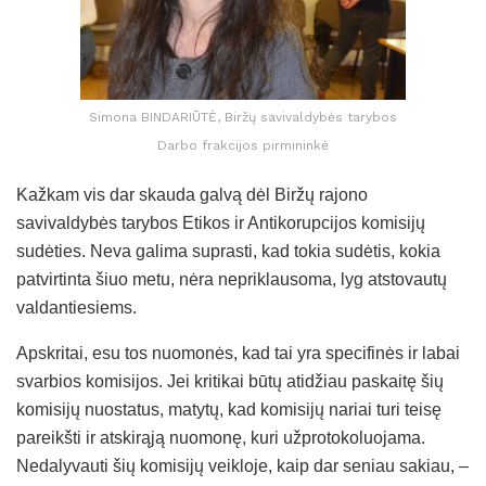
Simona BINDARIŪTĖ, Biržų savivaldybės tarybos
Darbo frakcijos pirmininkė
Kažkam vis dar skauda galvą dėl Biržų rajono
savivaldybės tarybos Etikos ir Antikorupcijos komisijų
sudėties. Neva galima suprasti, kad tokia sudėtis, kokia
patvirtinta šiuo metu, nėra nepriklausoma, lyg atstovautų
valdantiesiems.
Apskritai, esu tos nuomonės, kad tai yra specifinės ir labai
svarbios komisijos. Jei kritikai būtų atidžiau paskaitę šių
komisijų nuostatus, matytų, kad komisijų nariai turi teisę
pareikšti ir atskirąją nuomonę, kuri užprotokoluojama.
Nedalyvauti šių komisijų veikloje, kaip dar seniau sakiau, –