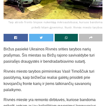
Taip atrodo fronto linijose nukentėję mikroautobusai, kuriuos bandoma
prikelti kitam gyvenimui. Nuotr. Rivnės miesto tarybos
Biržus pasiekė Ukrainos Rivnės srities tarybos narių
prašymas. Šis miestas su Biržų rajono savivaldybe turi
pasirašęs draugystės ir bendradarbiavimo sutartį.
Rivnės miesto tarybos pirmininkas Vasil Timoščiuk turi
pasiūlymą, kaip biržiečiai realiai galėtų prisidėti prie
kovojančių fronte karių ir jiems talkinančių savanorių
palaikymo.
Rivnės mieste yra remonto dirbtuvės, kuriose bandoma
prikelti antram ar jau kelioliktam gyvenimui lengvuosius