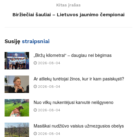
Kitas įrašas
Biržiečiai šauliai – Lietuvos jaunimo čempionai
Susiję
straipsniai
„Biržų kilometrai“ – daugiau nei bėgimas
2026-08-04
Ar atliekų turėtojai žinos, kur ir kam pasiskųsti?
2026-08-04
Nuo vilkų nukentėjusi karvutė neišgyveno
2026-08-04
Masiškai nudžiūvo vaisius užmezgusios obelys
2026-08-04