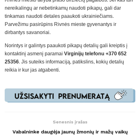
nereikalingų ar nebetinkamų naudoti pikapų, gali dar
tinkamas naudoti detales paaukoti ukrainiečiams.
Parvežimu pasirūpins Rivnės mieste gyvenantys ir
dirbantys savanoriai.
Norintys ir galintys paaukoti pikapų detalių gali kreiptis į
kontaktinį asmenį paramai
Virginijų telefonu +370 652
25356
. Jis suteiks informaciją, patikslins, kokių detalių
reikia ir kur jas atgabenti.
Senesnis įrašas
Vabalninke daugėja jaunų žmonių ir mažų vaikų