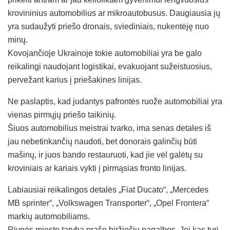
krovininius automobilius ar mikroautobusus. Daugiausia jų
yra sudaužyti priešo dronais, sviediniais, nukentėję nuo
minų.
Kovojančioje Ukrainoje tokie automobiliai yra be galo
reikalingi naudojant logistikai, evakuojant sužeistuosius,
pervežant karius į priešakines linijas.
Ne paslaptis, kad judantys pafrontės ruože automobiliai yra
vienas pirmųjų priešo taikinių.
Šiuos automobilius meistrai tvarko, ima senas detales iš
jau nebetinkančių naudoti, bet donorais galinčių būti
mašinų, ir juos bando restauruoti, kad jie vėl galėtų su
kroviniais ar kariais vykti į pirmąsias fronto linijas.
Labiausiai reikalingos detalės „Fiat Ducato“, „Mercedes
MB sprinter“, „Volkswagen Transporter“, „Opel Frontera“
markių automobiliams.
Rivnės miesto taryba prašo biržiečių pagalbos. Jei kas turi