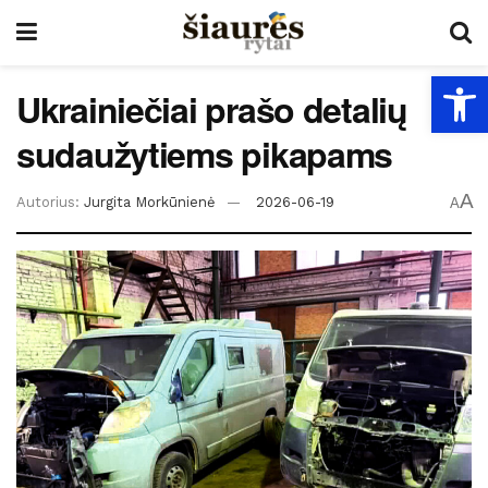
Open
Ukrainiečiai prašo detalių
sudaužytiems pikapams
A
Autorius:
Jurgita Morkūnienė
2026-06-19
A