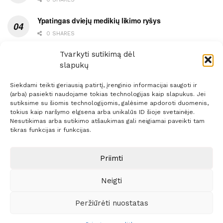
Ypatingas dviejų medikių likimo ryšys
0 SHARES
Ašaromis baigęsis užėjimas į piceriją
Tvarkyti sutikimą dėl
slapukų
0 SHARES
Siekdami teikti geriausią patirtį, įrenginio informacijai saugoti ir
(arba) pasiekti naudojame tokias technologijas kaip slapukus. Jei
sutiksime su šiomis technologijomis, galėsime apdoroti duomenis,
tokius kaip naršymo elgsena arba unikalūs ID šioje svetainėje.
Nesutikimas arba sutikimo atšaukimas gali neigiamai paveikti tam
Prenumerata
Reklama
Taisyklės
Kontaktai
tikras funkcijas ir funkcijas.
Sprendimas:
ITBrolis
Priimti
Neigti
© 2021 Visos teisės saugomos
Siaure.lt
Peržiūrėti nuostatas