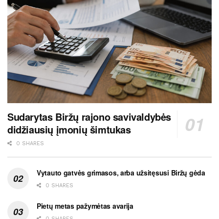
Sudarytas Biržų rajono savivaldybės
didžiausių įmonių šimtukas
0 SHARES
Vytauto gatvės grimasos, arba užsitęsusi Biržų gėda
0 SHARES
Pietų metas pažymėtas avarija
0 SHARES