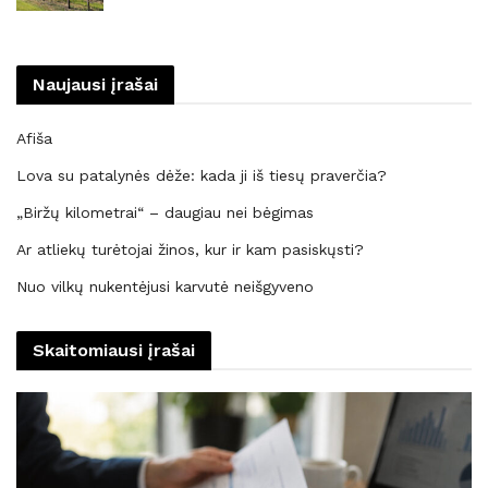
Naujausi įrašai
Afiša
Lova su patalynės dėže: kada ji iš tiesų praverčia?
„Biržų kilometrai“ – daugiau nei bėgimas
Ar atliekų turėtojai žinos, kur ir kam pasiskųsti?
Nuo vilkų nukentėjusi karvutė neišgyveno
Skaitomiausi įrašai