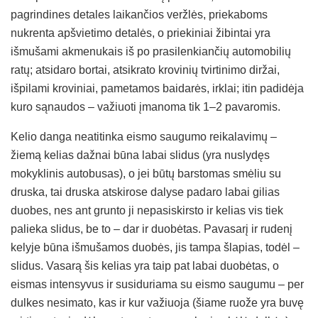
pagrindines detales laikančios veržlės, priekaboms
nukrenta apšvietimo detalės, o priekiniai žibintai yra
išmušami akmenukais iš po prasilenkiančių automobilių
ratų; atsidaro bortai, atsikrato krovinių tvirtinimo diržai,
išpilami kroviniai, pametamos baidarės, irklai; itin padidėja
kuro sąnaudos – važiuoti įmanoma tik 1–2 pavaromis.
Kelio danga neatitinka eismo saugumo reikalavimų –
žiemą kelias dažnai būna labai slidus (yra nuslydęs
mokyklinis autobusas), o jei būtų barstomas smėliu su
druska, tai druska atskirose dalyse padaro labai gilias
duobes, nes ant grunto ji nepasiskirsto ir kelias vis tiek
palieka slidus, be to – dar ir duobėtas. Pavasarį ir rudenį
kelyje būna išmušamos duobės, jis tampa šlapias, todėl –
slidus. Vasarą šis kelias yra taip pat labai duobėtas, o
eismas intensyvus ir susiduriama su eismo saugumu – per
dulkes nesimato, kas ir kur važiuoja (šiame ruože yra buvę