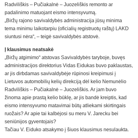
Radviliškis – Pučiakalnė – Juozeliškis remonto ar
padalinimo matuojant eismo intensyvumą.
„Biržų rajono savivaldybės administracija jūsų minima
tema minimu laikotarpiu (oficialių registruotų raštų) LAKD
siuntusi nėra“, – teigė savivaldybės atstovė.
Į klausimus neatsakė
„Biržų atgimimo“ atstovas Savivaldybės taryboje, buvęs
administracijos direktorius Vidas Eidukas buvo paklaustas,
ar jis dirbdamas savivaldybėje rūpinosi kreipimusi į
Lietuvos automobilių kelių direkciją dėl kelio Nemunėlio
Radviliškis – Pučiakalnė – Juozeliškis. Ar jam buvo
žinoma apie prastą kelio būklę, ar jis bandė kreiptis, kad
eismo intensyvumo matavimai būtų atliekami skirtingais
ruožais? Ar apie tai kalbėjosi su meru V. Jarecku bei
seniūnijos gyventojais?
Tačiau V. Eiduko atsakymo į šiuos klausimus nesulaukta.