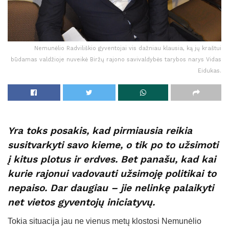
Nemunėlio Radviliškio gyventojai vis dažniau klausia, ką jų kraštui
būdamas valdžioje nuveikė Biržų rajono savivaldybės tarybos narys Vidas
Eidukas.
Yra toks posakis, kad pirmiausia reikia
susitvarkyti savo kieme, o tik po to užsimoti
į kitus plotus ir erdves. Bet panašu, kad kai
kurie rajonui vadovauti užsimoję politikai to
nepaiso. Dar daugiau – jie nelinkę palaikyti
net vietos gyventojų iniciatyvų.
Tokia situacija jau ne vienus metų klostosi Nemunėlio