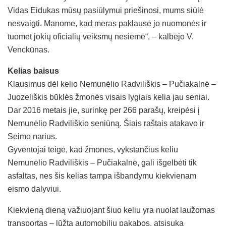
Vidas Eidukas mūsų pasiūlymui priešinosi, mums siūlė
nesvaigti. Manome, kad meras paklausė jo nuomonės ir
tuomet jokių oficialių veiksmų nesiėmė“, – kalbėjo V.
Venckūnas.
Kelias baisus
Klausimus dėl kelio Nemunėlio Radviliškis – Pučiakalnė –
Juozeliškis būklės žmonės visais lygiais kelia jau seniai.
Dar 2016 metais jie, surinkę per 266 parašų, kreipėsi į
Nemunėlio Radviliškio seniūną. Šiais raštais atakavo ir
Seimo narius.
Gyventojai teigė, kad žmones, vykstančius keliu
Nemunėlio Radviliškis – Pučiakalnė, gali išgelbėti tik
asfaltas, nes šis kelias tampa išbandymu kiekvienam
eismo dalyviui.
Kiekvieną dieną važiuojant šiuo keliu yra nuolat laužomas
transportas – lūžta automobilių pakabos, atsisuka