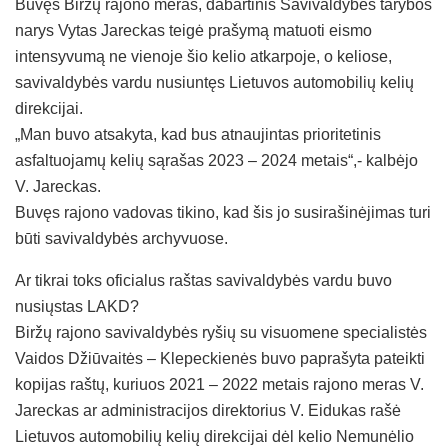
Buvęs Biržų rajono meras, dabartinis Savivaldybės tarybos
narys Vytas Jareckas teigė prašymą matuoti eismo
intensyvumą ne vienoje šio kelio atkarpoje, o keliose,
savivaldybės vardu nusiuntęs Lietuvos automobilių kelių
direkcijai.
„Man buvo atsakyta, kad bus atnaujintas prioritetinis
asfaltuojamų kelių sąrašas 2023 – 2024 metais“,- kalbėjo
V. Jareckas.
Buvęs rajono vadovas tikino, kad šis jo susirašinėjimas turi
būti savivaldybės archyvuose.
Ar tikrai toks oficialus raštas savivaldybės vardu buvo
nusiųstas LAKD?
Biržų rajono savivaldybės ryšių su visuomene specialistės
Vaidos Džiūvaitės – Klepeckienės buvo paprašyta pateikti
kopijas raštų, kuriuos 2021 – 2022 metais rajono meras V.
Jareckas ar administracijos direktorius V. Eidukas rašė
Lietuvos automobilių kelių direkcijai dėl kelio Nemunėlio