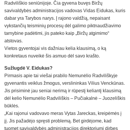
Radviliškio seniūnijoje. Čia gyvena buvęs Biržų
savivaldybės administracijos vadovas Vidas Eidukas, kuris
dabar yra Tarybos narys. Į rajono valdžią, nepaisant
vykstančių teisminių procesų dėl galimo piktnaudžiavimo
tarnybine padėtimi, jis pateko kaip „Biržų atgimimo“
atstovas.
Vietos gyventojai vis dažniau kelia klausimą, o ką
konkretaus nuveikė šis asmuo dėl savo krašto.
Sužlugdė V. Eidukas?
Pirmasis apie tai viešai prabilo Nemunėlio Radviliškyje
gyvenantis veiklus žmogus, verslininkas Vilius Venckūnas.
Jis prisiminė jau seniai nerimą ir rūpestį keliantį klausimą
dėl kelio Nemunėlio Radviliškis – Pučiakalnė – Juozeliškis
būklės.
„Kai rajonui vadovavo meras Vytas Jareckas, kreipėmės į
jį. Jis pažadėjo spręsti problemą. Bet girdėjome, kad
tuomet savivaldybės administracijos direktoriumi dirbęs