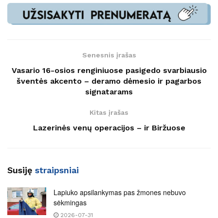
Senesnis įrašas
Vasario 16-osios renginiuose pasigedo svarbiausio
šventės akcento – deramo dėmesio ir pagarbos
signatarams
Kitas įrašas
Lazerinės venų operacijos – ir Biržuose
Susiję
straipsniai
Lapiuko apsilankymas pas žmones nebuvo
sėkmingas
2026-07-31