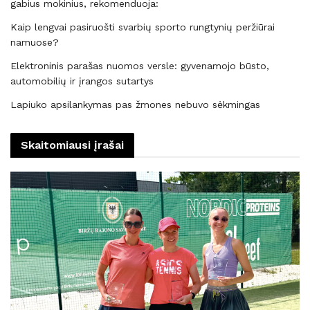
gabius mokinius, rekomenduoja:
Kaip lengvai pasiruošti svarbių sporto rungtynių peržiūrai
namuose?
Elektroninis parašas nuomos versle: gyvenamojo būsto,
automobilių ir įrangos sutartys
Lapiuko apsilankymas pas žmones nebuvo sėkmingas
Skaitomiausi įrašai