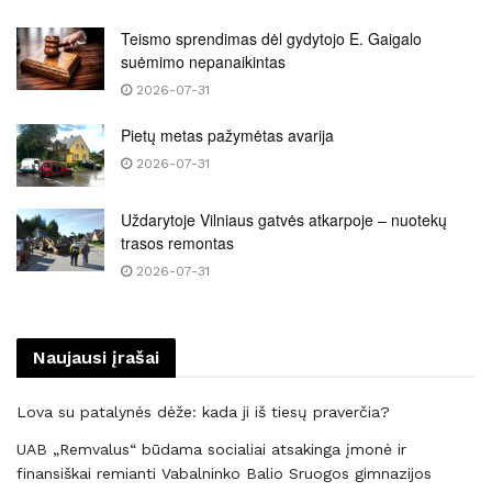
Teismo sprendimas dėl gydytojo E. Gaigalo
suėmimo nepanaikintas
2026-07-31
Pietų metas pažymėtas avarija
2026-07-31
Uždarytoje Vilniaus gatvės atkarpoje – nuotekų
trasos remontas
2026-07-31
Naujausi įrašai
Lova su patalynės dėže: kada ji iš tiesų praverčia?
UAB „Remvalus“ būdama socialiai atsakinga įmonė ir
finansiškai remianti Vabalninko Balio Sruogos gimnazijos