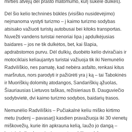
mirties atvejų dėl prasto matomumo, kurį sukėlė dulkės).
Dėl šio kelio techninės būklės (visiško nusidėvėjimo)
neįmanoma vystyti turizmo – į kaimo turizmo sodybas
atsisako važiuoti turistų autobusai bei kitoks transportas.
Nuvežti vandens turistai nenoriai lipa į apdulkėjusias
baidares – jos ne tik dulkėtos, bet, kai šlapia,
apdrabstomos purvu. Dėl dulkių, duobėto kelio dviračiais ir
motociklais keliaujantys turistai važiuoja tik iki Nemunėlio
Radviliškio, nes pamatę, kad nebėra asfalto, renkasi kitus
maršrutus, nors parodyti ir pažiūrėti yra į ką – tai Tabokinės
ir Muoriškių dolomitų atodangos, Sandariškių ąžuolas,
Šiauriausias Lietuvos taškas, režisieriaus B. Dauguviečio
sodybvietė, dvi kaimo turizmo sodybos, baidarių trasos.
Nemunėlio Radviliškis – Pučiakalnė keliu miško kirtimo
metu (rudenį – pavasarį) kasdien pravažiuoja iki 30 vienetų
miškovežių, kurie itin apkrauna kelią, laužo jo dangą –