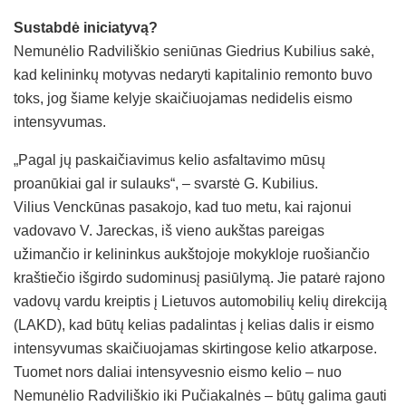
Sustabdė iniciatyvą?
Nemunėlio Radviliškio seniūnas Giedrius Kubilius sakė,
kad kelininkų motyvas nedaryti kapitalinio remonto buvo
toks, jog šiame kelyje skaičiuojamas nedidelis eismo
intensyvumas.
„Pagal jų paskaičiavimus kelio asfaltavimo mūsų
proanūkiai gal ir sulauks“, – svarstė G. Kubilius.
Vilius Venckūnas pasakojo, kad tuo metu, kai rajonui
vadovavo V. Jareckas, iš vieno aukštas pareigas
užimančio ir kelininkus aukštojoje mokykloje ruošiančio
kraštiečio išgirdo sudominusį pasiūlymą. Jie patarė rajono
vadovų vardu kreiptis į Lietuvos automobilių kelių direkciją
(LAKD), kad būtų kelias padalintas į kelias dalis ir eismo
intensyvumas skaičiuojamas skirtingose kelio atkarpose.
Tuomet nors daliai intensyvesnio eismo kelio – nuo
Nemunėlio Radviliškio iki Pučiakalnės – būtų galima gauti