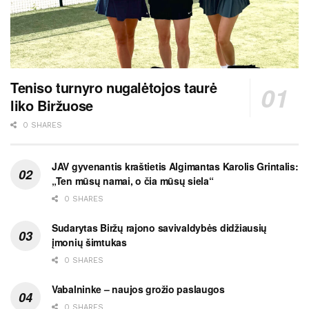
Teniso turnyro nugalėtojos taurė
liko Biržuose
0 SHARES
JAV gyvenantis kraštietis Algimantas Karolis Grintalis:
„Ten mūsų namai, o čia mūsų siela“
0 SHARES
Sudarytas Biržų rajono savivaldybės didžiausių
įmonių šimtukas
0 SHARES
Vabalninke – naujos grožio paslaugos
0 SHARES