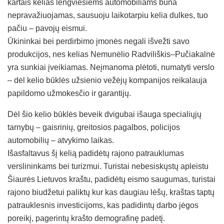
kartais kelias lengviesiems automobiliams būna
nepravažiuojamas, sausuoju laikotarpiu kelia dulkes, tuo
pačiu – pavojų eismui.
Ūkininkai bei perdirbimo įmonės negali išvežti savo
produkcijos, nes kelias Nemunėlio Radviliškis–Pučiakalnė
yra sunkiai įveikiamas. Neįmanoma plėtoti, numatyti verslo
– dėl kelio būklės užsienio vežėjų kompanijos reikalauja
papildomo užmokesčio ir garantijų.
Dėl šio kelio būklės beveik dvigubai išauga specialiųjų
tarnybų – gaisrinių, greitosios pagalbos, policijos
automobilių – atvykimo laikas.
Išasfaltavus šį kelią padidėtų rajono patrauklumas
verslininkams bei turizmui. Turistai nebesiskųstų apleistu
Šiaurės Lietuvos kraštu, padidėtų eismo saugumas, turistai
rajono biudžetui paliktų kur kas daugiau lėšų, kraštas taptų
patrauklesnis investicijoms, kas padidintų darbo jėgos
poreikį, pagerintų krašto demografinę padėtį.