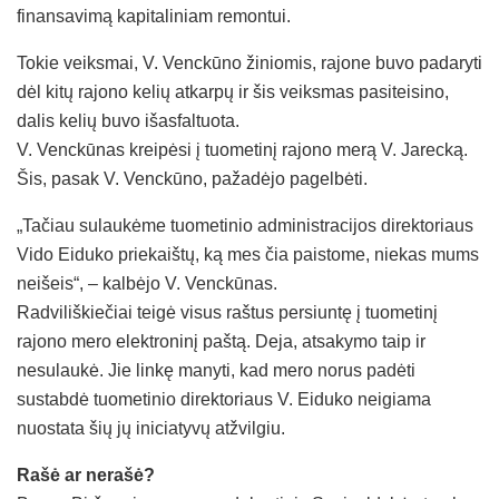
finansavimą kapitaliniam remontui.
Tokie veiksmai, V. Venckūno žiniomis, rajone buvo padaryti
dėl kitų rajono kelių atkarpų ir šis veiksmas pasiteisino,
dalis kelių buvo išasfaltuota.
V. Venckūnas kreipėsi į tuometinį rajono merą V. Jarecką.
Šis, pasak V. Venckūno, pažadėjo pagelbėti.
„Tačiau sulaukėme tuometinio administracijos direktoriaus
Vido Eiduko priekaištų, ką mes čia paistome, niekas mums
neišeis“, – kalbėjo V. Venckūnas.
Radviliškiečiai teigė visus raštus persiuntę į tuometinį
rajono mero elektroninį paštą. Deja, atsakymo taip ir
nesulaukė. Jie linkę manyti, kad mero norus padėti
sustabdė tuometinio direktoriaus V. Eiduko neigiama
nuostata šių jų iniciatyvų atžvilgiu.
Rašė ar nerašė?