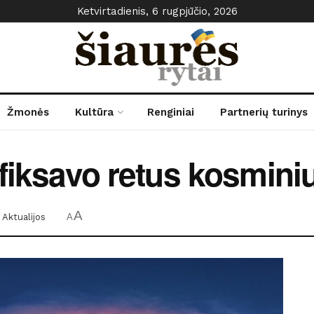
Ketvirtadienis, 6 rugpjūčio, 2026
Žmonės
Kultūra
Renginiai
Partnerių turinys
žfiksavo retus kosmini
A
Aktualijos
A