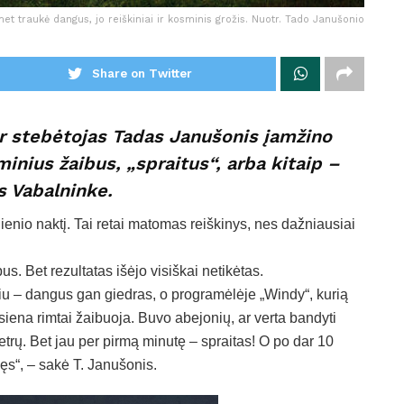
et traukė dangus, jo reiškiniai ir kosminis grožis. Nuotr. Tado Janušonio
Share on Twitter
ir stebėtojas Tadas Janušonis įamžino
minius žaibus, „spraitus“, arba kitaip –
s Vabalninke.
ienio naktį. Tai retai matomas reiškinys, nes dažniausiai
us. Bet rezultatas išėjo visiškai netikėtas.
ūriu – dangus gan giedras, o programėlėje „Windy“, kurią
iena rimtai žaibuoja. Buvo abejonių, ar verta bandyti
etrų. Bet jau per pirmą minutę – spraitas! O po dar 10
ęs“, – sakė T. Janušonis.