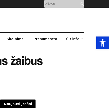
Open
Skelbimai
Prenumerata
ŠR info
us žaibus
Naujausi įrašai