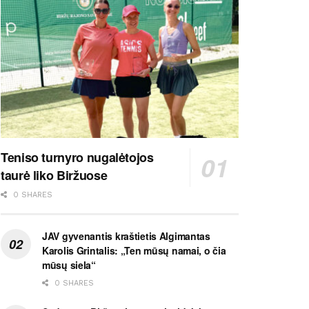
Teniso turnyro nugalėtojos
taurė liko Biržuose
0 SHARES
JAV gyvenantis kraštietis Algimantas
Karolis Grintalis: „Ten mūsų namai, o čia
mūsų siela“
0 SHARES