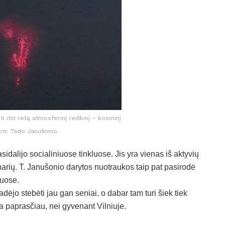
i itin retą atmosferinį reiškinį – kosminį
otr. Tado Janušonio
idalijo socialiniuose tinkluose. Jis yra vienas iš aktyvių
narių. T. Janušonio darytos nuotraukos taip pat pasirodė
luose.
ėjo stebėti jau gan seniai, o dabar tam turi šiek tiek
a paprasčiau, nei gyvenant Vilniuje.