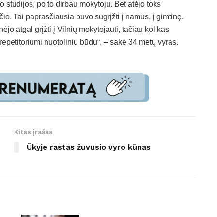
 studijos, po to dirbau mokytoju. Bet atėjo toks
io. Tai paprasčiausia buvo sugrįžti į namus, į gimtinę.
jo atgal grįžti į Vilnių mokytojauti, tačiau kol kas
orepetitoriumi nuotoliniu būdu“, – sakė 34 metų vyras.
Kitas įrašas
Ūkyje rastas žuvusio vyro kūnas