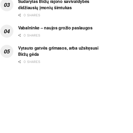
Sudarytas Biržų rajono savivaldybės
didžiausių įmonių šimtukas
0 SHARES
Vabalninke – naujos grožio paslaugos
0 SHARES
Vytauto gatvės grimasos, arba užsitęsusi
Biržų gėda
0 SHARES