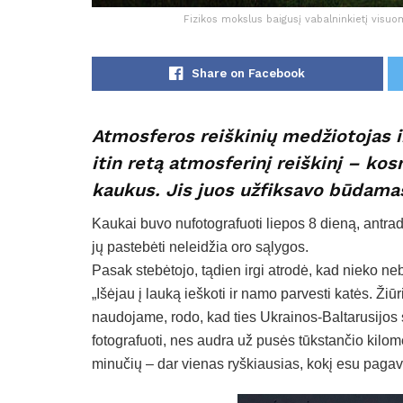
Fizikos mokslus baigusį vabalninkietį visuom
Share on Facebook
Atmosferos reiškinių medžiotojas 
itin retą atmosferinį reiškinį – kos
kaukus. Jis juos užfiksavo būdama
Kaukai buvo nufotografuoti liepos 8 dieną, antrad
jų pastebėti neleidžia oro sąlygos.
Pasak stebėtojo, tądien irgi atrodė, kad nieko neb
„Išėjau į lauką ieškoti ir namo parvesti katės. Ži
naudojame, rodo, kad ties Ukrainos-Baltarusijos s
fotografuoti, nes audra už pusės tūkstančio kilom
minučių – dar vienas ryškiausias, kokį esu pagav