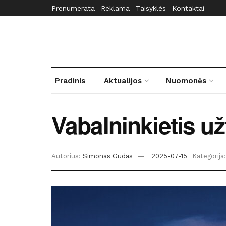
Prenumerata
Reklama
Taisyklės
Kontaktai
Pradinis
Aktualijos
Nuomonės
Vabalninkietis u
Autorius:
Simonas Gudas
2025-07-15
Kategorija: