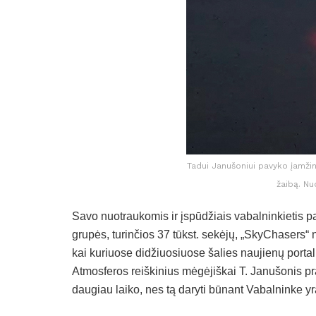
Tadui Janušoniui pavyko įamžint
žaibą. Nu
Savo nuotraukomis ir įspūdžiais vabalninkietis pas
grupės, turinčios 37 tūkst. sekėjų, „SkyChasers“ 
kai kuriuose didžiuosiuose šalies naujienų porta
Atmosferos reiškinius mėgėjiškai T. Janušonis prad
daugiau laiko, nes tą daryti būnant Vabalninke yr