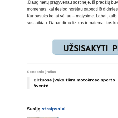
„Daug metų pragyvenau sostinėje. Iš pradžių buvo
momentas, kai tiesiog norėjau pabėgti iš didmiesč
Kur pasuks keliai vėliau – matysime. Labai įkalbinė
susilaikiau. Dabar dirbu fizikos ir matematikos k
Senesnis įrašas
Biržuose įvyko tikra motokroso sporto
šventė
Susiję
straipsniai