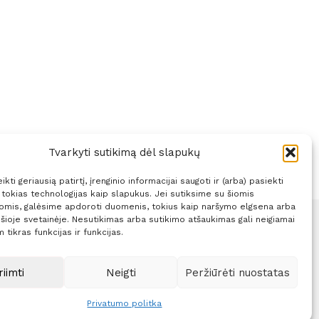
Tvarkyti sutikimą dėl slapukų
kti geriausią patirtį, įrenginio informacijai saugoti ir (arba) pasiekti
okias technologijas kaip slapukus. Jei sutiksime su šiomis
jomis, galėsime apdoroti duomenis, tokius kaip naršymo elgsena arba
 šioje svetainėje. Nesutikimas arba sutikimo atšaukimas gali neigiamai
 tikras funkcijas ir funkcijas.
Sprendimas:
ITBrolis
riimti
Neigti
Peržiūrėti nuostatas
Privatumo politka