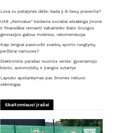
Lova su patalynės dėže: kada ji iš tiesų praverčia?
UAB „Remvalus“ būdama socialiai atsakinga įmonė
ir finansiškai remianti Vabalninko Balio Sruogos
gimnazijos gabius mokinius, rekomenduoja:
Kaip lengvai pasiruošti svarbių sporto rungtynių
peržiūrai namuose?
Elektroninis parašas nuomos versle: gyvenamojo
būsto, automobilių ir įrangos sutartys
Lapiuko apsilankymas pas žmones nebuvo
sėkmingas
Skaitomiausi įrašai