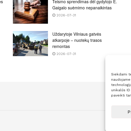
es
Teismo sprendimas dėl gydytojo E.
Gaigalo suėmimo nepanaikintas
2026-07-31
Uždarytoje Vilniaus gatvės
atkarpoje – nuotekų trasos
remontas
2026-07-31
Siekdami tei
naudojame t
technologi
unikalūs ID
paveikti tam
P