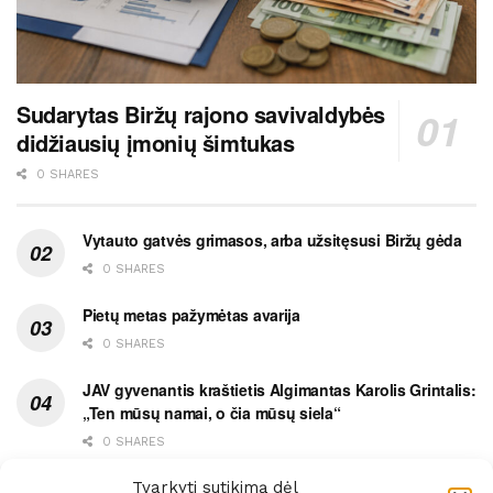
Sudarytas Biržų rajono savivaldybės
didžiausių įmonių šimtukas
0 SHARES
Vytauto gatvės grimasos, arba užsitęsusi Biržų gėda
0 SHARES
Pietų metas pažymėtas avarija
0 SHARES
JAV gyvenantis kraštietis Algimantas Karolis Grintalis:
„Ten mūsų namai, o čia mūsų siela“
0 SHARES
Ypatingas dviejų medikių likimo ryšys
Tvarkyti sutikimą dėl