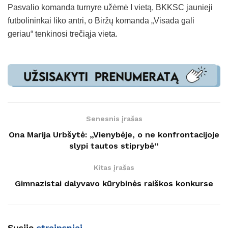
Pasvalio komanda turnyre užėmė I vietą, BKKSC jaunieji
futbolininkai liko antri, o Biržų komanda „Visada gali
geriau“ tenkinosi trečiąja vieta.
Senesnis įrašas
Ona Marija Urbšytė: „Vienybėje, o ne konfrontacijoje
slypi tautos stiprybė“
Kitas įrašas
Gimnazistai dalyvavo kūrybinės raiškos konkurse
Susiję
straipsniai