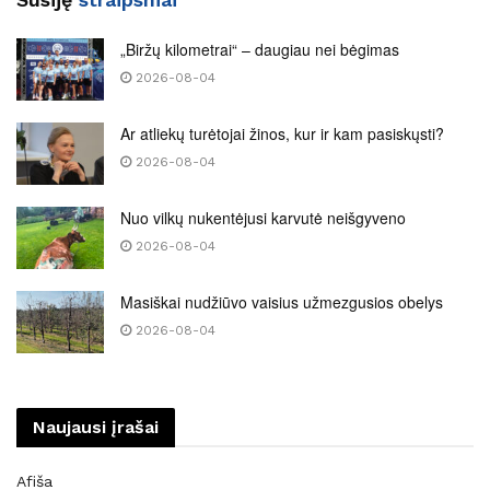
„Biržų kilometrai“ – daugiau nei bėgimas
2026-08-04
Ar atliekų turėtojai žinos, kur ir kam pasiskųsti?
2026-08-04
Nuo vilkų nukentėjusi karvutė neišgyveno
2026-08-04
Masiškai nudžiūvo vaisius užmezgusios obelys
2026-08-04
Naujausi įrašai
Afiša