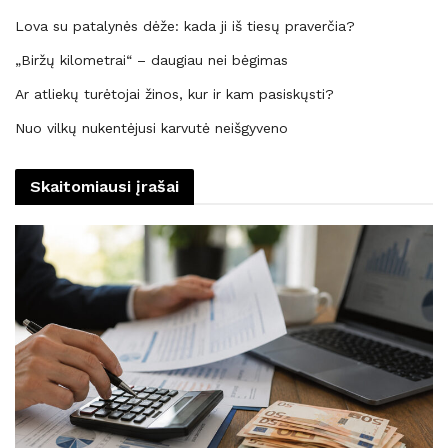
Lova su patalynės dėže: kada ji iš tiesų praverčia?
„Biržų kilometrai“ – daugiau nei bėgimas
Ar atliekų turėtojai žinos, kur ir kam pasiskųsti?
Nuo vilkų nukentėjusi karvutė neišgyveno
Skaitomiausi įrašai