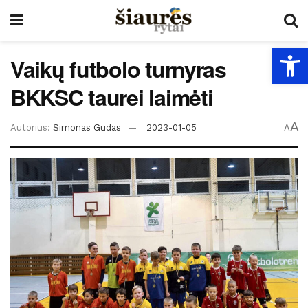
Open
Vaikų futbolo turnyras
BKKSC taurei laimėti
A
Autorius:
Simonas Gudas
2023-01-05
A